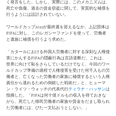
く発言をした。しかし、実際には、このメカニズムは、
死亡や負傷、過去の賃金窃盗に関して、実質的な補償を
行うようには設計されていない。
ワールドカップ2022が最終週を迎えるなか、上記団体は
FIFAに対し、このレガシーファンドを使って、労働者
と遺族に補償を行うよう求めた。
「カタールにおける外国人労働者に対する深刻な人権侵
害にかんするFIFAの隠蔽行為は言語道断だ。これは、
世界に向けて恥をさらしているだけでなく、今回のワー
ルドカップ準備の過程で人権侵害を受けた何千人もの労
働者と、亡くなった労働者の家族に補償するという人権
責任から逃れるための倒錯した戦術だ」と、ヒューマ
ン・ライツ・ウォッチの代表代行
ティラナ・ハッサン
は
指摘した。「FIFAは何十億ドルもの収入を得ておきな
がら、死亡した移民労働者の家族や賃金をだまし取られ
た労働者には、びた一文払おうとしない。」