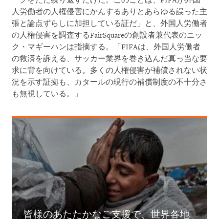
ークをただ繰り返すだけだ。このことは、FIFAが外国
人労働者の人権侵害にかんするありとあらゆる誤った主
張と論点ずらしに加担している証だ」と、外国人労働者
の人権侵害を調査するFairSquareの創設者兼代表のニッ
ク・マギーハンは指摘する。「FIFAは、外国人労働者
の救済を訴える、サッカー業界を巻き込んだ真っ当な要
求に背を向けている。多くの人権侵害が補償されない状
況を示す証拠も、カタールの現行の補償制度の不十分さ
も無視している。」
皆様のあたたかなご支援で、世界各地