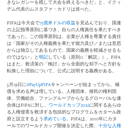
きなレガシーを残して大会を終えるべきだ」と、イクィ
デム代表のムスタファ・カドリは述べた。
FIFAは今大会で
75億米ドルの収益
を見込んでおり、国連
の上記指導原則に基づき、自らの人権責任を果たすべき
であった。この指導原則は、企業が人権を尊重する責任
は「国家がその人権義務を果たす能力及び／または意思
からは独立してあるもので、国家の義務を軽減させるも
のではない」と
明記
している（原則11「解説」）。FIFA
はまた、救済策の「検討」から全面的な却下へと方針を
転換した理由について、公式に説明する義務がある。
5月19日に
#PayUpFIFA
キャンペーンが始まってから、補
償を求める声は増している。人権団体、移民の権利団
体、労働組合、ファングループからなるグローバルな連
合体はFIFAに対し、
ワールドカップ2022
に関するあらゆ
る人権侵害を救済する包括的なプログラムをカタール政
府と設立するよう
求めている
。FIFAは、2010年にカタ
ールでのワールドカップ開催を決定した際、
十分な人権