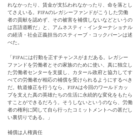
れなかったり、賃金が支払われなかったり、命を落とし
てさえいる。FIFAのレガシーファンドがこうした労働
者の貢献を認めず、その被害を補償しないなどというの
は言語道断だ」と、アムネスティ・インターナショナル
の経済・社会正義担当のスティーブ・コックバーンは述
べた。
「FIFAには行動を正すチャンスがまだある。レガシー
ファンドを労働者とその家族のために使い、真に独立し
た労働者センターを支援し、カタール政府と協力してす
べての労働者が相応の補償を受けられるようにするべき
だ。軌道修正を行うなら、FIFAは今回のワールドカッ
プを支えた真の英雄たちの生活に永続的な変化をもたら
すことができるだろう。そうしないというのなら、労働
者の権利に関して自ら行ったコミットメントへの甚だし
い裏切りである。」
補償は人権責任