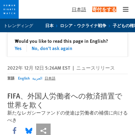
日本語
寄付をする
Open
Skip
Skip
トレンディング
日本
ロシア・ウクライナ戦争
子どもの権
to
to
cookie
main
閉じる
Would you like to read this page in English?
✕
privacy
content
Yes
No, don't ask again
notice
2022年 12月 12日 5:26AM EST
|
ニュースリリース
言語
English
العربية
日本語
FIFA、外国人労働者への救済措置で
世界を欺く
新たなレガシーファンドの使途は労働者の補償に向ける
べき
Share this via Facebook
Share this via Bluesky
More sharing options