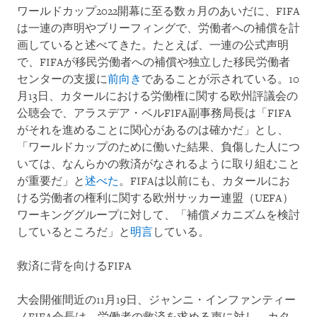
ワールドカップ2022開幕に至る数ヵ月のあいだに、FIFA
は一連の声明やブリーフィングで、労働者への補償を計
画していると述べてきた。たとえば、一連の公式声明
で、FIFAが移民労働者への補償や独立した移民労働者
センターの支援に
前向き
であることが示されている。10
月13日、カタールにおける労働権に関する欧州評議会の
公聴会で、アラスデア・ベルFIFA副事務局長は「FIFA
がそれを進めることに関心があるのは確かだ」とし、
「ワールドカップのために働いた結果、負傷した人につ
いては、なんらかの救済がなされるように取り組むこと
が重要だ」と
述べた
。FIFAは以前にも、カタールにお
ける労働者の権利に関する欧州サッカー連盟（UEFA）
ワーキンググループに対して、「補償メカニズムを検討
しているところだ」と
明言
している。
救済に背を向けるFIFA
大会開催間近の11月19日、ジャンニ・インファンティー