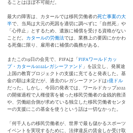
ることはほぼ不可能だ。
最大の障害は、カタールでは移民労働者の
死亡事案の大
半
で、当局は大元の死因を適切に調べずに「自然死」や
「心停止」とするため、遺族に補償を受ける資格がない
ことだ。
カタールの労働法
では、業務上の要因にかかわ
る死傷に限り、雇用者に補償の義務がある。
またこの19日の会見で、FIFAは「
FIFAワールドカッ
プ・カタール2022レガシーファンド
」を設立し、発展途
上国の教育プロジェクトの支援に充てると発表した。基
金の額は未定だが、過去のレガシーファンドは
1億ドル
だった。しかし、今回の発表では、ワールドカップ2022
の開催過程で人権侵害を被った移民労働者の金銭的救済
や、労働組合側が求めている独立した移民労働者センタ
ーの支援にこの基金を使うという話は一切なかった。
「何千人もの移民労働者が、世界で最も儲かるスポーツ
イベントを実現するために、法律違反の賃金しか受け取