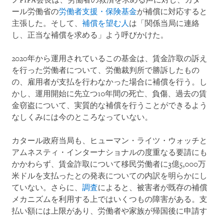
ノFIFA会長は、労働者の救済を求める声に対し、カタ
ール労働省の
労働者支援・保険基金
が補償に対応すると
主張した。そして、
補償を望む人
は「関係当局に連絡
し、正当な補償を求める」よう呼びかけた。
2020年から運用されているこの基金は、賃金詐取の訴え
を行った労働者について、労働裁判所で勝訴したもの
の、雇用者が支払を行わなかった場合に補償を行う。し
かし、運用開始に先立つ10年間の死亡、負傷、過去の賃
金窃盗について、実質的な補償を行うことができるよう
なしくみには今のところなっていない。
カタール政府当局も、ヒューマン・ライツ・ウォッチと
アムネスティ・インターナショナルの度重なる要請にも
かかわらず、賃金詐取について移民労働者に3億5,000万
米ドルを支払ったとの発表についての内訳を明らかにし
ていない。さらに、
調査
によると、被害者が既存の補償
メカニズムを利用する上ではいくつもの障害がある。支
払い額には上限があり、労働者や家族が帰国後に申請す