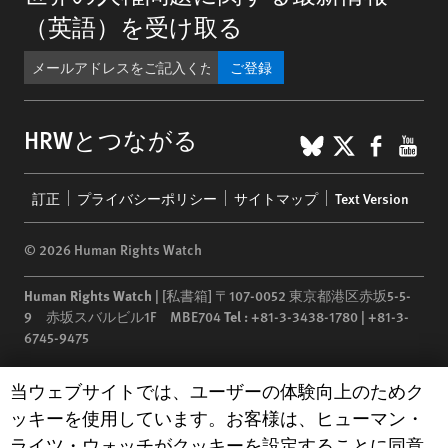
（英語）を受け取る
ご登録
BlueSky
X
Faceb
You
HRWとつながる
Footer
訂正
プライバシーポリシー
サイトマップ
Text Version
menu
© 2026 Human Rights Watch
Human Rights Watch
| [私書箱] 〒107-0052 東京都港区赤坂5-5-
9 赤坂スバルビル1F MBE704
Tel :
+81-3-3438-1780 | +81-3-
6745-9475
Human Rights Watch
is a 501(C)(3) nonprofit registered in the US
Human Rights Watch cookie preferences
当ウェブサイトでは、ユーザーの体験向上のためク
under EIN: 13-2875808
ッキーを使用しています。お客様は、ヒューマン・
ライツ・ウォッチがクッキーを設定することに同意