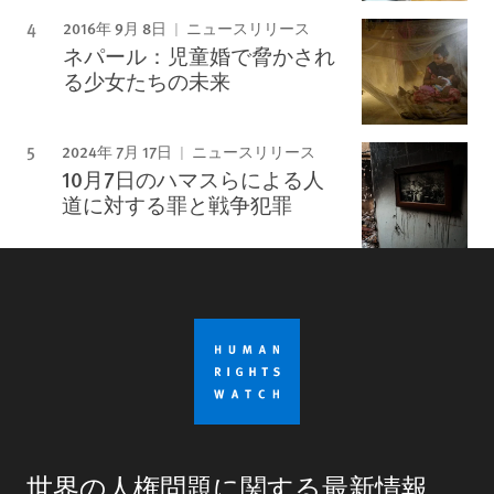
2016年 9月 8日
ニュースリリース
ネパール：児童婚で脅かされ
る少女たちの未来
2024年 7月 17日
ニュースリリース
10月7日のハマスらによる人
道に対する罪と戦争犯罪
世界の人権問題に関する最新情報