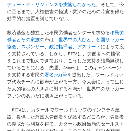
デュー・ディリジェンスを実施しなかった
。そして、今
に至るまで、人権侵害の軽減・救済のための時宜を得た
効果的な措置を講じていない。
救済基金と独立した移民労働者センターを求める
移民労
働者とその家族
の声は、
世界中の人びと
、
各国サッカー
協会
、
スポンサー
、
政治指導者
、
アスリート
によって広
く支持されている。しかし、FIFAは、労働者への補償
をこれまで拒んできており、こうした支持を結局無視し
ていることになる。先週、Avaazは、このキャンペーン
を支持する市民の
署名72万筆
を提出した。ワールドカッ
プ代表チームに歓声が上がる一方、今大会によって生じ
た人的犠牲の大きさに対する不満が、世界中のサッカー
ファンのあいだに湧き上がっている。
「FIFAは、カタールでワールドカップのインフラを建
設、提供した外国人労働者を保護するどころか、労働者
の搾取から利益を得て、カタール政府当局のセールスト