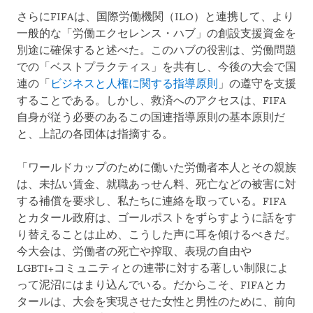
さらにFIFAは、国際労働機関（ILO）と連携して、より
一般的な「労働エクセレンス・ハブ」の創設支援資金を
別途に確保すると述べた。このハブの役割は、労働問題
での「ベストプラクティス」を共有し、今後の大会で国
連の「
ビジネスと人権に関する指導原則
」の遵守を支援
することである。しかし、救済へのアクセスは、FIFA
自身が従う必要のあるこの国連指導原則の基本原則だ
と、上記の各団体は指摘する。
「ワールドカップのために働いた労働者本人とその親族
は、未払い賃金、就職あっせん料、死亡などの被害に対
する補償を要求し、私たちに連絡を取っている。FIFA
とカタール政府は、ゴールポストをずらすように話をす
り替えることは止め、こうした声に耳を傾けるべきだ。
今大会は、労働者の死亡や搾取、表現の自由や
LGBTI+コミュニティとの連帯に対する著しい制限によ
って泥沼にはまり込んでいる。だからこそ、FIFAとカ
タールは、大会を実現させた女性と男性のために、前向