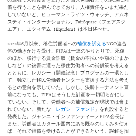
の過程で人権侵害を受けた外国人労働者とその家族に補
償を行うことを拒んできており、人権責任をいまだ果た
していないと、ヒューマン・ライツ・ウォッチ、アムネ
スティ・インターナショナル、FairSquare（フェアスク
エア）、エクィデム（Equidem）は本日述べた。
2022年6月以来、移住労働者への
補償を訴える
NGO連合
体の働きかけを受け、FIFAは一連のやりとりで、死傷
のほか、横行する賃金詐取（賃金の不払いや額のごまか
しなど）の被害に遭った移住労働者への補償策を考える
とともに、レガシー（開催記念）プログラムの一環とし
て、独立した移民労働者センターを支援する方法を考え
るとの意向を示していた。しかし、決勝トーナメント直
前になっても、FIFAはそうした計画を一切明らかにし
ていない。そして、労働者への補償規定が現状では含ま
れていない、新たな「
レガシーファンド
」を創設すると
発表した。ジャンニ・インファンティーノFIFA会長は
また、労働者はカタール国内にある既存のしくみを使え
ば、それで補償を受けることができるという、誤解を招