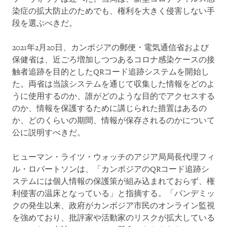
染症の拡大防止のためでも、権利を大きく侵害しない手
段を選ぶべきだ。
2021年2月20日、カンボジアの郵便・電気通信省および
保健省は、近ごろ増加しつつあるコロナ感染ケースの接
触者追跡を目的としたQRコード追跡システムを開始し
た。両省は当該システムを通じて収集した情報をどのよ
うに使用するのか、誰がどのような目的でアクセスする
のか、情報を保護するために講じられた措置はあるの
か、どのくらいの期間、情報が保存されるのかについて
公に説明すべきだ。
ヒューマン・ライツ・ウォッチのアジア局局長代理フィ
ル・ロバートソンは、「カンボジアのQRコード追跡シ
ステムには個人情報の保護策が組み込まれておらず、権
利侵害の温床となっている」と指摘する。「パンデミッ
クの発生以来、政府がカンボジア市民のオンライン監視
を強めており、批評家や活動家のリスクが拡大している