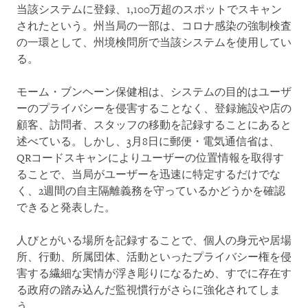
当該システムに登録、1,100万超のスポットでスキャン
されたという。州当局の一部は、コロナ感染の強制検査
の一環として、州境検問所で当該システムを使用してい
る。
モーム・ブンヘーン保健相は、システムの目的はユーザ
ーのプライバシーを侵害することなく、登録施設や店の
顧客、訪問者、スタッフの移動を記録することにあると
述べている。しかし、3月8日に郵便・電気通信省は、
QRコードスキャンによりユーザーの位置情報を取得す
ることで、当局がユーザーを迅速に特定するだけでな
く、2週間の自主隔離義務を守っているかどうかを確認
できると発表した。
人びとがいる場所を記録することで、個人の身元や居場
所、行動、所属団体、活動といったプライバシー権を侵
害する繊細な実情が浮き彫りになるため、すでに存在す
る政府の踏み込んだ監視慣行がさらに強化されてしま
う。