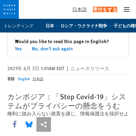
日本語
寄付をする
Open
Skip
Skip
トレンディング
日本
ロシア・ウクライナ戦争
子どもの権
to
to
cookie
main
閉じる
Would you like to read this page in English?
✕
privacy
content
Yes
No, don't ask again
notice
2021年 4月 7日 1:01AM EDT
|
ニュースリリース
言語
English
日本語
カンボジア：「Stop Covid-19」シス
テムがプライバシーの懸念をうむ
権利に踏み入らない措置を講じ、情報保護法を採択せよ
Share this via Facebook
Share this via Bluesky
More sharing options