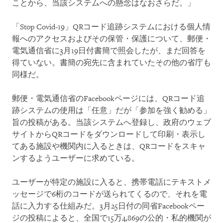
ことから、当該システムへの懸念はなおさらだ。」
「Stop Covid-19」QRコード追跡システムにおける個人情
報へのアクセスおよびその保管・保護について、郵便・
電気通信省に3月19日付書簡で照会したが、まだ回答を
得ていない。書簡の宛先に含まれていたその他の省庁も
同様だ。
郵便・電気通信省のFacebookページには、QRコード追
跡システムの使用は「任意」だが「参加を強く勧める」
旨の投稿がある。当該システムへ登録し、政府のウェブ
サイトからQRコードをダウンロードして印刷・表示し
てある施設や機関内に入るときは、QRコードをスキャ
ンするようユーザーに求めている。
ユーザーが特定の施設に入ると、携帯電話にテキストメ
ッセージで6桁のコードが送られてくるので、それを電
話に入力する仕組みだ。3月25日付の同省Facebookペー
ジの投稿によると、全国で15万4,869の公的・私的機関が