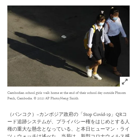
Click to
Cambodian school girls walk home at the end of their school day outside Phnom
Penh, Cambodia.
© 2021 AP Photo/Heng Sinith
（バンコク）–カンボジア政府の「Stop Covid-19」QRコ
ード追跡システムが、プライバシー権をはじめとする人
権の重大な懸念となっている、と本日ヒューマン・ライ
ツ・ウォッチは述べた。当局は、新型コロナウィルス感