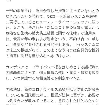
一部の事業主は、政府が課した措置に従っていないとみ
なされることを恐れて、QRコード追跡システムを厳密
に実行しているとヒューマン・ライツ・ウォッチに語っ
た。近ごろ可決された「新型コロナ感染症ほか重大かつ
危険な伝染病の拡大防止措置に関する法律」が適用さ
れ、最高20年の刑および罰金という、不釣り合いに厳し
い刑事罰などを科される可能性もある。当該システムに
は法上の根拠がなく、このような表向きは自発的な性質
の措置に制裁を盛り込むべきではない。
カンボジアは、プライバシー権をはじめとする諸権利の
国際基準に従って、個人情報の使用・収集・保持を規制
し、かつ保護する情報保護法を制定すべきだ。
国際法は、新型コロナウィルス感染症拡大防止の対策を
している各国政府に対し、措置が法律に基づき、必要か
つ釣り合いが取れていること、意図された目的のために