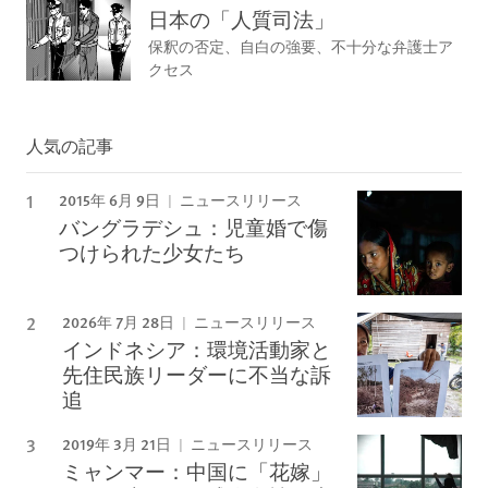
日本の「人質司法」
保釈の否定、自白の強要、不十分な弁護士ア
クセス
人気の記事
2015年 6月 9日
ニュースリリース
バングラデシュ：児童婚で傷
つけられた少女たち
2026年 7月 28日
ニュースリリース
インドネシア：環境活動家と
先住民族リーダーに不当な訴
追
2019年 3月 21日
ニュースリリース
ミャンマー：中国に「花嫁」