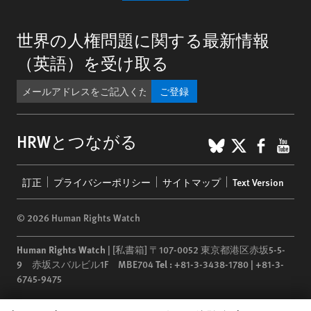
世界の人権問題に関する最新情報
（英語）を受け取る
ご登録
BlueSky
X
Faceb
You
HRWとつながる
Footer
訂正
プライバシーポリシー
サイトマップ
Text Version
menu
© 2026 Human Rights Watch
Human Rights Watch
| [私書箱] 〒107-0052 東京都港区赤坂5-5-
9 赤坂スバルビル1F MBE704
Tel :
+81-3-3438-1780 | +81-3-
6745-9475
Human Rights Watch
is a 501(C)(3) nonprofit registered in the US