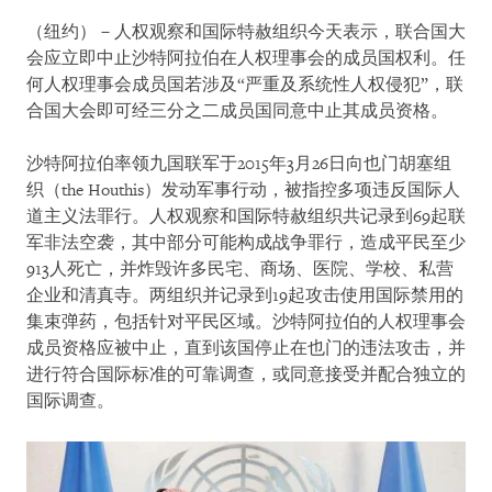
（纽约）－人权观察和国际特赦组织今天表示，联合国大
会应立即中止沙特阿拉伯在人权理事会的成员国权利。任
何人权理事会成员国若涉及“严重及系统性人权侵犯”，联
合国大会即可经三分之二成员国同意中止其成员资格。
沙特阿拉伯率领九国联军于2015年3月26日向也门胡塞组
织（the Houthis）发动军事行动，被指控多项违反国际人
道主义法罪行。人权观察和国际特赦组织共记录到69起联
军非法空袭，其中部分可能构成战争罪行，造成平民至少
913人死亡，并炸毁许多民宅、商场、医院、学校、私营
企业和清真寺。两组织并记录到19起攻击使用国际禁用的
集束弹药，包括针对平民区域。沙特阿拉伯的人权理事会
成员资格应被中止，直到该国停止在也门的违法攻击，并
进行符合国际标准的可靠调查，或同意接受并配合独立的
国际调查。