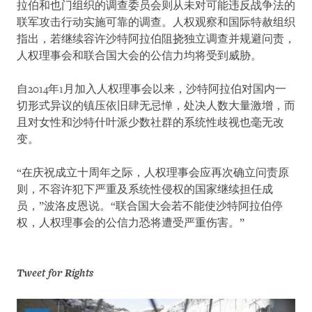
拉伯和也门组织的调查委员会则从未对可能违反战争法的
联军攻击行动实施可靠的调查。人权观察和国际特赦组织
指出，若继续容许沙特阿拉伯阻挠独立调查并规避问责，
人权理事会和联合国大会的公信力均将受到威胁。
自2014年1月加入人权理事会以来，沙特阿拉伯对国内一
切形式异议的镇压依旧肆无忌惮，处决人数大量激增，而
且对女性和沙特什叶派少数社群的系统性歧视也毫无改
变。
“在庆祝成立十周年之际，人权理事会应再次确立问责原
则，不容许犯下严重及系统性侵权的国家继续担任成
员，”波洛皮恩说。“联合国大会若不能使沙特阿拉伯停
权，人权理事会的公信力恐将遭受严重伤害。”
Tweet for Rights