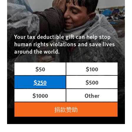
Your tax deductible gift can help stop
human rights violations and save lives
around the world.
$50
$100
$250
$500
$1000
Other
捐款赞助