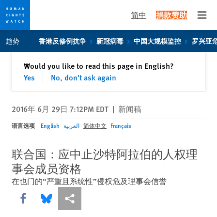
简中
捐款赞助
Open
Skip
Skip
趋势
香港反修例抗争
新冠病毒
中国大规模监控
罗兴亚
to
to
cookie
main
关闭
Would you like to read this page in English?
✕
privacy
content
Yes
No, don't ask again
notice
2016年 6月 29日 7:12PM EDT
|
新闻稿
语言选项
English
العربية
简体中文
Français
联合国：应中止沙特阿拉伯的人权理
事会成员资格
在也门的“严重且系统性”侵权危及理事会信誉
Share this via Facebook
Share this via Bluesky
More sharing options