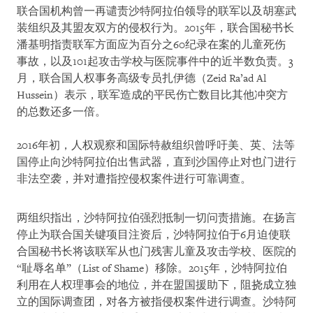
联合国机构曾一再谴责沙特阿拉伯领导的联军以及胡塞武
装组织及其盟友双方的侵权行为。2015年，联合国秘书长
潘基明指责联军方面应为百分之60纪录在案的儿童死伤
事故，以及101起攻击学校与医院事件中的近半数负责。3
月，联合国人权事务高级专员扎伊德（Zeid Ra’ad Al
Hussein）表示，联军造成的平民伤亡数目比其他冲突方
的总数还多一倍。
2016年初，人权观察和国际特赦组织曾呼吁美、英、法等
国停止向沙特阿拉伯出售武器，直到沙国停止对也门进行
非法空袭，并对遭指控侵权案件进行可靠调查。
两组织指出，沙特阿拉伯强烈抵制一切问责措施。在扬言
停止为联合国关键项目注资后，沙特阿拉伯于6月迫使联
合国秘书长将该联军从也门残害儿童及攻击学校、医院的
“耻辱名单”（List of Shame）移除。2015年，沙特阿拉伯
利用在人权理事会的地位，并在盟国援助下，阻挠成立独
立的国际调查团，对各方被指侵权案件进行调查。沙特阿