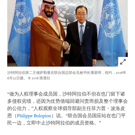
Click to
沙特阿拉伯第二王储萨勒曼在联合国总部会见秘书长潘基明，纽约，2016年
6月22日摄。
© 2016 路透社
“做为人权理事会成员国，沙特阿拉伯不但在也门留下诸
多侵权劣绩，还因为仗势借端回避问责而损及整个理事会
的公信力，”人权观察全球倡导部副主任菲力普・波洛皮
恩（
Philippe Bolopion
）说。“联合国会员国应站在也门平
民一边，立即中止沙特阿拉伯的成员资格。”