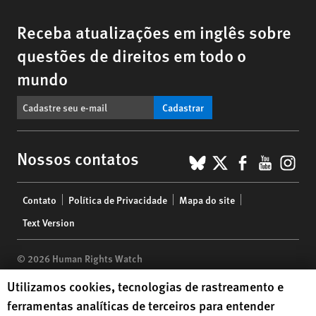
Receba atualizações em inglês sobre
questões de direitos em todo o
mundo
Cadastrar
BlueSky
X
Faceboo
YouTu
Ins
Nossos contatos
Footer
Contato
Política de Privacidade
Mapa do site
menu
Text Version
© 2026 Human Rights Watch
Human Rights Watch cookie preferences
Utilizamos cookies, tecnologias de rastreamento e
Human Rights Watch
| 350 Fifth Avenue, 34th Floor | New York,
NY
ferramentas analíticas de terceiros para entender
10118-3299
USA
|
t
1.212.290.4700