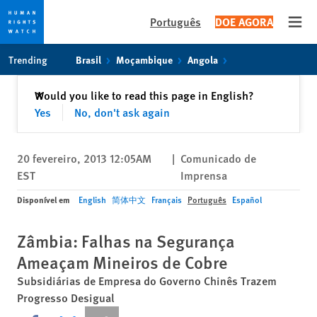
Português
DOE AGORA
Open
Skip
Skip
Trending
Brasil
Moçambique
Angola
to
to
cookie
main
Fechar
Would you like to read this page in English?
✕
privacy
content
Yes
No, don't ask again
notice
20 fevereiro, 2013 12:05AM
|
Comunicado de
EST
Imprensa
Disponível em
English
简体中文
Français
Português
Español
Zâmbia: Falhas na Segurança
Ameaçam Mineiros de Cobre
Subsidiárias de Empresa do Governo Chinês Trazem
Progresso Desigual