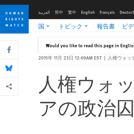
Skip
Skip
人権ウォッチ：インドネシアでパプアの政治囚が自由の身
to
to
العربية
简中
繁中
English
Français
Deutsc
cookie
main
privacy
content
国
トピック
報告書
ビデ
notice
閉じる
Would you like to read this page in Engli
✕
Share this via Facebook
2015年 11月 23日 12:00AM EST
|
人権ウォッ
Share this via Bluesky
人権ウォ
More sharing options
アの政治