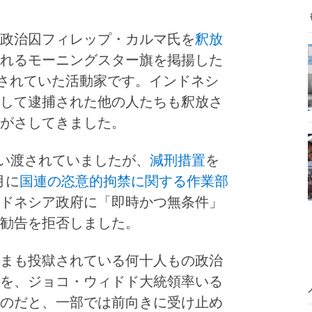
政治囚フィレップ・カルマ氏を
釈放
れるモーニングスター旗を掲揚した
獄されていた活動家です。インドネシ
して逮捕された他の人たちも釈放さ
がさしてきました。
言い渡されていましたが、
減刑措置
を
月に
国連の恣意的拘禁に関する作業部
ドネシア政府に「即時かつ無条件」
勧告を拒否しました。
まも投獄されている何十人もの政治
を、ジョコ・ウィドド大統領率いる
のだと、一部では前向きに受け止め