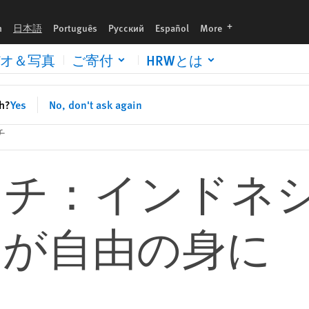
に
languages
h
日本語
Português
Русский
Español
More
オ＆写真
ご寄付
HRWとは
sh?
Yes
No, don't ask again
チ
ッチ：インドネ
囚が自由の身に