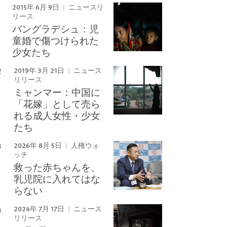
2015年 6月 9日
ニュースリ
リース
バングラデシュ：児
童婚で傷つけられた
少女たち
2019年 3月 21日
ニュース
リリース
ミャンマー：中国に
「花嫁」として売ら
れる成人女性・少女
たち
2026年 8月 5日
人権ウォ
ッチ
救った赤ちゃんを、
乳児院に入れてはな
らない
2024年 7月 17日
ニュース
リリース