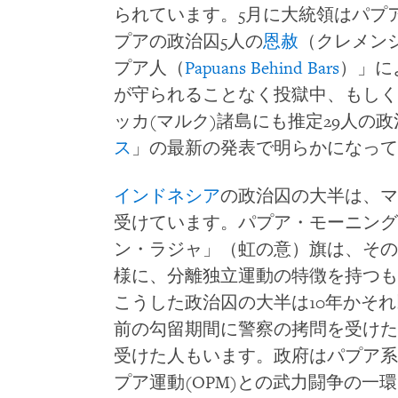
られています。5月に大統領はパプ
プアの政治囚5人の
恩赦
（クレメン
プア人（
Papuans Behind Bars
）」に
が守られることなく投獄中、もしく
ッカ(マルク)諸島にも推定29人の
ス
」の最新の発表で明らかになって
インドネシア
の政治囚の大半は、マ
受けています。パプア・モーニング
ン・ラジャ」（虹の意）旗は、その
様に、分離独立運動の特徴を持つも
こうした政治囚の大半は10年かそ
前の勾留期間に警察の拷問を受けた
受けた人もいます。政府はパプア系
プア運動(OPM)との武力闘争の一