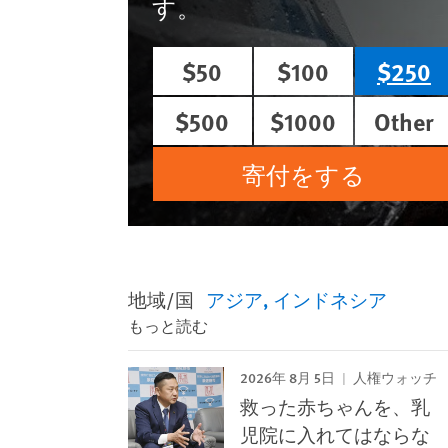
す。
$50
$100
$250
$500
$1000
Other
寄付をする
地域/国
アジア
インドネシア
もっと読む
2026年 8月 5日
人権ウォッチ
救った赤ちゃんを、乳
児院に入れてはならな