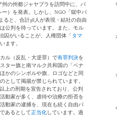
ア州の州都ジャヤプラを訪問中に、パ
シー）を発表。しかし、NGO「獄中パ
よると、合計38人が表現・結社の自由
は公判を待っています。また、モル
政治囚がいることが、人権団体「
タマ
います。
カル（反乱・大逆罪）で
有罪判決
を
スター旗と南マルク共和国の「ベナ
ほかのシンボルや旗、ロゴなどと同
のとして掲揚が禁じられています。
れ以上の刑期を宣告されており、公判
活動家が多く、虐待や治療の拒否を
活動家の逮捕を、現在も続く自由パ
環であるとして
正当化
しています。過