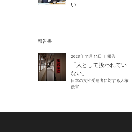
い
報告書
2023年 11月 14日
報告
「人として扱われてい
ない」
日本の女性受刑者に対する人権
侵害