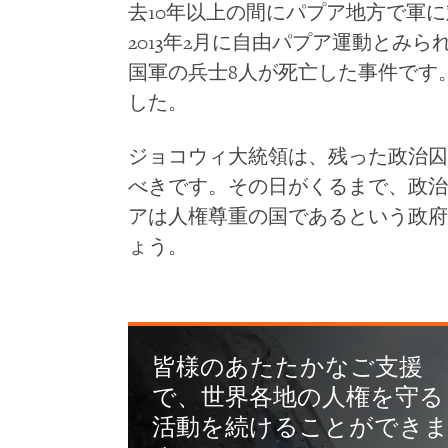
去10年以上の間にパプア地方で軍
2013年2月に自由パプア運動とみ
国軍の兵士8人が死亡した事件です
した。
ジョコウィ大統領は、残った政治囚
べきです。その日がくるまで、政治
アは人権尊重の国であるという政府
ょう。
皆様のあたたかなご支援
で、世界各地の人権を守る
活動を続けることができ