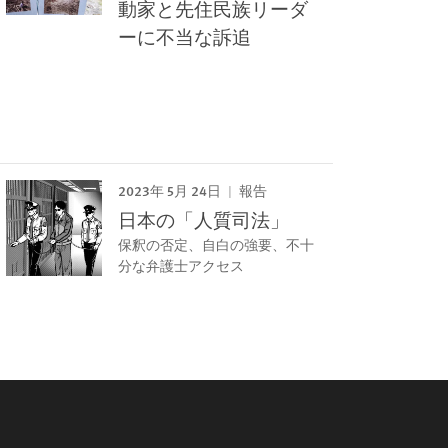
動家と先住民族リーダ
ーに不当な訴追
2023年 5月 24日
報告
日本の「人質司法」
保釈の否定、自白の強要、不十
分な弁護士アクセス