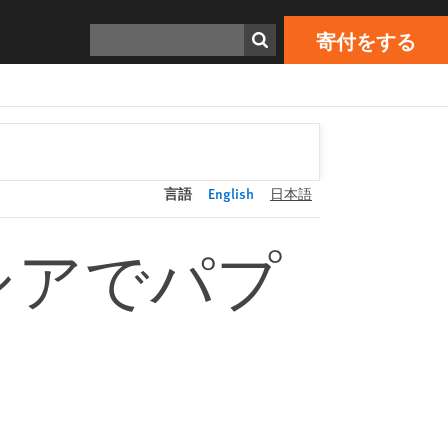
寄付をする
Print
検索
寄付をする
言語
English
日本語
シアでパプ