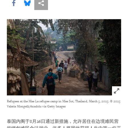
Share this via Facebook
Share this via Bluesky
More sharing options
Click to
Refugees at the Mae La refugee camp in Mae Sot, Thailand, March 5, 2025.
© 2025
Valeria Mongelli/Anadolu via Getty Images
泰国内阁于8月26日通过新措施，允许居住在边境难民营