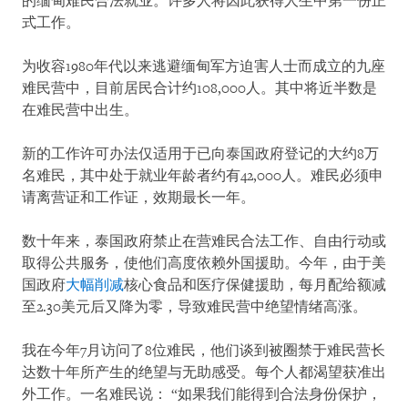
的缅甸难民合法就业。许多人将因此获得人生中第一份正
式工作。
为收容1980年代以来逃避缅甸军方迫害人士而成立的九座
难民营中，目前居民合计约108,000人。其中将近半数是
在难民营中出生。
新的工作许可办法仅适用于已向泰国政府登记的大约8万
名难民，其中处于就业年龄者约有42,000人。难民必须申
请离营证和工作证，效期最长一年。
数十年来，泰国政府禁止在营难民合法工作、自由行动或
取得公共服务，使他们高度依赖外国援助。今年，由于美
国政府
大幅削减
核心食品和医疗保健援助，每月配给额减
至2.30美元后又降为零，导致难民营中绝望情绪高涨。
我在今年7月访问了8位难民，他们谈到被圈禁于难民营长
达数十年所产生的绝望与无助感受。每个人都渴望获准出
外工作。一名难民说： “如果我们能得到合法身份保护，