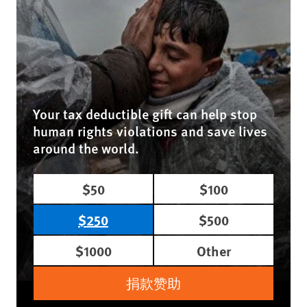
Your tax deductible gift can help stop
human rights violations and save lives
around the world.
$50
$100
$250
$500
$1000
Other
捐款赞助