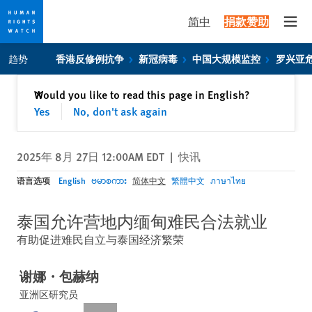
简中
捐款赞助
Open
Skip
Skip
趋势
香港反修例抗争
新冠病毒
中国大规模监控
罗兴亚
to
to
cookie
main
关闭
Would you like to read this page in English?
✕
privacy
content
Yes
No, don't ask again
notice
2025年 8月 27日 12:00AM EDT
|
快讯
语言选项
English
ဗမာစကား
简体中文
繁體中文
ภาษาไทย
泰国允许营地内缅甸难民合法就业
有助促进难民自立与泰国经济繁荣
谢娜・包赫纳
亚洲区研究员