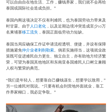
可以自由自在地生活、工作，赚钱养家，我们就不会再给
泰国或国际社会造成负担。”
泰国内阁这项决定不仅有利难民，也为泰国劳动力带来及
时甘霖。由于
人口老化
，以及近期边境冲突造成至少10万
名柬埔寨
移工流失
，泰国正面临劳动力短缺。
泰国当局应确保工作证申请流程透明、便捷，并设有保障
措施避免
仲介业者剥削勒索
。倘若实施得当，这项就业政
策既可促进难民自力更生、独立自主，亦有助地方经济繁
荣，可望为泰国其他地区和东南亚各国难民人口树立兼顾
人权与繁荣的典范。
“我们是年轻人，想要靠自己赚钱谋生，想要学以致用，”
另一位难民对我说。“只要有机会到营地外面就业，靠工
作养家糊口，我必定争取。”