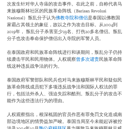
次发生针对华人寺庙的攻击事件。在此之前，自称代表马
来族穆斯林社区的民族革命阵线（Barisan Revolusi
Nasional）叛乱分子认为
佛教寺院和僧侣
是泰国以佛教国
家霸占其领土的象征，故以之作为攻击目标。从2004到
2019年， 叛乱分子杀害至少23名、打伤20多名僧侣。叛乱
分子也攻击奉命保护僧侣出入寺院的军警人员。
在泰国政府和民族革命阵线进行和谈期间，叛乱分子仍持
续袭击平民和民用物体。人权观察
曾多次谴责
民族革命阵
线这种违反战争法的行为。
泰国政府军警部队和民兵也对马来族穆斯林平民和疑似民
族革命阵线成员犯下多项违反战争法和国际人权法的罪
行，包括法外杀人、强迫失踪和酷刑。叛乱分子的攻击不
能作为这些违法行为的理由。
人权观察指出，根深柢固的官员作恶有罪免罚文化造成南
部边境地区的情势益加严峻。泰国当局至今未能起诉被控
涉及2004年10月
陶公府榻拜区
暴力驱散马来族穆斯林示威