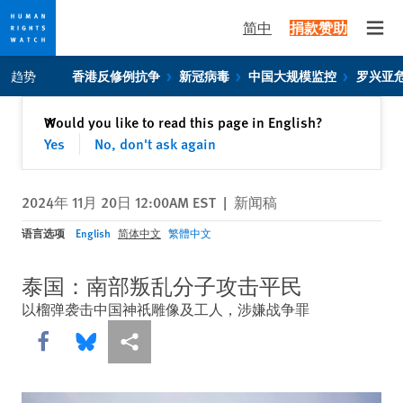
简中
捐款赞助
Open
Skip
Skip
趋势
香港反修例抗争
新冠病毒
中国大规模监控
罗兴亚
to
to
cookie
main
关闭
Would you like to read this page in English?
✕
privacy
content
Yes
No, don't ask again
notice
2024年 11月 20日 12:00AM EST
|
新闻稿
语言选项
English
简体中文
繁體中文
泰国：南部叛乱分子攻击平民
以榴弹袭击中国神祇雕像及工人，涉嫌战争罪
Share this via Facebook
Share this via Bluesky
More sharing options