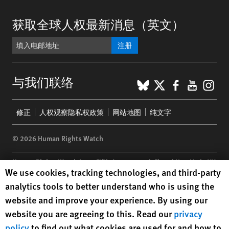
获取全球人权最新消息（英文）
注册
BlueSky
X
Faceboo
YouTu
Ins
与我们联络
Footer
修正
人权观察隐私权政策
网站地图
纯文字
menu
© 2026 Human Rights Watch
Human Rights Watch
| 350 Fifth Avenue, 34th Floor | New York,
NY
Human Rights Watch cookie preferences
We use cookies, tracking technologies, and third-party
10118-3299
USA
|
t
1.212.290.4700
analytics tools to better understand who is using the
Human Rights Watch
is a 501(C)(3) nonprofit registered in the US
website and improve your experience. By using our
under EIN: 13-2875808
website you are agreeing to this. Read our
privacy
policy
to find out what cookies are used for and how to