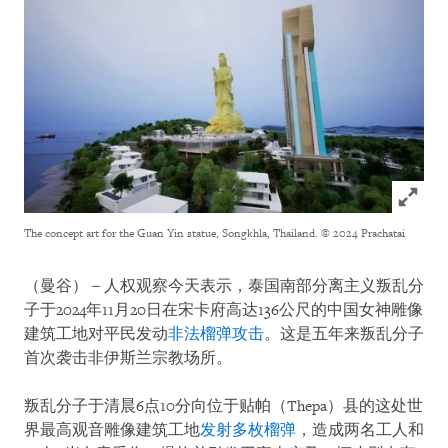
Click to
The concept art for the Guan Yin statue, Songkhla, Thailand.
© 2024 Prachatai
（曼谷）－人权观察今天表示，泰国南部分离主义叛乱分
子于2024年11月20日在宋卡府高达136公尺的中国女神雕像
建筑工地对平民发动
非法榴弹攻击
。这是五年来叛乱分子
首次袭击非伊斯兰宗教场所。
叛乱分子于清晨6点10分向位于贴帕（Thepa）县的这处世
界最高观音雕像建筑工地
发射多枚榴弹
，造成两名工人和