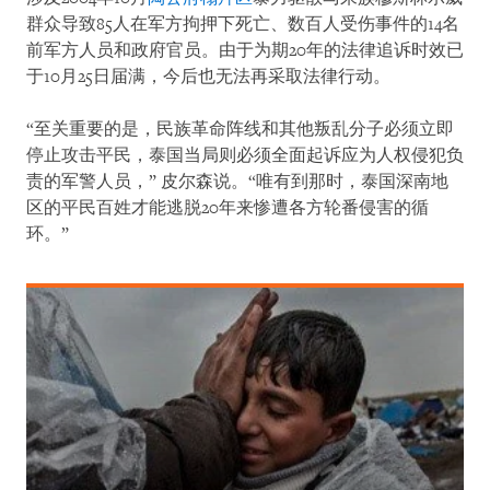
群众导致85人在军方拘押下死亡、数百人受伤事件的14名
前军方人员和政府官员。由于为期20年的法律追诉时效已
于10月25日届满，今后也无法再采取法律行动。
“至关重要的是，民族革命阵线和其他叛乱分子必须立即
停止攻击平民，泰国当局则必须全面起诉应为人权侵犯负
责的军警人员，” 皮尔森说。“唯有到那时，泰国深南地
区的平民百姓才能逃脱20年来惨遭各方轮番侵害的循
环。”