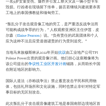
一名9岁女童受伤。爆炸并引发工寮火灾及一辆小型卡车
毁损。行凶者在现场留下传单，扬言若继续兴建就要杀害
工地上的泰国佛教徒和缅甸劳工。
“叛乱分子攻击观音像工地的劳工，是严重违反战争法而
可能构成战争罪的行为，” 人权观察亚洲区主任伊莲．皮
尔森（
Elaine Pearson
）说。“负有责任的武装团体和个人
应为这种不法且应受道德谴责的行为受到追究。”
当地马来族穆斯林从2022年开始
抗议
由工业地产公司TPI
Polene Power出资的观音像计画。他们担心这座雕像将为
该公司提出的
争议性工业区开发计画
铺路，从而助长中国
在附近地区的影响力。
国际人道法（亦称战争法）禁止蓄意攻击平民和民用物
体，包括礼拜场所和文化设施，同时也禁止非针对特定军
事目标的无区别攻击。
此次叛乱分子攻击观音像建筑工地是泰国南部边境地区首