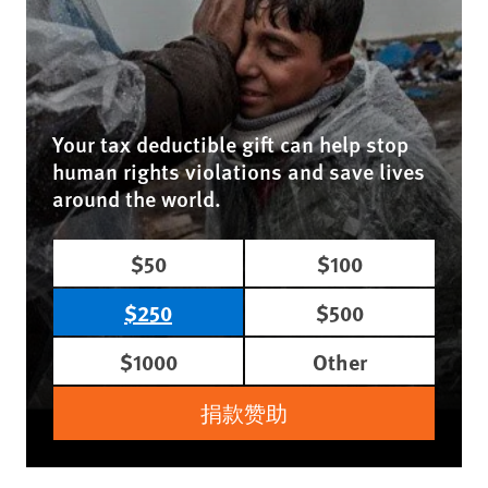
Your tax deductible gift can help stop
human rights violations and save lives
around the world.
$50
$100
$250
$500
$1000
Other
捐款赞助