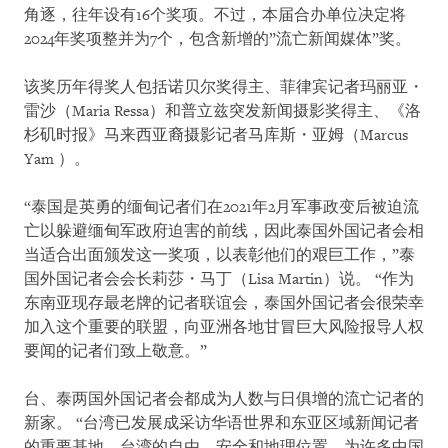
角逐，往年设有16个奖项。不过，本届合办单位决定将
2024年奖项整并为7个，包含新增的”流亡新闻媒体”奖。
该奖历年得奖人包括诺贝尔奖得主、菲律宾记者玛丽亚・
雷沙（Maria Ressa）和普立兹突发新闻摄影奖得主、《洛
杉矶时报》马来西亚裔摄影记者马库斯・亚姆（Marcus
Yam ）。
“泰国是英勇的缅甸记者们在2021年2月军事政变后被迫流
亡以躲避缅甸军政府迫害的前线，因此泰国外国记者会相
当适合出面颁发这一奖项，以表彰他们的艰巨工作，”泰
国外国记者会会长莉莎・马丁（Lisa Martin）说。 “作为
东南亚现存最老牌的记者联谊会，泰国外国记者会很荣幸
加入这个重要的联盟，向亚洲各地甘冒巨大风险报导人权
要闻的记者们致上敬意。”
台、泰两国外国记者会都成为人数与日俱增的流亡记者的
新家。 “台湾已发展成采访华语世界和东亚区域新闻记者
的重要基地。台湾的自由、安全和地理位置，为许多中国