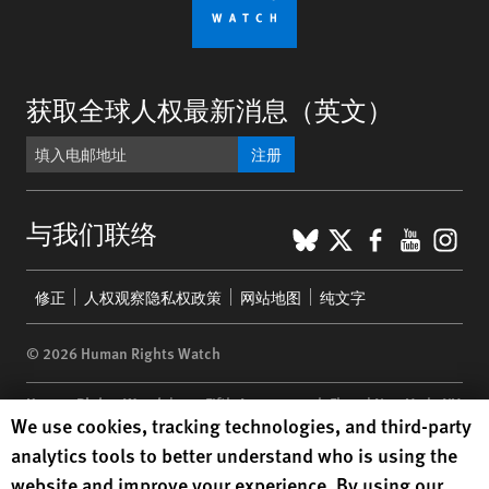
获取全球人权最新消息（英文）
注册
BlueSky
X
Faceboo
YouTu
Ins
与我们联络
Footer
修正
人权观察隐私权政策
网站地图
纯文字
menu
© 2026 Human Rights Watch
Human Rights Watch
| 350 Fifth Avenue, 34th Floor | New York,
NY
Human Rights Watch cookie preferences
We use cookies, tracking technologies, and third-party
10118-3299
USA
|
t
1.212.290.4700
analytics tools to better understand who is using the
Human Rights Watch
is a 501(C)(3) nonprofit registered in the US
website and improve your experience. By using our
under EIN: 13-2875808