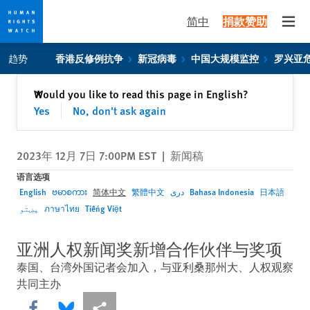
简中
捐款赞助
Open
Skip
Skip
趋势
香港反修例抗争
新冠病毒
中国大规模监控
罗兴亚
to
to
cookie
main
关闭
Would you like to read this page in English?
✕
privacy
content
Yes
No, don't ask again
notice
2023年 12月 7日 7:00PM EST
|
新闻稿
语言选项
English
ဗမာစကား
简体中文
繁體中文
دری
Bahasa Indonesia
日本語
پښتو
ภาษาไทย
Tiếng Việt
亚洲人权新闻奖新增合作伙伴与奖项
泰国、台湾外国记者会加入，与亚利桑那州大、人权观察
共同主办
Share this via Facebook
Share this via Bluesky
More sharing options