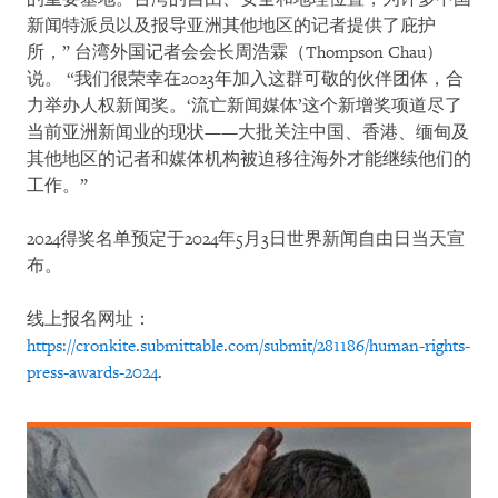
新闻特派员以及报导亚洲其他地区的记者提供了庇护
所，” 台湾外国记者会会长周浩霖（Thompson Chau）
说。 “我们很荣幸在2023年加入这群可敬的伙伴团体，合
力举办人权新闻奖。‘流亡新闻媒体’这个新增奖项道尽了
当前亚洲新闻业的现状——大批关注中国、香港、缅甸及
其他地区的记者和媒体机构被迫移往海外才能继续他们的
工作。”
2024得奖名单预定于2024年5月3日世界新闻自由日当天宣
布。
线上报名网址：
https://cronkite.submittable.com/submit/281186/human-rights-
press-awards-2024
.