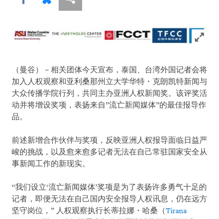
Click to
（曼谷）－相关团体今天宣布，泰国、台湾外国记者会将
加入人权观察和亚利桑那州立大学华特・克朗凯特新闻与
大众传播学院行列，共同主办亚洲人权新闻奖。该评奖活
动并将增设奖项，表扬来自”流亡新闻媒体”的最佳报导作
品。
前述新增合作伙伴与奖项，反映亚洲人权报导面临日益严
峻的挑战，以及愈来愈多记者无法在自己常驻国家安全从
事新闻工作的新现实。
“我们设立‘流亡新闻媒体’奖项是为了表扬许多勇气十足的
记者，即便无法在自己国内安全报导人权讯息，仍在远方
坚守岗位，” 人权观察执行长蒂拉娜・哈桑（
Tirana