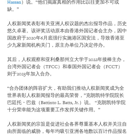
Hassan
）说。“他们揭露真相的作用比以往更加不可或
缺。”
人权新闻奖表彰有关亚洲人权议题的杰出报导作品，历史
悠久卓著。该评奖活动原本由香港外国记者会主办，因中
国政府于2020年6月底强行实施港区国安法，导致香港至
少九家新闻机构关门，原主办单位乃决定停办。
其后，人权观察和亚利桑那州立大学于2022年接棒主办，
台湾外国记者会（TFCC）和泰国外国记者会（FCCT）
则于2023年加入合办。
“合办团体的阵容扩大，有助我们推动人权新闻奖成为全
世界表彰人权新闻报导的最高荣誉，”克朗凯特学院院长
巴廷托・巴兹（Battinto L. Batts, Jr.）说。 “克朗凯特学院
十分荣幸能为这项重要工作发挥关键作用。”
人权新闻奖的宗旨是促进社会各界尊重基本人权并关注自
由所面临的威胁，每年均吸引亚洲各地数以百计作品报名