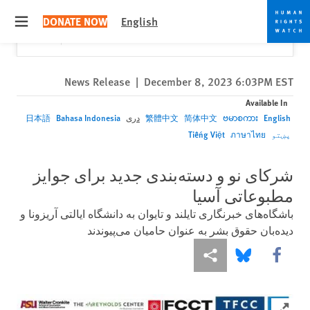
Skip
Skip
Close
Would you like to read this page in English?
✕
DONATE NOW
English
to
to
 menu
Yes
No, don't ask again
cookie
main
content
privacy
notice
News Release
|
December 8, 2023 6:03PM EST
Available In
English
ဗမာစကား
简体中文
繁體中文
دری
Bahasa Indonesia
日本語
پښتو
ภาษาไทย
Tiếng Việt
شرکای نو و دسته‌بندی جدید برای جوایز
مطبوعاتی آسیا
باشگاه‌های خبرنگاری تایلند و تایوان به دانشگاه ایالتی آریزونا و
دیده‌بان حقوق بشر به عنوان حامیان می‌پیوندند
More sharing options
Share this via Bluesky
Share this via Facebook
Click to expand Image