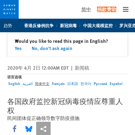
简中
捐款赞助
Open
Skip
Skip
趋势
香港反修例抗争
新冠病毒
中国大规模监控
罗兴亚
to
to
cookie
main
关闭
Would you like to read this page in English?
✕
privacy
content
Yes
No, don't ask again
notice
2020年 4月 2日 12:00AM EDT
|
新闻稿
语言选项
English
العربية
简体中文
Français
日本語
한국어
Русский
Español
各国政府监控新冠病毒疫情应尊重人
权
民间团体促正确领导数字防疫措施
Share this via Facebook
Share this via Bluesky
More sharing options