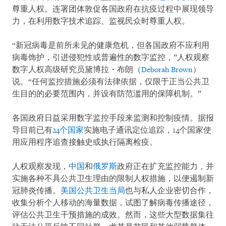
尊重人权。连署团体敦促各国政府在抗疫过程中展现领导
力，在利用数字技术追踪、监视民众时尊重人权。
“新冠病毒是前所未见的健康危机，但各国政府不应利用
病毒饰护，引进侵犯性或普遍性的数字监控，”人权观察
数字人权高级研究员黛博拉・布朗（
Deborah Brown
）
说。“任何监控措施必须有法律依据，仅限于正当公共卫
生目的的必要范围内，并设有防范滥用的保障机制。”
各国政府日益采用数字监控手段来监测和控制疫情。据报
导目前已有
24个国家
实施电子通讯定位追踪，14个国家使
用应用程序追查接触史或执行隔离检疫。
人权观察发现，
中国
和
俄罗斯
政府正在扩充监控能力，并
实施各种不具公共卫生理由的限制人权措施，以便遏制新
冠肺炎传播。
美国公共卫生当局
也与私人企业密切合作，
收集分析个人移动的海量数据，试图了解病毒传播途径，
评估公共卫生干预措施的成效。然而，这些大型数据集往