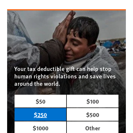
Your tax deductible gift can help stop
human rights violations and save lives
around the world.
$50
$100
$250
$500
$1000
Other