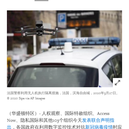
Click to
法国警察利用无人机执行隔离措施，法国，滨海自由城，2020年3月27日。
© 2020 Sipa via AP Images
（华盛顿特区）- 人权观察、国际特赦组织、Access
Now、隐私国际和其他103个组织今天
发表联合声明指
出
，各国政府在利用数字监控技术对抗
新冠病毒疫情
时应