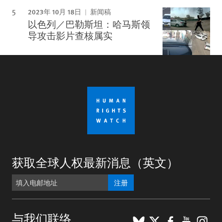
2023年 10月 18日
新闻稿
以色列／巴勒斯坦：哈马斯领
导攻击影片查核属实
获取全球人权最新消息（英文）
注册
BlueSky
X
Faceboo
YouTu
Ins
与我们联络