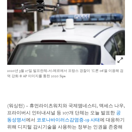
Click to
2020년 3월 27일 빌프란체-서-메르에서 프랑스 경찰이 '드론 06'을 이용해 검
역 강화
© AP 이미지를 통한 2020 Sipa
(워싱턴) – 휴먼라이츠워치와 국제앰네스티, 액세스 나우,
프라이버시 인터내셔널 등 107개 단체는 오늘 발표한
공
동성명서
에서
코로나바이러스감염증-19 사태
에 대응하기
위해 디지털 감시기술을 사용하는 정부는 인권을 존중해