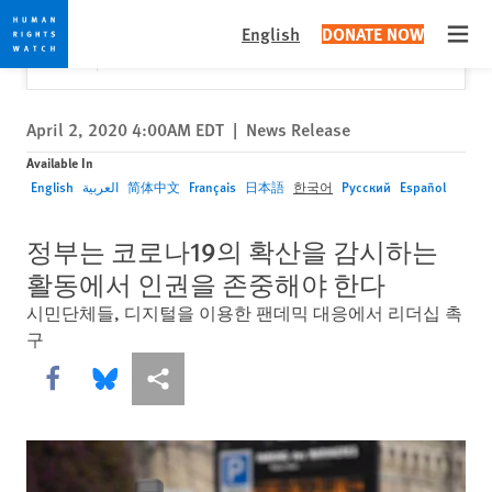
Skip
Skip
Close
Would you like to read this page in English?
✕
English
DONATE NOW
to
to
Open
Yes
No, don't ask again
cookie
main
privacy
content
notice
April 2, 2020 4:00AM EDT
|
News Release
Available In
English
العربية
简体中文
Français
日本語
한국어
Русский
Español
정부는 코로나19의 확산을 감시하는
활동에서 인권을 존중해야 한다
시민단체들, 디지털을 이용한 팬데믹 대응에서 리더십 촉
구
Share this via Facebook
Share this via Bluesky
More sharing options