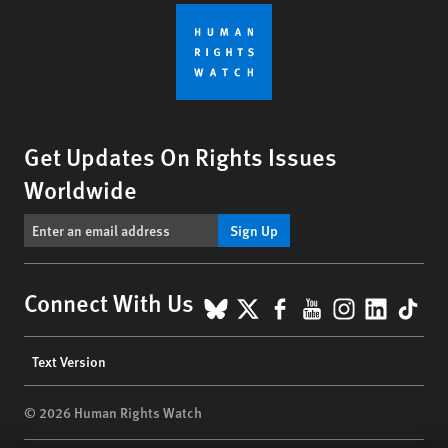
Get Updates On Rights Issues
Worldwide
Sign Up
BlueSky
X
Facebook
YouTube
Instagr
Linke
Tik
Connect With Us
Footer
Text Version
menu
© 2026 Human Rights Watch