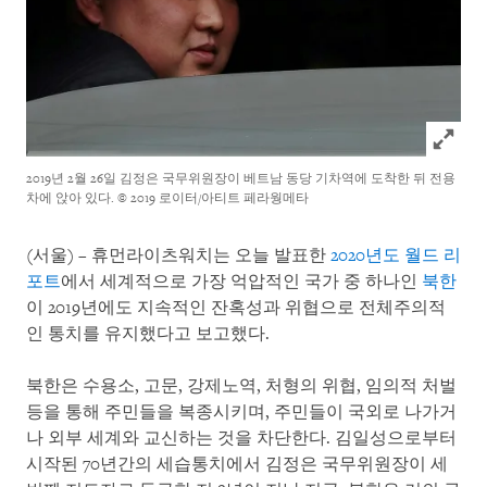
Click to
2019년 2월 26일 김정은 국무위원장이 베트남 동당 기차역에 도착한 뒤 전용
차에 앉아 있다.
© 2019 로이터/아티트 페라웡메타
(서울) – 휴먼라이츠워치는 오늘 발표한
2020년도 월드 리
포트
에서 세계적으로 가장 억압적인 국가 중 하나인
북한
이 2019년에도 지속적인 잔혹성과 위협으로 전체주의적
인 통치를 유지했다고 보고했다.
북한은 수용소, 고문, 강제노역, 처형의 위협, 임의적 처벌
등을 통해 주민들을 복종시키며, 주민들이 국외로 나가거
나 외부 세계와 교신하는 것을 차단한다. 김일성으로부터
시작된 70년간의 세습통치에서 김정은 국무위원장이 세