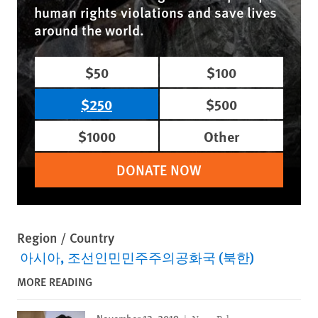
human rights violations and save lives
around the world.
$50
$100
$250
$500
$1000
Other
DONATE NOW
Region / Country
아시아
조선인민민주주의공화국 (북한)
MORE READING