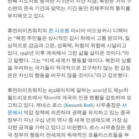
번째 지도자로 등극한 지 8년이 지난 지금, 북한은 거의 구
소련의 존속 기간과 맞먹는 기간 동안 전체주의적 통치를
유지해오고 있다.
휴먼라이츠워치의
존 시프튼
아시아 어드보커시 디렉터
는 “북한 주민들은 상시적인 감시 하에서 고통 받으며, 일
상적으로 감금과 고문, 성폭력, 처형의 위협에 시달리고
있다. 1948년 이후 계속해서 그런 삶을 살아온 것이다.”라
고 말했다. 그는 “이제 세계가 행동할 때이다. 북한의 상황
을 우려하는 국가들이 적극적으로 요구하지 않는 한 김정
은은 자신의 행동을 바꾸지 않을 것이다.”라고 강조했다.
휴먼라이츠워치는 652페이지에 달하는 2020년도 제30차
월드리포트에서 약100여 개국의 인권 현황을 검토하여 보
고하고 있다. 케네스 로스 (
Kenneth Roth
) 사무총장은
서
문에서
억압 정책에 의존하여 권력을 유지하고 있는 중국
정부가 지난 수십 년의 역사 중 세계 인권제도에 가장 심
각한 공격을 가하고 있다고 비판했다. 로스 사무총장은 중
국 정부의 행동이 전세계의 독재적인 포퓰리스트들을 부