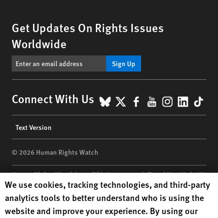
Get Updates On Rights Issues
Worldwide
Sign Up
BlueSky
X
Facebook
YouTube
Instagr
Linke
Tik
Connect With Us
Footer
Text Version
menu
© 2026 Human Rights Watch
Human Rights Watch
| 350 Fifth Avenue, 34th Floor | New York,
NY
Human Rights Watch cookie preferences
We use cookies, tracking technologies, and third-party
10118-3299
USA
|
t
1.212.290.4700
analytics tools to better understand who is using the
Human Rights Watch
is a 501(C)(3) nonprofit registered in the US
website and improve your experience. By using our
under EIN: 13-2875808