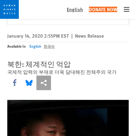
Skip
Skip
Close
Would you like to read this page in English?
✕
English
DONATE NOW
to
to
Open
Yes
No, don't ask again
cookie
main
privacy
content
notice
January 14, 2020 2:55PM EST
|
News Release
Available In
English
한국어
북한: 체계적인 억압
국제적 압력의 부재로 더욱 담대해진 전체주의 국가
Share this via Facebook
Share this via Bluesky
More sharing options