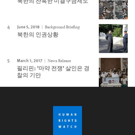
북한의 잔혹한 미결구금제도
June 5, 2018
Background Briefing
북한의 인권상황
March 1, 2017
News Release
필리핀: ’마약 전쟁’ 살인은 경
찰의 기만