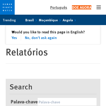
Português
DOE AGORA
Open
Skip
Skip
Trending
Brasil
Moçambique
Angola
to
to
cookie
main
Fechar
Would you like to read this page in English?
✕
privacy
content
Yes
No, don't ask again
notice
Relatórios
Search
Palava-chave