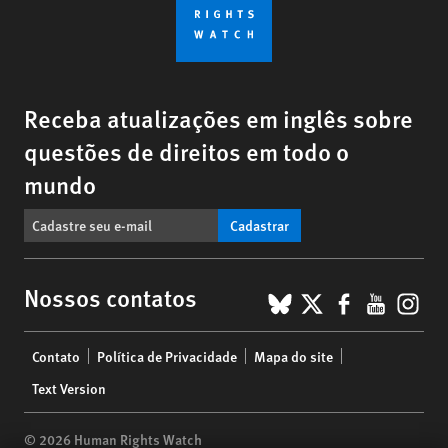
Receba atualizações em inglês sobre
questões de direitos em todo o
mundo
Cadastrar
BlueSky
X
Faceboo
YouTu
Ins
Nossos contatos
Footer
Contato
Política de Privacidade
Mapa do site
menu
Text Version
© 2026 Human Rights Watch