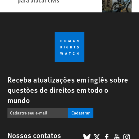
para atacar civis
Receba atualizações em inglês sobre
questões de direitos em todo o
mundo
Cadastrar
BlueSky
X
Faceboo
YouTu
Ins
Nossos contatos