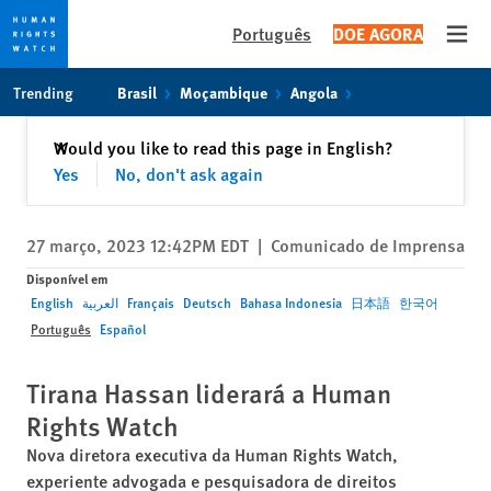
Português
DOE AGORA
Open
Skip
Skip
Trending
Brasil
Moçambique
Angola
to
to
cookie
main
Fechar
Would you like to read this page in English?
✕
privacy
content
Yes
No, don't ask again
notice
27 março, 2023 12:42PM EDT
|
Comunicado de Imprensa
Disponível em
English
العربية
Français
Deutsch
Bahasa Indonesia
日本語
한국어
Português
Español
Tirana Hassan liderará a Human
Rights Watch
Nova diretora executiva da Human Rights Watch,
experiente advogada e pesquisadora de direitos