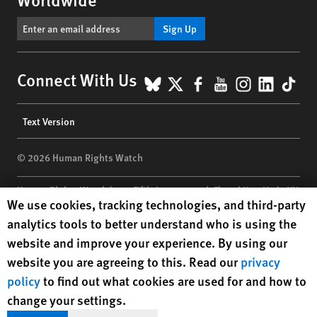
Sign Up
BlueSky
X
Facebook
YouTube
Instagr
Linke
Tik
Connect With Us
Footer
Text Version
menu
© 2026 Human Rights Watch
Human Rights Watch
| 350 Fifth Avenue, 34th Floor | New York,
NY
Human Rights Watch cookie preferences
We use cookies, tracking technologies, and third-party
10118-3299
USA
|
t
1.212.290.4700
analytics tools to better understand who is using the
Human Rights Watch
is a 501(C)(3) nonprofit registered in the US
website and improve your experience. By using our
under EIN: 13-2875808
website you are agreeing to this. Read our
privacy
policy
to find out what cookies are used for and how to
change your settings.