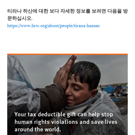
티라나
하산에
대한
보다
자세한
정보를
보려면
다음을
방
문하십시오
.
https://www.hrw.org/about/people/tirana-hassan
Your tax deductible gift can help stop
human rights violations and save lives
around the world.