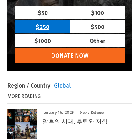
$50
$100
$250
$500
$1000
Other
DONATE NOW
Region / Country
Global
MORE READING
January 16, 2025
News Release
암흑의 시대, 후퇴와 저항