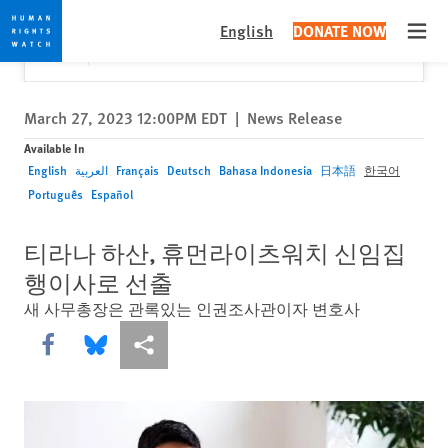
Skip
Skip
Close
Would you like to read this page in English?
✕
English
DONATE NOW
to
to
Open
Yes
No, don't ask again
cookie
main
privacy
content
notice
March 27, 2023 12:00PM EDT
|
News Release
Available In
English
العربية
Français
Deutsch
Bahasa Indonesia
日本語
한국어
Português
Español
티라나 하산, 휴먼라이츠워치 신임집
행이사로 선출
새 사무총장은 관록있는 인권조사관이자 변호사
Share this via Facebook
Share this via Bluesky
More sharing options