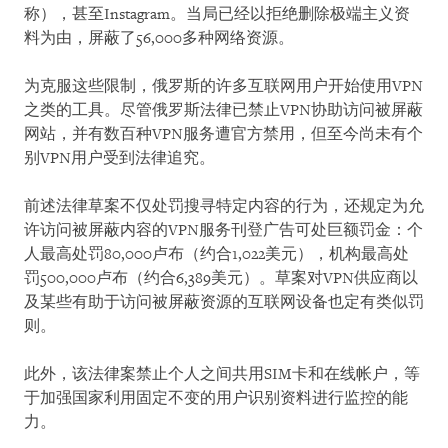
称），甚至Instagram。当局已经以拒绝删除极端主义资
料为由，屏蔽了56,000多种网络资源。
为克服这些限制，俄罗斯的许多互联网用户开始使用VPN
之类的工具。尽管俄罗斯法律已禁止VPN协助访问被屏蔽
网站，并有数百种VPN服务遭官方禁用，但至今尚未有个
别VPN用户受到法律追究。
前述法律草案不仅处罚搜寻特定内容的行为，还规定为允
许访问被屏蔽内容的VPN服务刊登广告可处巨额罚金：个
人最高处罚80,000卢布（约合1,022美元），机构最高处
罚500,000卢布（约合6,389美元）。草案对VPN供应商以
及某些有助于访问被屏蔽资源的互联网设备也定有类似罚
则。
此外，该法律案禁止个人之间共用SIM卡和在线帐户，等
于加强国家利用固定不变的用户识别资料进行监控的能
力。