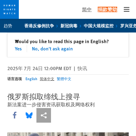
简中
捐款赞助
Open
Skip
Skip
趋势
香港反修例抗争
新冠病毒
中国大规模监控
罗兴亚
to
to
cookie
main
关闭
Would you like to read this page in English?
✕
privacy
content
Yes
No, don't ask again
notice
2025年 7月 24日 12:00PM EDT
|
快讯
语言选项
English
简体中文
繁體中文
俄罗斯拟取缔线上搜寻
新法案进一步侵害资讯获取权及网络权利
Share this via Facebook
Share this via Bluesky
More sharing options