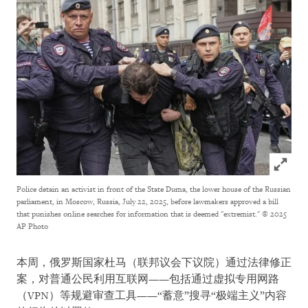
Click to
Police detain an activist in front of the State Duma, the lower house of the Russian
parliament, in Moscow, Russia, July 22, 2025, before lawmakers approved a bill
that punishes online searches for information that is deemed "extremist."
© 2025
AP Photo
本周，俄罗斯国家杜马（联邦议会下议院）通过法律修正
案，对普通公民利用互联网——包括通过虚拟专用网路
（VPN）等规避审查工具——“蓄意”搜寻“极端主义”内容