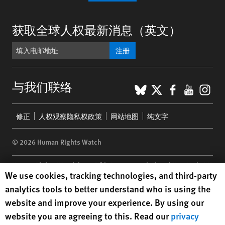
获取全球人权最新消息（英文）
注册
BlueSky
X
Faceboo
YouTu
Ins
与我们联络
Footer
修正
人权观察隐私权政策
网站地图
纯文字
menu
© 2026 Human Rights Watch
Human Rights Watch
| 350 Fifth Avenue, 34th Floor | New York,
NY
Human Rights Watch cookie preferences
We use cookies, tracking technologies, and third-party
10118-3299
USA
|
t
1.212.290.4700
analytics tools to better understand who is using the
Human Rights Watch
is a 501(C)(3) nonprofit registered in the US
website and improve your experience. By using our
under EIN: 13-2875808
website you are agreeing to this. Read our
privacy