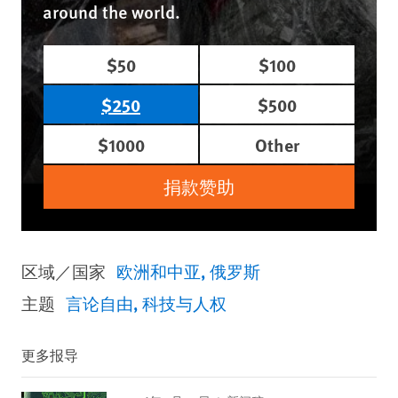
around the world.
$50
$100
$250
$500
$1000
Other
捐款赞助
区域／国家
欧洲和中亚
俄罗斯
主题
言论自由
科技与人权
更多报导