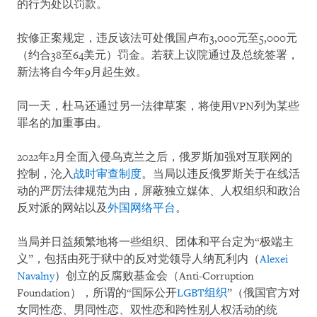
的行为处以罚款。
按修正案规定，违反该法可处俄国卢布3,000元至5,000元
（约合38至64美元）罚金。若获上议院通过及总统签署，
新法将自今年9月起生效。
同一天，杜马还通过另一法律草案，将使用VPN列为某些
罪名的加重事由。
2022年2月全面入侵乌克兰之后，俄罗斯加强对互联网的
控制，沦入
战时审查制度
。当局以违反俄罗斯关于在线活
动的严厉法律规范为由，屏蔽独立媒体、人权组织和政治
反对派的网站以及
外国网络平台
。
当局并日益频繁地将一些组织、团体和平台定为“极端主
义”，包括由死于狱中的反对党领导人纳瓦利内（
Alexei
Navalny
）创立的反腐败基金会（Anti-Corruption
Foundation），所谓的“国际公开
LGBT组织
”（俄国官方对
女同性恋、男同性恋、双性恋和跨性别人权活动的统