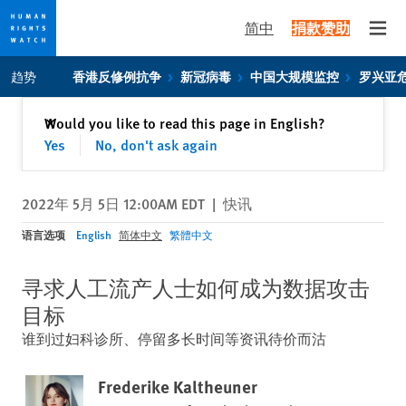
简中
捐款赞助
Open
Skip
Skip
趋势
香港反修例抗争
新冠病毒
中国大规模监控
罗兴亚
to
to
cookie
main
关闭
Would you like to read this page in English?
✕
privacy
content
Yes
No, don't ask again
notice
2022年 5月 5日 12:00AM EDT
|
快讯
语言选项
English
简体中文
繁體中文
寻求人工流产人士如何成为数据攻击
目标
谁到过妇科诊所、停留多长时间等资讯待价而沽
Frederike Kaltheuner