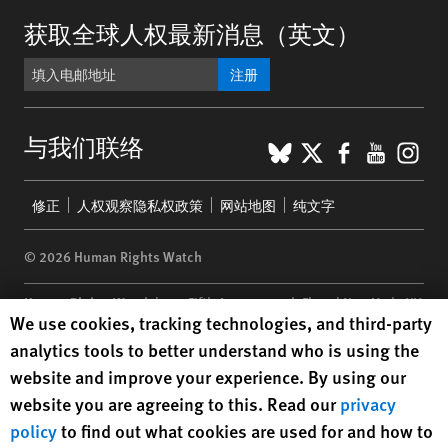
获取全球人权最新消息（英文）
注册
BlueSky
X
Faceboo
YouTu
Ins
与我们联络
Footer
修正
人权观察隐私权政策
网站地图
纯文字
menu
© 2026 Human Rights Watch
Human Rights Watch
| 350 Fifth Avenue, 34th Floor | New York,
NY
Human Rights Watch cookie preferences
We use cookies, tracking technologies, and third-party
10118-3299
USA
|
t
1.212.290.4700
analytics tools to better understand who is using the
Human Rights Watch
is a 501(C)(3) nonprofit registered in the US
website and improve your experience. By using our
under EIN: 13-2875808
website you are agreeing to this. Read our
privacy
policy
to find out what cookies are used for and how to