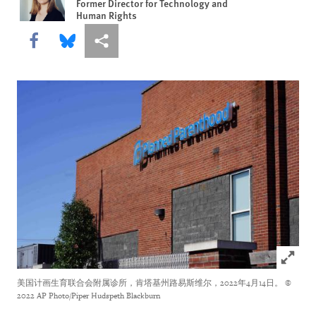
Former Director for Technology and
Human Rights
Share this via Facebook
Share this via Bluesky
More sharing options
Click to
美国计画生育联合会附属诊所，肯塔基州路易斯维尔，2022年4月14日。
©
2022 AP Photo/Piper Hudspeth Blackburn