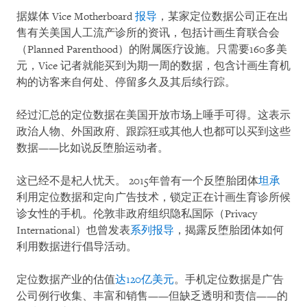
据媒体 Vice Motherboard
报导
，某家定位数据公司正在出
售有关美国人工流产诊所的资讯，包括计画生育联合会
（Planned Parenthood）的附属医疗设施。只需要160多美
元，Vice 记者就能买到为期一周的数据，包含计画生育机
构的访客来自何处、停留多久及其后续行踪。
经过汇总的定位数据在美国开放市场上唾手可得。这表示
政治人物、外国政府、跟踪狂或其他人也都可以买到这些
数据——比如说反堕胎运动者。
这已经不是杞人忧天。 2015年曾有一个反堕胎团体
坦承
利用定位数据和定向广告技术，锁定正在计画生育诊所候
诊女性的手机。伦敦非政府组织隐私国际（Privacy
International）也曾发表
系列报导
，揭露反堕胎团体如何
利用数据进行倡导活动。
定位数据产业的估值
达120亿美元
。手机定位数据是广告
公司例行收集、丰富和销售——但缺乏透明和责信——的