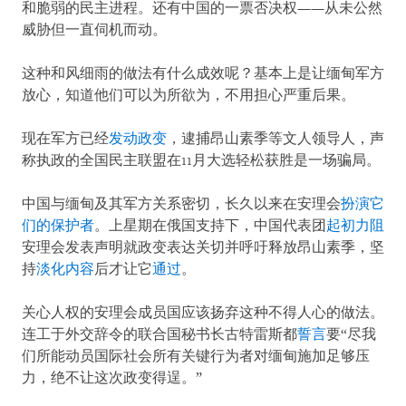
和脆弱的民主进程。还有中国的一票否决权——从未公然
威胁但一直伺机而动。
这种和风细雨的做法有什么成效呢？基本上是让缅甸军方
放心，知道他们可以为所欲为，不用担心严重后果。
现在军方已经
发动政变
，逮捕昂山素季等文人领导人，声
称执政的全国民主联盟在11月大选轻松获胜是一场骗局。
中国与缅甸及其军方关系密切，长久以来在安理会
扮演它
们的保护者
。上星期在俄国支持下，中国代表团
起初力阻
安理会发表声明就政变表达关切并呼吁释放昂山素季，坚
持
淡化内容
后才让它
通过
。
关心人权的安理会成员国应该扬弃这种不得人心的做法。
连工于外交辞令的联合国秘书长古特雷斯都
誓言
要“尽我
们所能动员国际社会所有关键行为者对缅甸施加足够压
力，绝不让这次政变得逞。”