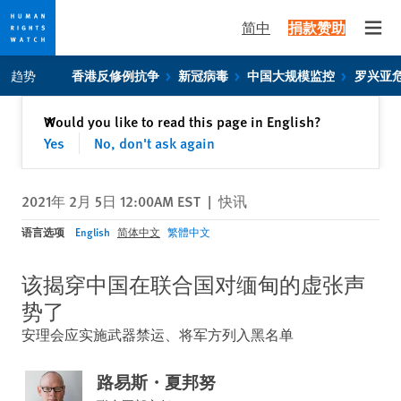
简中
捐款赞助
Open
Skip
Skip
趋势
香港反修例抗争
新冠病毒
中国大规模监控
罗兴亚
to
to
cookie
main
关闭
Would you like to read this page in English?
✕
privacy
content
Yes
No, don't ask again
notice
2021年 2月 5日 12:00AM EST
|
快讯
语言选项
English
简体中文
繁體中文
该揭穿中国在联合国对缅甸的虚张声
势了
安理会应实施武器禁运、将军方列入黑名单
路易斯・夏邦努