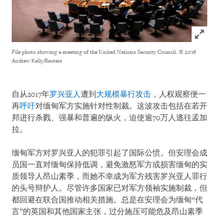
Click to
File photo showing a meeting of the United Nations Security Council.
© 2016
Andrew Kelly/Reuters
自从2017年
罗兴亚人
遭到
大规模暴行攻击
，人权观察便一
再
呼吁
对缅甸军方实施针对性制裁。这波攻击包括在若开
邦进行杀戮、强暴和普遍的纵火，迫使逾70万人逃往孟加
拉。
缅甸军方对罗兴亚人的犯罪引起了国际公愤。但安理会成
员国一直对缅甸保持低调，避免激怒军方或损害缅甸的实
质领导人昂山素季，而她不幸成为军方残害罗兴亚人罪行
的头号辩护人。尽管许多国家已对军方领袖实施制裁，但
都回避在联合国推动相关措施。总是在安理会为缅甸“代
言”的英国和其他国家主张，过分施压可能危及昂山素季