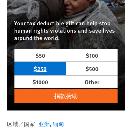
Your tax deductible gift can help stop
human rights violations and save lives
around the world.
$50
$100
$250
$500
$1000
Other
捐款赞助
区域／国家
亚洲
缅甸