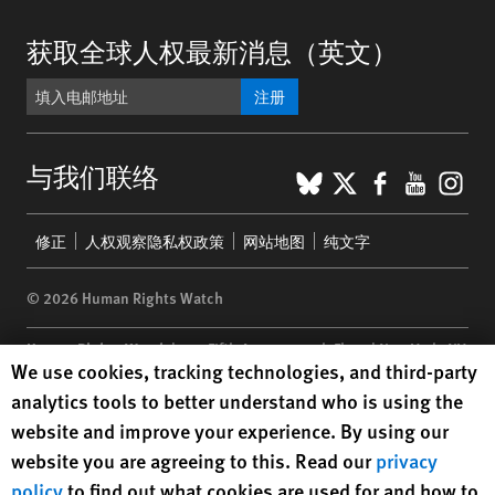
获取全球人权最新消息（英文）
注册
BlueSky
X
Faceboo
YouTu
Ins
与我们联络
Footer
修正
人权观察隐私权政策
网站地图
纯文字
menu
© 2026 Human Rights Watch
Human Rights Watch
| 350 Fifth Avenue, 34th Floor | New York,
NY
Human Rights Watch cookie preferences
We use cookies, tracking technologies, and third-party
10118-3299
USA
|
t
1.212.290.4700
analytics tools to better understand who is using the
Human Rights Watch
is a 501(C)(3) nonprofit registered in the US
website and improve your experience. By using our
under EIN: 13-2875808
website you are agreeing to this. Read our
privacy
policy
to find out what cookies are used for and how to