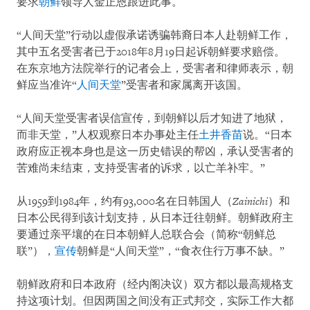
要求
朝鲜
领导人金正恩跟进此事。
“人间天堂”行动以虚假承诺诱骗韩裔日本人赴朝鲜工作，
其中五名受害者已于2018年8月19日起诉朝鲜要求赔偿。
在东京地方法院举行的记者会上，受害者和律师表示，朝
鲜应当准许“
人间天堂
”受害者和家属离开该国。
“人间天堂受害者误信宣传，到朝鲜以后才知进了地狱，
而非天堂，”人权观察日本办事处主任
土井香苗
说。“日本
政府应正视本身也是这一历史错误的帮凶，承认受害者的
苦难尚未结束，支持受害者的诉求，以亡羊补牢。”
从1959到1984年，约有93,000名在日韩国人（
Zainichi
）和
日本公民得到该计划支持，从日本迁往朝鲜。朝鲜政府主
要通过亲平壤的在日本朝鲜人总联合会（简称“朝鲜总
联”），
宣传
朝鲜是“人间天堂”，“食衣住行万事不缺。”
朝鲜政府和日本政府（经内阁决议）双方都以最高规格支
持这项计划。但因两国之间没有正式邦交，实际工作大都