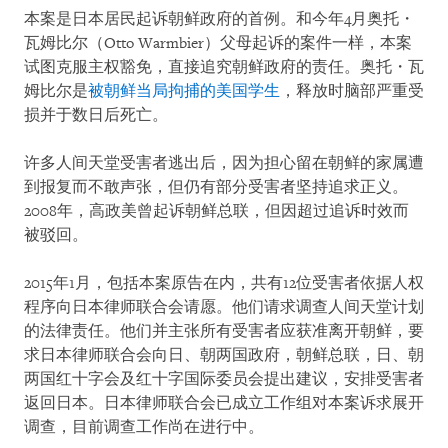
本案是日本居民起诉朝鲜政府的首例。和今年4月奥托・
瓦姆比尔（Otto Warmbier）父母起诉的案件一样，本案
试图克服主权豁免，直接追究朝鲜政府的责任。奥托・瓦
姆比尔是
被朝鲜当局拘捕的美国学生
，释放时脑部严重受
损并于数日后死亡。
许多人间天堂受害者逃出后，因为担心留在朝鲜的家属遭
到报复而不敢声张，但仍有部分受害者坚持追求正义。
2008年，高政美曾起诉朝鲜总联，但因超过追诉时效而
被驳回。
2015年1月，包括本案原告在内，共有12位受害者依据人权
程序向日本律师联合会请愿。他们请求调查人间天堂计划
的法律责任。他们并主张所有受害者应获准离开朝鲜，要
求日本律师联合会向日、朝两国政府，朝鲜总联，日、朝
两国红十字会及红十字国际委员会提出建议，安排受害者
返回日本。日本律师联合会已成立工作组对本案诉求展开
调查，目前调查工作尚在进行中。