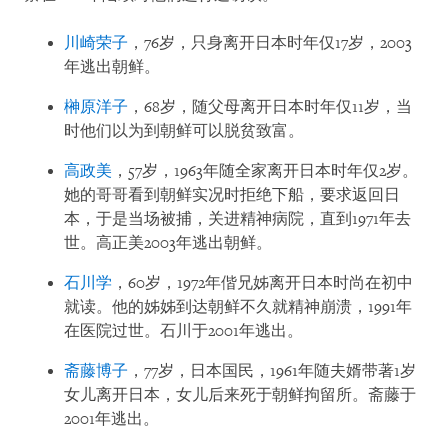
川崎荣子
，76岁，只身离开日本时年仅17岁，2003
年逃出朝鲜。
榊原洋子
，68岁，随父母离开日本时年仅11岁，当
时他们以为到朝鲜可以脱贫致富。
高政美
，57岁，1963年随全家离开日本时年仅2岁。
她的哥哥看到朝鲜实况时拒绝下船，要求返回日
本，于是当场被捕，关进精神病院，直到1971年去
世。高正美2003年逃出朝鲜。
石川学
，60岁，1972年偕兄姊离开日本时尚在初中
就读。他的姊姊到达朝鲜不久就精神崩溃，1991年
在医院过世。石川于2001年逃出。
斋藤博子
，77岁，日本国民，1961年随夫婿带著1岁
女儿离开日本，女儿后来死于朝鲜拘留所。斋藤于
2001年逃出。