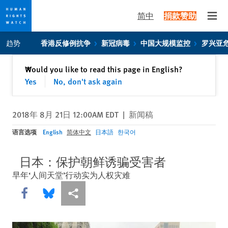
简中
捐款赞助
Open
Skip
Skip
趋势
香港反修例抗争
新冠病毒
中国大规模监控
罗兴亚
to
to
cookie
main
关闭
Would you like to read this page in English?
✕
privacy
content
Yes
No, don't ask again
notice
2018年 8月 21日 12:00AM EDT
|
新闻稿
语言选项
English
简体中文
日本語
한국어
日本：保护朝鲜诱骗受害者
早年‘人间天堂’行动实为人权灾难
Share this via Facebook
Share this via Bluesky
More sharing options