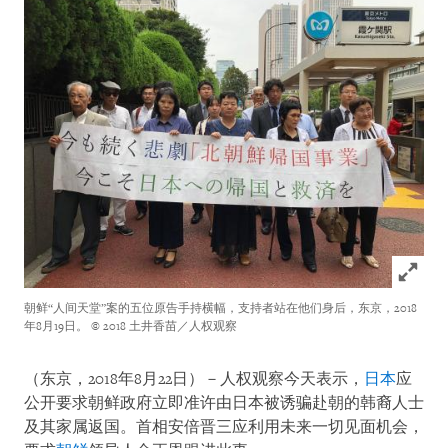
Click to
朝鲜“人间天堂”案的五位原告手持横幅，支持者站在他们身后，东京，2018
年8月19日。
© 2018 土井香苗／人权观察
（东京，2018年8月22日）－人权观察今天表示，
日本
应
公开要求朝鲜政府立即准许由日本被诱骗赴朝的韩裔人士
及其家属返国。首相安倍晋三应利用未来一切见面机会，