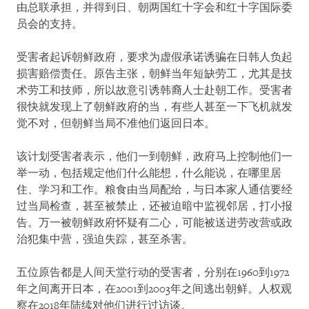
由总联承担，并得到日、朝两国红十字会和红十字国际委
员会的支持。
受害者起诉朝鲜政府，要求为虚假承诺诱骗在日韩人负起
损害赔偿责任。原告主张，朝鲜当年短缺劳工，尤其是技
术劳工和技师，所以故意引诱韩裔人士赴朝工作。受害者
很快就发现上了朝鲜政府的当，有些人甚至一下飞机就发
觉不对，但朝鲜当局不准他们返回日本。
该计划受害者表示，他们一到朝鲜，政府马上控制他们一
举一动，包括规定他们什么能想，什么能说，在哪里居
住、学习和工作。粮食由当局配给，与日本家人通信要经
过当局检查，甚至被禁止，还被迫暗中监视邻居，打小报
告。万一被朝鲜政府怀疑有二心，可能被送进劳改营或政
治犯集中营，强迫失踪，甚至杀害。
五位原告都是人间天堂行动的受害者，分别在1960到1972
年之间离开日本，在2001到2003年之间逃出朝鲜。人权观
察在2018年陆续对他们进行过访谈。