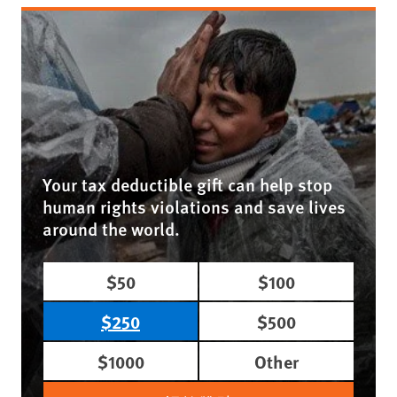
Your tax deductible gift can help stop
human rights violations and save lives
around the world.
$50
$100
$250
$500
$1000
Other