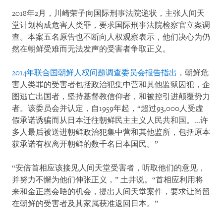
2018年2月，川崎荣子向国际刑事法院递状，主张人间天
堂计划构成危害人类罪，要求国际刑事法院检察官立案调
查。本案五名原告也不断向人权观察表示，他们决心为仍
然在朝鲜受难而无法发声的受害者争取正义。
2014年联合国朝鲜人权问题调查委员会报告指出
，朝鲜危
害人类罪的受害者包括政治犯集中营和其他监狱囚犯，企
图逃亡出国者，坚持基督教信仰者，和被控引进颠覆势力
者。该委员会并认定，自1959年起，“超过93,000人受虚
假承诺诱骗而从日本迁往朝鲜民主主义人民共和国。...许
多人最后被送进朝鲜政治犯集中营和其他监所，包括原本
获承诺有权离开朝鲜的数千名日本国民。”
“安倍首相应该接见人间天堂受害者，听取他们的意见，
并努力不懈为他们伸张正义，” 土井说。“首相应利用将
来和金正恩会晤的机会，提出人间天堂案件，要求让尚留
在朝鲜的受害者及其家属获准返回日本。”