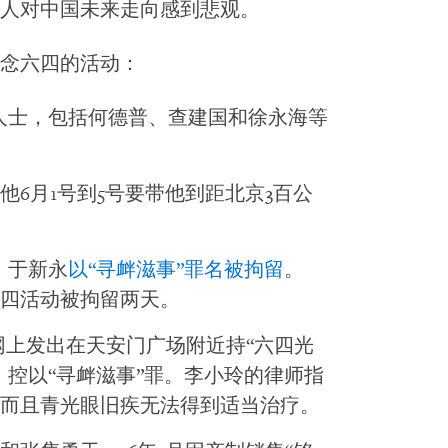
人对中国未来走向感到悲观。
念六四的活动：
人士，包括何德普、查建国和徐永海等
他6月1号到5号要带他到距北京3百公
、于新永
以“寻衅滋事”罪名被拘留
。
四活动被拘留两天。
网上发出在天安门广场附近持“六四光
，控以“寻衅滋事”罪。李小玲的律师指
而且青光眼旧疾无法得到适当治疗。