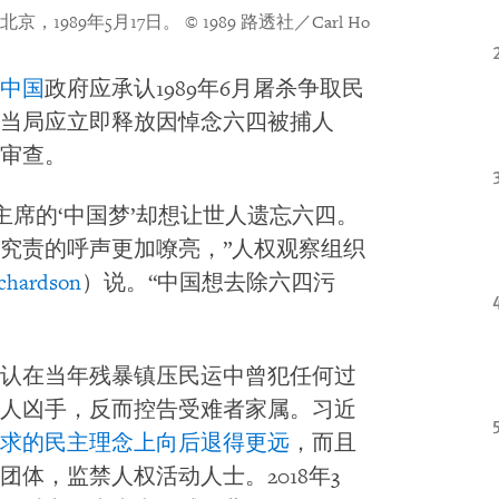
，1989年5月17日。
© 1989 路透社／Carl Ho
中国
政府应承认1989年6月屠杀争取民
当局应立即释放因悼念六四被捕人
审查。
主席的‘中国梦’却想让世人遗忘六四。
究责的呼声更加嘹亮，”人权观察组织
ichardson
）说。“中国想去除六四污
认在当年残暴镇压民运中曾犯任何过
人凶手，反而控告受难者家属。习近
求的民主理念上向后退得更远
，而且
体，监禁人权活动人士。2018年3