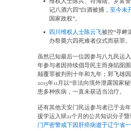
维权人士陈兵、符海陆、罗富誉和
记八酒六四”白酒被捕，
至今未
国家政权”。
四川维权人士陈云飞
被控“寻衅
办祭奠六四死难者仪式而获罪。
虽然已知最后一位因参与八九民运入狱
年参与者因持续倡导民主而身陷囹圄
颠覆罪被判刑十年和九年；郭飞雄因
2015年11月以“非法向境外泄露国家
患多种疾病，一直未获适当治疗。
还有其他天安门民运参与者已于去年过
援学运入狱21个月的公共知识分子
门严密警戒下因肝癌病逝于辽宁省一