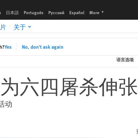
languages
h
日本語
Português
Русский
Español
More
片
关于
sh?
Yes
No, don't ask again
语言选项
为六四屠杀伸张
活动