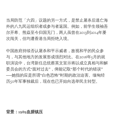
当局防范「六四」议题的另一方式，是禁止屠杀后逃亡海
外的八九民运组织者或参与者返国。例如，前学生领袖吾
尔开希、熊焱至今归国无门，两人虽曾在2013到2014年屡
次闯关，但均遭香港当局拒绝入境。
中国政府持续否认屠杀和平示威者，敌视和平的民众参
与，与其他地方的发展形成强烈对比。在2016年5月的就
职演说中，台湾新任总统蔡英文宣示将以成立真相与和解
委员会的方式“面对过去”，俾能记取“那个时代的错误”
──她指的应是所谓“白色恐怖”时期的政治迫害。缅甸经
历50年军事独裁后，现在也已开始向选举民主转型。
背景：1989血腥镇压