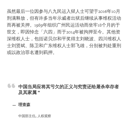
虽然最后一位因参与八九民运入狱人士可望于2016年10月
刑满释放，但有许多当年示威者出狱后继续从事维权活动
而再被关押。1989年组织广州民运活动而坐牢18个月的于
世文，即因悼念「六四」而于2014年被拘押至今。其他资
深维权人士，包括诺贝尔和平奖得主刘晓波、四川维权人
士刘贤斌、陈卫和广东维权人士郭飞雄，分别被判处重刑
或以政治罪名遭到羁押。
中国当局应将其亏欠的正义与究责还给屠杀幸存者
及其家属
理查森
中国部主任, 人权观察