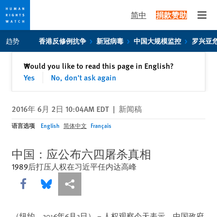
简中
捐款赞助
Open
Skip
Skip
趋势
香港反修例抗争
新冠病毒
中国大规模监控
罗兴亚
to
to
cookie
main
关闭
Would you like to read this page in English?
✕
privacy
content
Yes
No, don't ask again
notice
2016年 6月 2日 10:04AM EDT
|
新闻稿
语言选项
English
简体中文
Français
中国：应公布六四屠杀真相
1989后打压人权在习近平任内达高峰
Share this via Facebook
Share this via Bluesky
More sharing options
（纽约，2016年6月2日）－人权观察今天表示，中国政府