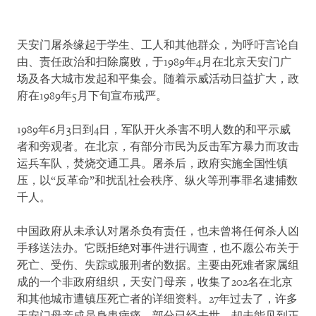
天安门屠杀缘起于学生、工人和其他群众，为呼吁言论自
由、责任政治和扫除腐败，于1989年4月在北京天安门广
场及各大城市发起和平集会。随着示威活动日益扩大，政
府在1989年5月下旬宣布戒严。
1989年6月3日到4日，军队开火杀害不明人数的和平示威
者和旁观者。在北京，有部分市民为反击军方暴力而攻击
运兵车队，焚烧交通工具。屠杀后，政府实施全国性镇
压，以“反革命”和扰乱社会秩序、纵火等刑事罪名逮捕数
千人。
中国政府从未承认对屠杀负有责任，也未曾将任何杀人凶
手移送法办。它既拒绝对事件进行调查，也不愿公布关于
死亡、受伤、失踪或服刑者的数据。主要由死难者家属组
成的一个非政府组织，天安门母亲，收集了202名在北京
和其他城市遭镇压死亡者的详细资料。27年过去了，许多