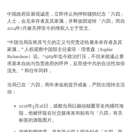
中国政府应展现诚意，立即停止拘押和骚扰纪念「六四」
人士，会见幸存者及其家属，并释放因追悼「六四」而自
2014年7月被关押至今的维权人士于世文。
“中国当局应将其亏欠的正义与究责还给屠杀幸存者及其
家属，” 人权观察中国部主任索菲・理查森（Sophie
Richardson）说。“1989年迄今政治打压，不但未能遏止要
求基本自由与负责政府的呼声，反而使中共的合法性加倍
流失。” 和往年同样，
当局已在「六四」周年来临前提升戒备，严防出现悼念活
动：
2016年5月28日，成都当局以煽动颠覆罪名拘捕符海
陆，他被怀疑在社交媒体发布贴有与「六四」有关
标签的酒瓶图片。