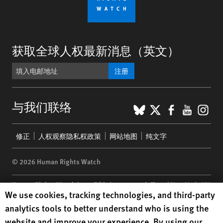
获取全球人权最新消息（英文）
注册
BlueSky
X
Faceboo
YouTu
Ins
与我们联络
Footer
修正
人权观察隐私权政策
网站地图
纯文字
menu
© 2026 Human Rights Watch
Human Rights Watch
| 350 Fifth Avenue, 34th Floor | New York,
NY
Human Rights Watch cookie preferences
We use cookies, tracking technologies, and third-party
10118-3299
USA
|
t
1.212.290.4700
analytics tools to better understand who is using the
Human Rights Watch
is a 501(C)(3) nonprofit registered in the US
website and improve your experience. By using our