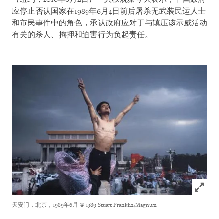
应停止否认国家在1989年6月4日前后屠杀无武装民运人士
和市民事件中的角色，承认政府应对于与镇压该示威活动
有关的杀人、拘押和迫害行为负起责任。
Click to
天安门，北京，1989年6月
© 1989 Stuart Franklin/Magnum