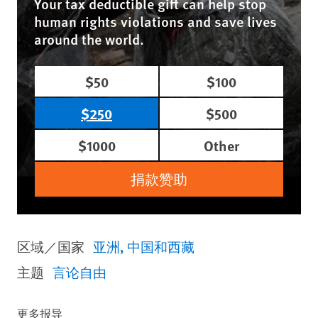
Your tax deductible gift can help stop
human rights violations and save lives
around the world.
$50
$100
$250
$500
$1000
Other
捐款赞助
区域／国家
亚洲
中国和西藏
主题
言论自由
更多报导