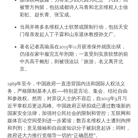
据维权网披露，另有至少四人因为纪念「六四」而
被警方拘留，包括成都诗人马青和北京维权人士徐
彩虹、赵长青、张宝成。
当局并将多名维权人士软禁或限制行动，包括天安
门母亲发起人丁子霖和山东退休教授孙文广。
著名记者高瑜虽在2015年11月获准保外就医出狱，
仍须在家中服完五年刑期；一直受到实质软禁的前
中共高干鲍彤，则被强迫以「旅游」名义离开北
京。
1989年至今，中国政府一直违背国内法和国际人权法义
务，严格限制基本人权──特别是言论、集会、结社自由
和参政权。然而，对异议人士的不容忍，自2013年3月习
近平掌权后更达高峰。中国政府正研拟或已通过数项新的
国家安全法律，加强对公民社会的限制和管控；互联网和
媒体言论空间受到进一步紧缩；数百名维权人士遭到拘押
和判刑；意见领袖和自由派知识分子被刻意起诉；同时，
政府还大力推行党领导一切的“正确思想”。