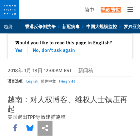
简中
捐款赞助
Open
Skip
Skip
趋势
香港反修例抗争
新冠病毒
中国大规模监控
罗兴亚
to
to
cookie
main
关闭
Would you like to read this page in English?
✕
privacy
content
Yes
No, don't ask again
notice
2018年 1月 18日 12:00AM EST
|
新闻稿
语言选项
English
简体中文
Tiếng Việt
越南：对人权博客、维权人士镇压再
起
美国退出TPP导致逮捕遽增
Share this via Facebook
Share this via Bluesky
More sharing options