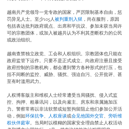
越南共产党领导一党专政的国家，严厉限制基本自由，惩
罚异见人士。至少105人
被判重刑入狱
，尚在服刑，原因
包括表达批判政府观点、出席和平抗议、参加未获当局许
可的宗教团体，或加入被越共认为不利其垄断权力的公民
或政治组织。
越南查禁独立政党、工会和人权组织。宗教团体也只能在
政府监管下运作。只要不是正式成立、向政府注册且接受
政府控制的宗教机构，都会遭到警方各种形式的打压，包
括不间断的监控、威胁、骚扰、强迫自污、公开批评、甚
至有时滥用武力。
人权博客版主和维权人士经常遭受当局骚扰、侵入式监
控、拘押、粗暴讯问，以及向雇主、房东和亲属施加压
力。警察常将以非法软禁或短暂拘留阻止他们参加公开活
动，例如
环保抗争
、
人权座谈
或
会见他国外交官
、
旁听维
权伙伴庭审
。当局时以模糊的国家安全理由禁止人权活动