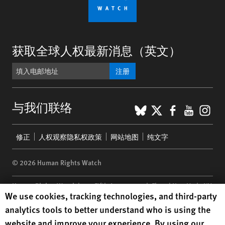
获取全球人权最新消息（英文）
注册
BlueSky
X
Faceboo
YouTu
Ins
与我们联络
Footer
修正
人权观察隐私权政策
网站地图
纯文字
menu
© 2026 Human Rights Watch
Human Rights Watch
| 350 Fifth Avenue, 34th Floor | New York,
NY
Human Rights Watch cookie preferences
We use cookies, tracking technologies, and third-party
10118-3299
USA
|
t
1.212.290.4700
analytics tools to better understand who is using the
Human Rights Watch
is a 501(C)(3) nonprofit registered in the US
website and improve your experience. By using our
under EIN: 13-2875808