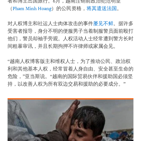
者和博主出国旅行。6月，越南注销前政治犯范明皇
（
Pham Minh Hoang
）的公民资格，
将其遣送法国
。
对人权博主和社运人士肉体攻击的事件
屡见不鲜
。据许多
受害者报导，身分不明的便服男子当着制服警员面前殴打
他们，警员却袖手旁观。人权活动人士经常遭到警方长时
间粗暴审讯，并且长期拘押不许律师或家属会见。
“越南人权博客版主和维权人士，为了推动公民、政治权
利和其他基本人权，经常冒着人身自由、安全甚至生命的
危险，”亚当斯说。“越南的国际贸易伙伴和援助国必须坚
持，以改善人权为所有双边交易和援助的必要成分。”