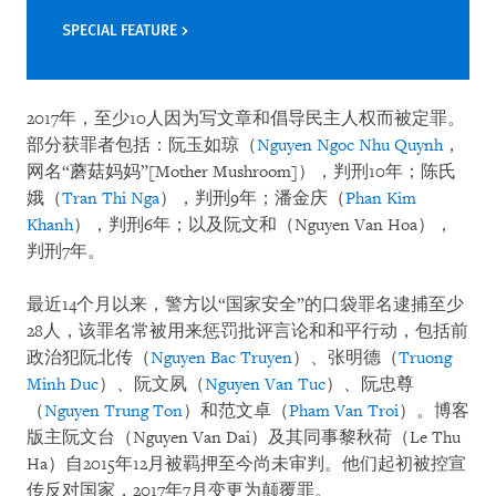
SPECIAL FEATURE
2017年，至少10人因为写文章和倡导民主人权而被定罪。
部分获罪者包括：阮玉如琼（
Nguyen Ngoc Nhu Quynh
，
网名“蘑菇妈妈”[Mother Mushroom]），判刑10年；陈氏
娥（
Tran Thi Nga
），判刑9年；潘金庆（
Phan Kim
Khanh
），判刑6年；以及阮文和（Nguyen Van Hoa），
判刑7年。
最近14个月以来，警方以“国家安全”的口袋罪名逮捕至少
28人，该罪名常被用来惩罚批评言论和和平行动，包括前
政治犯阮北传（
Nguyen Bac Truyen
）、张明德（
Truong
Minh Duc
）、阮文夙（
Nguyen Van Tuc
）、阮忠尊
（
Nguyen Trung Ton
）和范文卓（
Pham Van Troi
）。博客
版主阮文台（Nguyen Van Dai）及其同事黎秋荷（Le Thu
Ha）自2015年12月被羁押至今尚未审判。他们起初被控宣
传反对国家，2017年7月变更为颠覆罪。