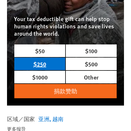
Your tax deductible gift can help stop
human rights violations and save lives
around the world.
$50
$100
$250
$500
$1000
Other
捐款赞助
区域／国家
亚洲
越南
更多报导