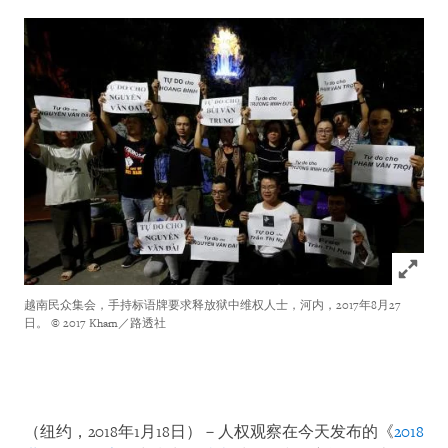
Click to
越南民众集会，手持标语牌要求释放狱中维权人士，河内，2017年8月27
日。
© 2017 Kham／路透社
（纽约，2018年1月18日）－人权观察在今天发布的《
2018