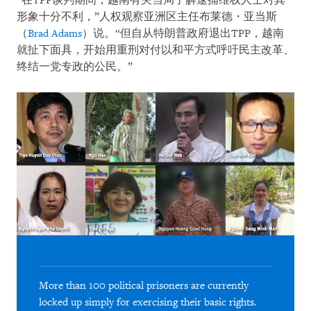
“在TPP谈判期间，越南有关当局了解逮捕维权人士对其
形象十分不利，”人权观察亚洲区主任布莱德・亚当斯
（
Brad Adams
）说。“但自从特朗普政府退出TPP，越南
就扯下面具，开始用重刑对付以和平方式呼吁民主改革、
终结一党专政的公民。”
More than 100 political prisoners are currently
locked up simply for exercising their basic rights.