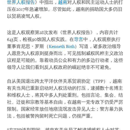
世界人权报告
》中指出，
越南
对人权和民主运动人士的打
压在2017年急遽增加。尽管如此，越南的捐助国大多仍旧
以贸易凌驾人权。
这是人权观察第28次发布《世界人权报告》，内容共计
643页，检视90馀国人权实践。在
导言
中，人权观察执行
董事肯尼思・罗斯（
Kenneth Roth
）写道，诸多政治领导
人愿意为人权原则挺身而出，可见抵制威权民粹主义政治
议程是可能的。靠着动员公众和有力的多边行动者，这些
领导人让我们看到反人权政府的崛起绝非不可避免。
自从美国退出跨太平洋伙伴关系贸易协定（TPP），越南
有关当局已重新启动对人权活动的打压，逮捕数十名博主
和维权人士，将其中多人判处重刑。包括言论、集会、结
社、迁徙和宗教等基本自由，在越南一党专政下仍受严厉
限制。国家经常放任地痞流氓攻击异见人士；警方暴力执
法，包括被警拘留时死亡问题，仍很严重。