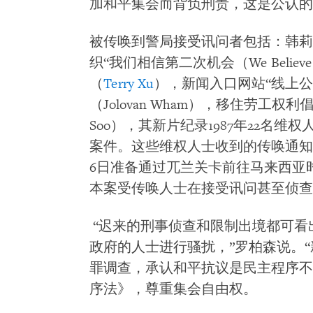
加和平集会而背负刑责，这是公认的
被传唤到警局接受讯问者包括：韩莉颖（K
织“我们相信第二次机会（We Believe i
（
Terry Xu
），新闻入口网站“线上
（Jolovan Wham），移住劳工权
Soo），其新片纪录1987年22名
案件。这些维权人士收到的传唤通知
6日准备通过兀兰关卡前往马来西亚
本案受传唤人士在接受讯问甚至侦查
“迟来的刑事侦查和限制出境都可看
政府的人士进行骚扰，”罗柏森说。
罪调查，承认和平抗议是民主程序不
序法》，尊重集会自由权。