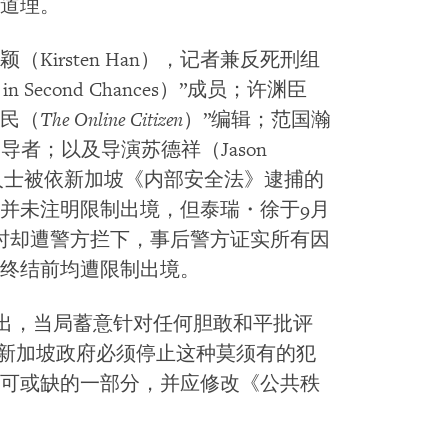
道理。
irsten Han），记者兼反死刑组
n Second Chances）”成员；许渊臣
公民（
The Online Citizen
）”编辑；范国瀚
利倡导者；以及导演苏德祥（Jason
维权人士被依新加坡《内部安全法》逮捕的
并未注明限制出境，但泰瑞・徐于9月
时却遭警方拦下，事后警方证实所有因
终结前均遭限制出境。
出，当局蓄意针对任何胆敢和平批评
“新加坡政府必须停止这种莫须有的犯
可或缺的一部分，并应修改《公共秩