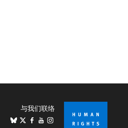
与我们联络
BlueSky
X
Facebook
YouTube
Instagram