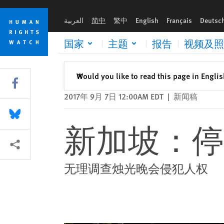
Skip
Skip
新加坡：停止骚扰和平维权人士
to
to
العربية
简中
繁中
English
Français
Deutsc
cookie
main
privacy
content
国家
主题
报告
视频及照
notice
关闭
Would you like to read this page in Engli
✕
Share this via Facebook
2017年 9月 7日 12:00AM EDT
|
新闻稿
Share this via Bluesky
新加坡：停
More sharing options
无理调查烛光晚会侵犯人权