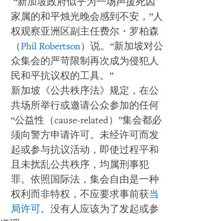
“新加坡政府似乎为一场声援死囚
家属的和平烛光晚会感到不安，”人
权观察亚洲区副主任费尔・罗柏森
（
Phil Robertson
）说。“新加坡对公
众集会的严苛限制再次成为侵犯人
民和平抗议权的工具。”
新加坡《公共秩序法》规定，在公
共场所举行或邀请公众参加的任何
“公益性（cause-related）”集会都必
须向警方申请许可。未经许可而发
起或参与抗议活动，即使过程平和
且未扰乱公共秩序，均属刑事犯
罪。依照国际法，集会自由是一种
权利而非特权，不应要求事前获
当
局许可
。没有人应该为了发起或参