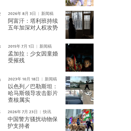
2026年 8月 3日
新闻稿
阿富汗：塔利班持续
五年加深对人权攻势
2015年 7月 1日
新闻稿
孟加拉：少女因童婚
受摧残
2023年 10月 18日
新闻稿
以色列／巴勒斯坦：
哈马斯领导攻击影片
查核属实
2026年 7月 23日
快讯
中国警方骚扰动物保
护支持者