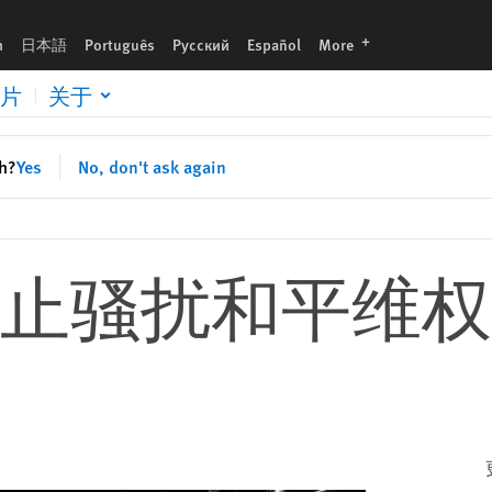
languages
h
日本語
Português
Русский
Español
More
片
关于
sh?
Yes
No, don't ask again
止骚扰和平维权