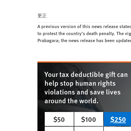
更正
A previous version of this news release state
to protest the country's death penalty. The vig
Prabagara; the news release has been updated 
Your tax deductible gift can
help stop human rights
violations and save lives
around the world.
$50
$100
$250