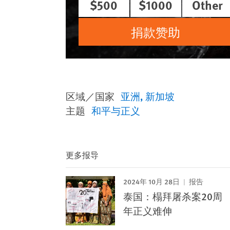
$500
$1000
Other
捐款赞助
区域／国家
亚洲
新加坡
主题
和平与正义
更多报导
2024年 10月 28日
报告
泰国：榻拜屠杀案20周
年正义难伸