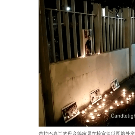
普拉巴嘉兰的母亲等家属在樟宜监狱围墙外举行