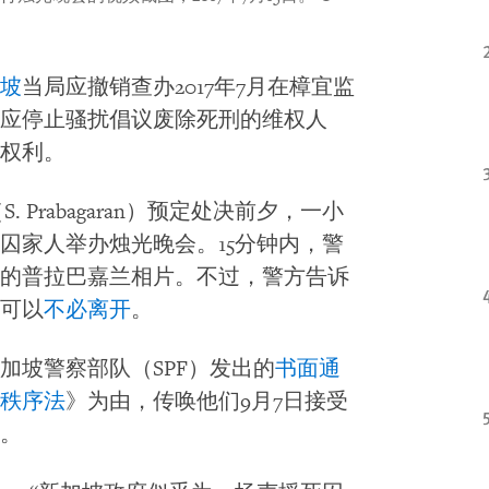
坡
当局应撤销查办2017年7月在樟宜监
应停止骚扰倡议废除死刑的维权人
权利。
 Prabagaran）预定处决前夕，一小
囚家人举办烛光晚会。15分钟内，警
的普拉巴嘉兰相片。不过，警方告诉
可以
不必离开
。
加坡警察部队（SPF）发出的
书面通
秩序法
》为由，传唤他们9月7日接受
。