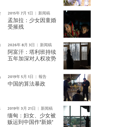
2015年 7月 1日
新闻稿
孟加拉：少女因童婚
Image
受摧残
2026年 8月 3日
新闻稿
阿富汗：塔利班持续
五年加深对人权攻势
2019年 5月 1日
報告
中国的算法暴政
2019年 3月 21日
新闻稿
缅甸：妇女、少女被
贩运到中国作‘新娘’