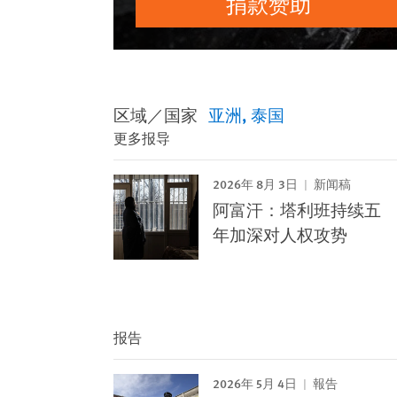
捐款赞助
区域／国家
亚洲
泰国
更多报导
2026年 8月 3日
新闻稿
阿富汗：塔利班持续五
年加深对人权攻势
报告
2026年 5月 4日
報告