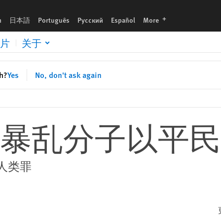
languages
h
日本語
Português
Русский
Español
More
片
关于
sh?
Yes
No, don't ask again
暴乱分子以平民
人类罪