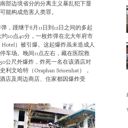
南部边境省分的分离主义暴乱犯下显
可能构成危害人类罪。
炸弹，踵继于8月11日到12日之间的多起
大约10点40分，一枚炸弹在北大年府市
ew Hotel）被引爆。这起爆炸虽未造成人
停车场。晚间11点左右，藏在医院救
50公尺外爆炸，炸死一名在该酒店对
特（Oraphan Sriuenhat），
该酒店及周边商店、住家都因爆炸受