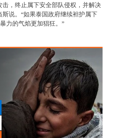
攻击，终止属下安全部队侵权，并解决
当斯说。“如果泰国政府继续袒护属下
暴力的气焰更加猖狂。”