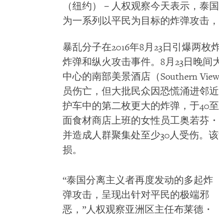
（纽约）－人权观察今天表示，泰国
为一系列以平民为目标的炸弹攻击，
暴乱分子在2016年8月23日引爆两枚
炸弹和纵火攻击事件。8月23日晚间
中心的南部美景酒店（Southern Vi
员伤亡，但大批民众因恐慌涌进邻近
护车中的第二枚更大的炸弹，于40至
面食材商店上班的女性员工奥若芬・史利文哈
并造成人群聚集处至少30人受伤。
损。
“泰国分离主义者再度发动的多起炸
弹攻击，呈现出针对平民的极端邪
恶，”人权观察亚洲区主任布莱德・