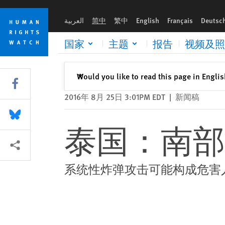
Skip
Skip
泰国：南部暴乱分子以平民为目标
to
to
العربية
简中
繁中
English
Français
Deutsc
cookie
main
privacy
content
国家
主题
报告
视频及照
notice
关闭
Would you like to read this page in Engli
✕
Share this via Facebook
2016年 8月 25日 3:01PM EDT
|
新闻稿
Share this via Bluesky
泰国：南部
More sharing options
系统性炸弹攻击可能构成危害