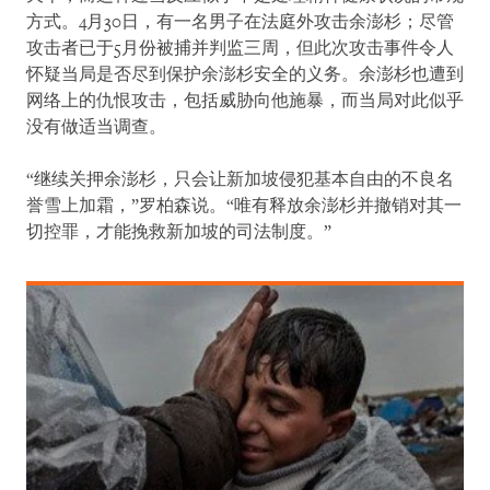
方式。4月30日，有一名男子在法庭外攻击余澎杉；尽管
攻击者已于5月份被捕并判监三周，但此次攻击事件令人
怀疑当局是否尽到保护余澎杉安全的义务。余澎杉也遭到
网络上的仇恨攻击，包括威胁向他施暴，而当局对此似乎
没有做适当调查。
“继续关押余澎杉，只会让新加坡侵犯基本自由的不良名
誉雪上加霜，”罗柏森说。“唯有释放余澎杉并撤销对其一
切控罪，才能挽救新加坡的司法制度。”