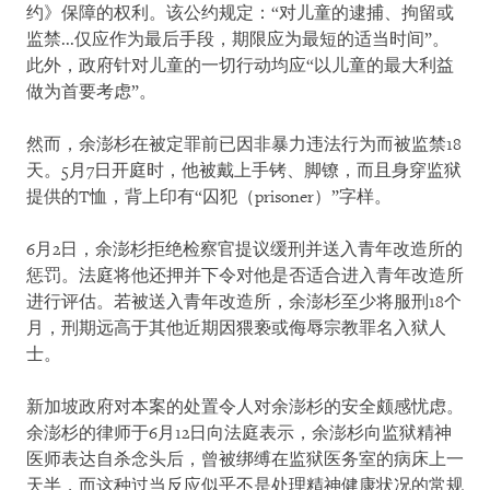
约》保障的权利。该公约规定：“对儿童的逮捕、拘留或
监禁...仅应作为最后手段，期限应为最短的适当时间”。
此外，政府针对儿童的一切行动均应“以儿童的最大利益
做为首要考虑”。
然而，余澎杉在被定罪前已因非暴力违法行为而被监禁18
天。5月7日开庭时，他被戴上手铐、脚镣，而且身穿监狱
提供的T恤，背上印有“囚犯（prisoner）”字样。
6月2日，余澎杉拒绝检察官提议缓刑并送入青年改造所的
惩罚。法庭将他还押并下令对他是否适合进入青年改造所
进行评估。若被送入青年改造所，余澎杉至少将服刑18个
月，刑期远高于其他近期因猥亵或侮辱宗教罪名入狱人
士。
新加坡政府对本案的处置令人对余澎杉的安全颇感忧虑。
余澎杉的律师于6月12日向法庭表示，余澎杉向监狱精神
医师表达自杀念头后，曾被绑缚在监狱医务室的病床上一
天半，而这种过当反应似乎不是处理精神健康状况的常规