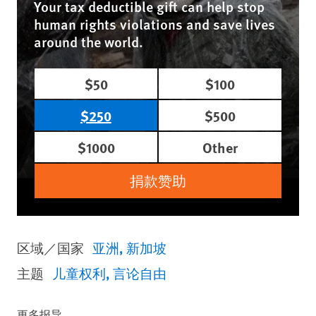
Your tax deductible gift can help stop
human rights violations and save lives
around the world.
$50
$100
$250
$500
$1000
Other
捐款赞助
区域／国家
亚洲
新加坡
主题
儿童权利
言论自由
更多报导