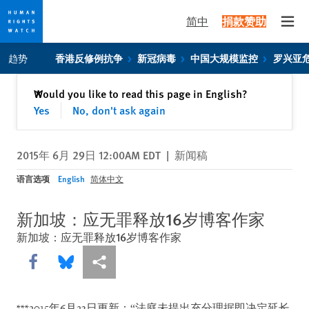
简中
捐款赞助
Open
Skip
Skip
趋势
香港反修例抗争
新冠病毒
中国大规模监控
罗兴亚
to
to
cookie
main
关闭
Would you like to read this page in English?
✕
privacy
content
Yes
No, don't ask again
notice
2015年 6月 29日 12:00AM EDT
|
新闻稿
语言选项
English
简体中文
新加坡：应无罪释放16岁博客作家
新加坡：应无罪释放16岁博客作家
Share this via Facebook
Share this via Bluesky
More sharing options
***2015年6月23日更新：“法庭未提出充分理据即决定延长