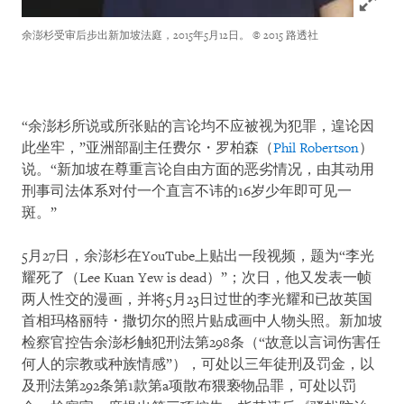
余澎杉受审后步出新加坡法庭，2015年5月12日。
© 2015 路透社
“余澎杉所说或所张贴的言论均不应被视为犯罪，遑论因
此坐牢，”亚洲部副主任费尔・罗柏森（
Phil Robertson
）
说。“新加坡在尊重言论自由方面的恶劣情况，由其动用
刑事司法体系对付一个直言不讳的16岁少年即可见一
斑。”
5月27日，余澎杉在YouTube上贴出一段视频，题为“李光
耀死了（Lee Kuan Yew is dead）”；次日，他又发表一帧
两人性交的漫画，并将5月23日过世的李光耀和已故英国
首相玛格丽特・撒切尔的照片贴成画中人物头照。新加坡
检察官控告余澎杉触犯刑法第298条（“故意以言词伤害任
何人的宗教或种族情感”），可处以三年徒刑及罚金，以
及刑法第292条第1款第a项散布猥亵物品罪，可处以罚