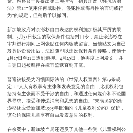
金。检察官一度提出第三项控告，指其违反《骚扰防治
法》禁止“使用任何威胁性、侵犯性或侮辱性的言词或行
为”的规定，但稍后予以撤回。
新加坡政府对余澎杉自由表达的权利施加极其严厉的限
制。5月31日裁定的取保条件包括封口令，禁止余澎杉在
审判进行期间上网张贴任何内容或留言。当他贴文为自己
筹募诉讼费用后，法庭随即以违反保释条件传唤，使他于
4月17日至21日遭到羁押。4月29日，他再度上网发文，并
自翌日起被羁押在樟宜监狱直到开庭。
普遍被接受为习惯国际法的《世界人权宣言》第19条规
定：“人人有权享有主张和发表意见的自由；此项权利包
括持有主张而不受干涉的自由，和通过任何媒介和不论国
界寻求、接受和传递消息和思想的自由。”未满18岁的余
澎杉还应受新加坡1995年批准的《儿童权利公约》保护，
该公约保障儿童享有自由发表意见的权利。
在余案中，新加坡当局还违反了其他一些受《儿童权利公