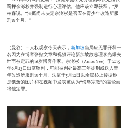
羁押余澎杉并强制进行心理评估。他应该立即获释，”罗
柏森说。“法庭尚未决定余澎杉是否应在青少年改造所服
刑18个月。”
（曼谷）－人权观察今天表示，
新加坡
当局应无罪开释一
名因为在博客张贴文章和视频评论新加坡故总理李光耀去
世而被定罪的16岁博客作家。余澎杉（Amos Yee）于2015
年6月23日出庭聆判，可能被判处最高三年徒刑或送入青
年改造所服刑18个月。法庭于5月12日以余澎杉上传据称
是猥亵的图片和在视频中发表被认为“侮辱宗教”的言论而
将他定罪。