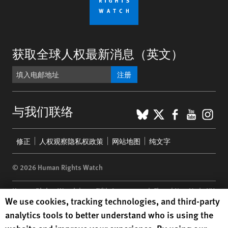
获取全球人权最新消息（英文）
注册
BlueSky
X
Faceboo
YouTu
Ins
与我们联络
Footer
修正
人权观察隐私权政策
网站地图
纯文字
menu
© 2026 Human Rights Watch
Human Rights Watch
| 350 Fifth Avenue, 34th Floor | New York,
NY
Human Rights Watch cookie preferences
We use cookies, tracking technologies, and third-party
10118-3299
USA
|
t
1.212.290.4700
analytics tools to better understand who is using the
Human Rights Watch
is a 501(C)(3) nonprofit registered in the US