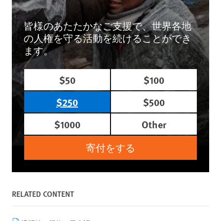
皆様のあたたかなご支援で、世界各地
の人権を守る活動を続けることができ
ます。
$50
$100
$250
$500
$1000
Other
寄付をする
RELATED CONTENT