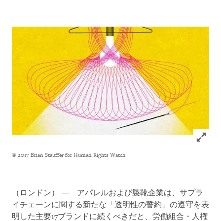
Click to
© 2017 Brian Stauffer for Human Rights Watch
（ロンドン） ― アパレルおよび製靴企業は、サプラ
イチェーンに関する新たな「透明性の誓約」の遵守を表
明した主要17ブランドに続くべきだと、労働組合・人権