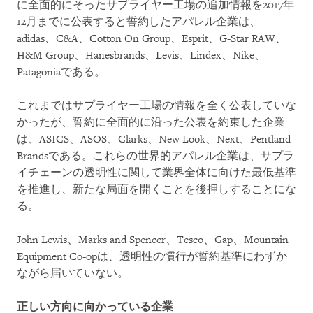
に全面的にそったサプライヤー工場の追加情報を2017年
12月までに公表すると誓約したアパレル企業は、
adidas、C&A、Cotton On Group、Esprit、G-Star RAW、
H&M Group、Hanesbrands、Levis、Lindex、Nike、
Patagoniaである。
これまではサプライヤー工場の情報を全く公表していな
かったが、誓約に全面的に沿った公表を約束した企業
は、ASICS、ASOS、Clarks、New Look、Next、Pentland
Brandsである。これらの世界的アパレル企業は、サプラ
イチェーンの透明性に関して業界全体に向けた最低基準
を推進し、新たな局面を開くことを後押しすることにな
る。
John Lewis、Marks and Spencer、Tesco、Gap、Mountain
Equipment Co-opは、透明性の慣行が誓約基準にわずか
ながら届いていない。
正しい方向に向かっている企業