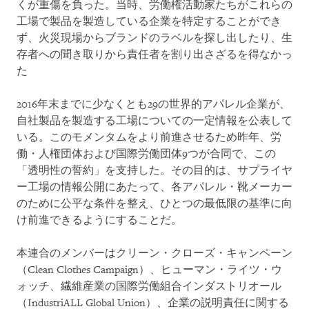
くが重傷を負った。当時、労働権活動家たちがこれらの
工場で製品を製造している企業を特定することができ
ず、火災現場からブランドのラベルを探し出したり、生
存者への聞き取りから責任者を割り出さざるを得なかっ
た
2016年末までに少なくとも29の世界的アパレル企業が、
自社製品を製造する工場についての一定情報を公表して
いる。このモメンタムをより前進させるため昨年、労
働・人権団体および国際労働団体9つが合同で、この
「透明性の誓約」を支持した。その目的は、サプライヤ
ー工場の情報公開にあたって、各アパレル・靴メーカー
のために公平な条件を整え、ひとつの最低限の基準に向
け前進できるようにすることだ。
本連合のメンバーはクリーン・クローズ・キャンペーン
（Clean Clothes Campaign）、ヒューマン・ライツ・ウ
ォッチ、繊維産業の国際労働組合インダストリオール
（IndustriALL Global Union）、企業の説明責任に関する