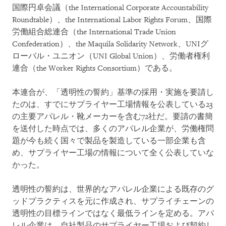
国際円卓会議（the International Corporate Accountability
Roundtable）、the International Labor Rights Forum、国際
労働組合総連合（the International Trade Union
Confederation）、the Maquila Solidarity Network、UNIグ
ローバル・ユニオン（UNI Global Union）、労働者権利
連合（the Worker Rights Consortium）である。
本連合が、「透明性の誓約」基準の採用・実施を要請し
たのは、すでにサプライヤー工場情報を公表している23
の主要アパレル・靴メーカーを含む72社だ。要請の書簡
を送付した時点では、多くのアパレル企業が、労働権問
題が今も続く国々で製品を製造している一部企業も含
め、サプライヤー工場の情報について全く公表していな
かった。
透明性の誓約は、世界的なアパレル企業による既存のグ
ッドプラクティスを元に作成され、サプライチェーンの
透明性の目標ラインではなく最低ラインを定める。アパ
レル企業は、自社製品のサプライヤー工場および契約し