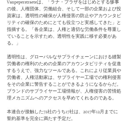
Vanpeperstraeteは、「ラナ・プラザをはじめとする惨事
の後、人権団体、労働組合、そして一部の企業および投
資家は、透明性の確保が人権侵害の防止やアカウンタビ
リティの確保のためにとても役立つと実感してきた」と
指摘する。「各企業は、人権と適切な労働条件を尊重し
ていることを示すため、透明性を実践に移す必要があ
る。」
透明性は、グローバルなサプライチェーンにおける縫製
労働者の権利のための企業のアカウンタビリティを促進
するうえで、強力なツールである。これにより従業員や
労働者、人権活動家は、サプライヤー工場での権利侵害
をその企業に警告することができるようになるからだ。
ブランドのサプライヤー工場情報が、人権侵害の苦情処
理メカニズムへのアクセスを早めてくれるのである。
本連合が接触した72社のうち17社は、2017年12月までに
誓約基準を完全に満たす予定だ。