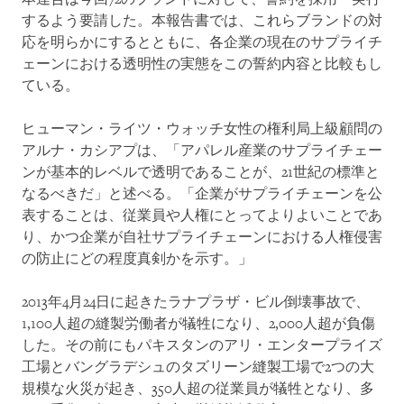
するよう要請した。本報告書では、これらブランドの対
応を明らかにするとともに、各企業の現在のサプライチ
ェーンにおける透明性の実態をこの誓約内容と比較もし
ている。
ヒューマン・ライツ・ウォッチ女性の権利局上級顧問の
アルナ・カシアプは、「アパレル産業のサプライチェー
ンが基本的レベルで透明であることが、21世紀の標準と
なるべきだ」と述べる。「企業がサプライチェーンを公
表することは、従業員や人権にとってよりよいことであ
り、かつ企業が自社サプライチェーンにおける人権侵害
の防止にどの程度真剣かを示す。」
2013年4月24日に起きたラナプラザ・ビル倒壊事故で、
1,100人超の縫製労働者が犠牲になり、2,000人超が負傷
した。その前にもパキスタンのアリ・エンタープライズ
工場とバングラデシュのタズリーン縫製工場で2つの大
規模な火災が起き、350人超の従業員が犠牲となり、多