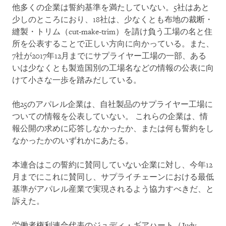
他多くの企業は誓約基準を満たしていない。5社はあと
少しのところにおり、18社は、少なくとも布地の裁断・
縫製・トリム（cut-make-trim）を請け負う工場の名と住
所を公表することで正しい方向に向かっている。また、
7社が2017年12月までにサプライヤー工場の一部、ある
いは少なくとも製造国別の工場名などの情報の公表に向
けて小さな一歩を踏みだしている。
他25のアパレル企業は、自社製品のサプライヤー工場に
ついての情報を公表していない。 これらの企業は、情
報公開の求めに応答しなかったか、または何も誓約をし
なかったかのいずれかにあたる。
本連合はこの誓約に賛同していない企業に対し、今年12
月までにこれに賛同し、サプライチェーンにおける最低
基準がアパレル産業で実現されるよう協力すべきだ、と
訴えた。
労働者権利連合代表のジュディ・ギアハート（Judy