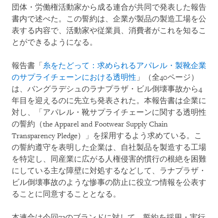
団体・労働権活動家から成る連合が共同で発表した報告
書内で述べた。この誓約は、企業が製品の製造工場を公
表する内容で、活動家や従業員、消費者がこれを知るこ
とができるようになる。
報告書「
糸をたどって：求められるアパレル・製靴企業
のサプライチェーンにおける透明性
」（全40ページ）
は、バングラデシュのラナプラザ・ビル倒壊事故から4
年目を迎えるのに先立ち発表された。本報告書は企業に
対し、「アパレル・靴サプライチェーンに関する透明性
の誓約（the Apparel and Footwear Supply Chain
Transparency Pledge）」を採用するよう求めている。こ
の誓約遵守を表明した企業は、自社製品を製造する工場
を特定し、同産業に広がる人権侵害的慣行の根絶を困難
にしている主な障壁に対処するなどして、ラナプラザ・
ビル倒壊事故のような惨事の防止に役立つ情報を公表す
ることに同意することとなる。
本連合は今回72のブランドに対して、誓約を採用・実行