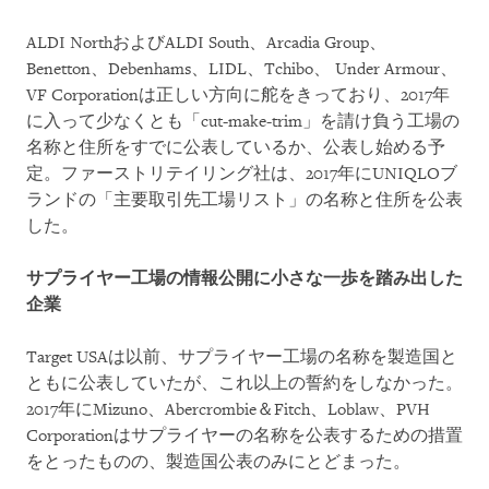
ALDI NorthおよびALDI South、Arcadia Group、
Benetton、Debenhams、LIDL、Tchibo、 Under Armour、
VF Corporationは正しい方向に舵をきっており、2017年
に入って少なくとも「cut-make-trim」を請け負う工場の
名称と住所をすでに公表しているか、公表し始める予
定。ファーストリテイリング社は、2017年にUNIQLOブ
ランドの「主要取引先工場リスト」の名称と住所を公表
した。
サプライヤー工場の情報公開に小さな一歩を踏み出した
企業
Target USAは以前、サプライヤー工場の名称を製造国と
ともに公表していたが、これ以上の誓約をしなかった。
2017年にMizuno、Abercrombie＆Fitch、Loblaw、PVH
Corporationはサプライヤーの名称を公表するための措置
をとったものの、製造国公表のみにとどまった。