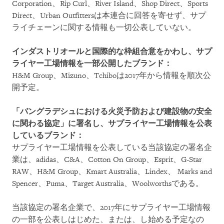
Corporation、Rip Curl、River Island、Shop Direct、Sports
Direct、Urban Outfittersは本連合に回答を寄せず、サプ
ライチェーンに関する情報も一切公表していない。
インダストリオールと国際的な枠組合意をかわし、サプ
ライヤー工場情報を一部公開したブランド：
H&M Group、Mizuno、Tchiboは2017年から情報を順次公
開予定。
「バングラデシュにおける火災予防および建設物の安全
に関わる協定」に署名し、サプライヤー工場情報を公表
しているブランド：
サプライヤー工場情報を公表している当該協定の署名企
業は、adidas、C&A、Cotton On Group、Esprit、G-Star
RAW、H&M Group、Kmart Australia、Lindex、 Marks and
Spencer、Puma、Target Australia、Woolworthsである。
当該協定の署名企業で、2017年にサプライヤー工場情報
の一部を公表しはじめた、または、し始める予定なの