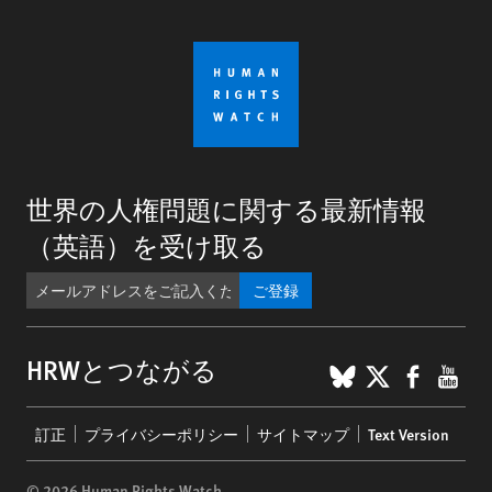
世界の人権問題に関する最新情報
（英語）を受け取る
ご登録
BlueSky
X
Faceb
You
HRWとつながる
Footer
訂正
プライバシーポリシー
サイトマップ
Text Version
menu
© 2026 Human Rights Watch