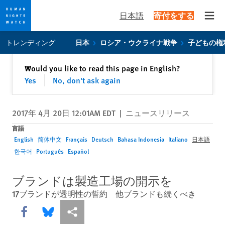
日本語
寄付をする
Open
Skip
Skip
トレンディング
日本
ロシア・ウクライナ戦争
子どもの権
to
to
cookie
main
閉じる
Would you like to read this page in English?
✕
privacy
content
Yes
No, don't ask again
notice
2017年 4月 20日 12:01AM EDT
|
ニュースリリース
言語
English
简体中文
Français
Deutsch
Bahasa Indonesia
Italiano
日本語
한국어
Português
Español
ブランドは製造工場の開示を
17ブランドが透明性の誓約 他ブランドも続くべき
Share this via Facebook
Share this via Bluesky
More sharing options