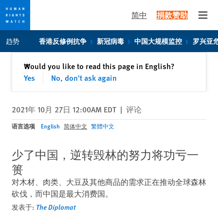
简中
捐款赞助
Open
Skip
Skip
趋势
香港反修例抗争
新冠病毒
中国大规模监控
罗兴亚
to
to
cookie
main
关闭
Would you like to read this page in English?
✕
privacy
content
Yes
No, don't ask again
notice
2021年 10月 27日 12:00AM EDT
|
评论
语言选项
English
简体中文
繁體中文
少了中国，逆转毁林的努力将功亏一
篑
对木材、肉类、大豆及其他商品的需求正在推动全球森林
砍伐，而中国是最大消费国。
发表于:
The Diplomat