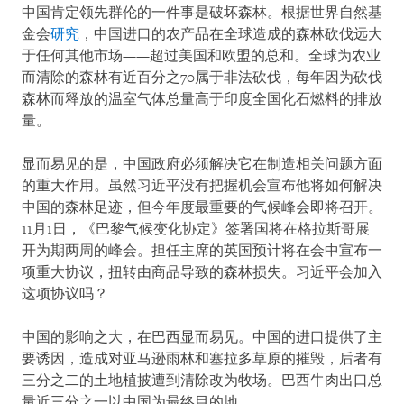
中国肯定领先群伦的一件事是破坏森林。根据世界自然基
金会
研究
，中国进口的农产品在全球造成的森林砍伐远大
于任何其他市场——超过美国和欧盟的总和。全球为农业
而清除的森林有近百分之70属于非法砍伐，每年因为砍伐
森林而释放的温室气体总量高于印度全国化石燃料的排放
量。
显而易见的是，中国政府必须解决它在制造相关问题方面
的重大作用。虽然习近平没有把握机会宣布他将如何解决
中国的森林足迹，但今年度最重要的气候峰会即将召开。
11月1日，《巴黎气候变化协定》签署国将在格拉斯哥展
开为期两周的峰会。担任主席的英国预计将在会中宣布一
项重大协议，扭转由商品导致的森林损失。习近平会加入
这项协议吗？
中国的影响之大，在巴西显而易见。中国的进口提供了主
要诱因，造成对亚马逊雨林和塞拉多草原的摧毁，后者有
三分之二的土地植披遭到清除改为牧场。巴西牛肉出口总
量近三分之一以中国为最终目的地。