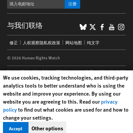
注册
BlueSky
X
Faceboo
YouTu
Ins
与我们联络
Footer
修正
人权观察隐私权政策
网站地图
纯文字
menu
© 2026 Human Rights Watch
Human Rights Watch
| 350 Fifth Avenue, 34th Floor | New York,
NY
Human Rights Watch cookie preferences
We use cookies, tracking technologies, and third-party
10118-3299
USA
|
t
1.212.290.4700
analytics tools to better understand who is using the
Human Rights Watch
is a 501(C)(3) nonprofit registered in the US
website and improve your experience. By using our
under EIN: 13-2875808
website you are agreeing to this. Read our
privacy
policy
to find out what cookies are used for and how to
change your settings.
Other options
Accept