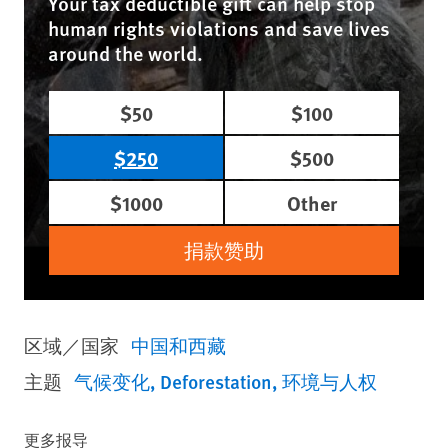
Your tax deductible gift can help stop
human rights violations and save lives
around the world.
$50
$100
$250
$500
$1000
Other
捐款赞助
区域／国家
中国和西藏
主题
气候变化
Deforestation
环境与人权
更多报导