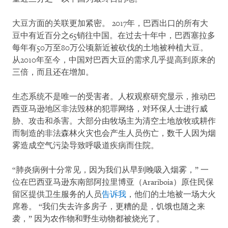
大豆方面的关联更加紧密。 2017年，巴西出口的所有大
豆中有近百分之65销往中国。在过去十年中，巴西塞拉多
每年有50万至80万公顷新近被砍伐的土地被种植大豆。
从2010年至今，中国对巴西大豆的需求几乎提高到原来的
三倍，而且还在增加。
生态系统不是唯一的受害者。人权观察研究显示，推动巴
西亚马逊地区非法毁林的犯罪网络，对环保人士进行威
胁、攻击和杀害。大部分由牧场主为清空土地放牧或耕作
而制造的非法森林火灾也会产生人员伤亡，数千人因为烟
雾造成空气污染导致呼吸道疾病而住院。
“肺炎病例十分常见，因为我们从早到晚吸入烟雾，” 一
位在巴西亚马逊东南部阿拉里博亚（Arariboia）原住民保
留区提供卫生服务的人员
告诉我
，他们的土地被一场大火
席卷。 “我们失去许多房子，更糟的是，饥饿也随之来
袭，” 因为农作物和野生动物都被烧光了。