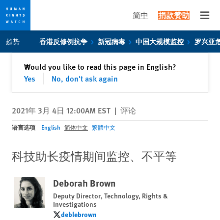
简中
捐款赞助
Open
Skip
Skip
趋势
香港反修例抗争
新冠病毒
中国大规模监控
罗兴亚
to
to
cookie
main
关闭
Would you like to read this page in English?
✕
privacy
content
Yes
No, don't ask again
notice
2021年 3月 4日 12:00AM EST
|
评论
语言选项
English
简体中文
繁體中文
科技助长疫情期间监控、不平等
Deborah Brown
Deputy Director, Technology, Rights &
Investigations
deblebrown
deblebrown