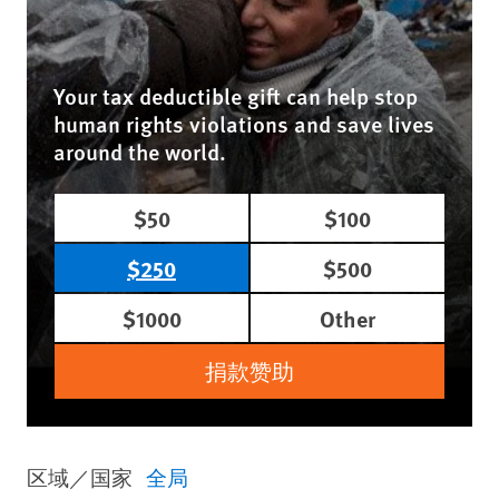
Your tax deductible gift can help stop
human rights violations and save lives
around the world.
$50
$100
$250
$500
$1000
Other
捐款赞助
区域／国家
全局