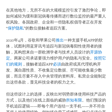
在其他地方，无所不在的大规模监控引发了激烈争论，即
如何减轻为缓和新冠病毒传播而进行数位监控的最严重人
权风险。各国政府、企业和一些隐私权倡导者正在开发
“
保护隐私
”的数位接触者追踪方案。
2020年4月，谷歌和苹果公司
推出
一种支援手机APP的软
体，试图利用蓝芽讯号追踪与新冠病毒阳性使用者的接
触，其构想来自一群欧洲学者与技术人员设计的
开源协
定
。两家公司承诺要强力维护用户的隐私与安全。
按照它
们的规则
，接触者追踪APP
必須
由政府或其代理机构开
发、属自愿性质、不收集定位数据、尽可能收集最少数
据，而且尽量不存入中央管理的资料库。私营企业能制定
出这些条款，显见科技业者的权力之大。
但这些设计上的选择，反映出对弱势群体使用科技产品的
方式，以及他们在线上面临的威胁
所知有限
。他们预设的
手机追踪逻辑——即每个用户连结一支手机——并不符合