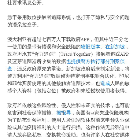
社要求讯息公开。
急于采用数位接触者追踪系统，也打开了隐私与安全问题
的潘朵拉盒子。
澳大利亚有超过七百万人下载政府APP，但其中近三分之
一使用的是带有错误和安全缺陷的
较旧版本
。
在新加坡
，
政府坦承其“合力追踪”（Trace Together）接触者追踪APP
及蓝芽追踪器所收集的数据
也提供警方执行部分刑案侦
查
，违反政府原先的承诺。新加坡政府后来制定新法，将
警方利用“合力追踪”数据侦办特定刑事犯罪合法化。印尼
和菲律宾所使用的其他接触者追踪技术，也
造成
人民的敏
感个人资料（包括定位）被政府和未经授权使用者获得。
政府若依赖这些风险性、侵入性和未证实的技术，也可能
危害到社会保障措施。
据报导
，美国有21家失业保险机构
为了防范诈领福利，使用人脸识别软体对前来申领失业保
险或其他疫情福利的人士进行扫描。这种作法无异强迫申
请人放弃隐私权，交换救命援助。也有许多人在社交媒体