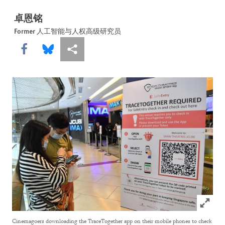
卓恩铭
Former 人工智能与人权高级研究员
Share this via Facebook
Share this via Bluesky
More sharing options
Click to
Cinemagoers downloading the TraceTogether app on their mobile phones to check