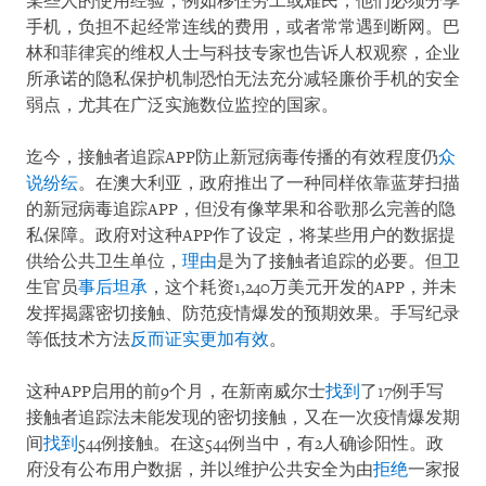
某些人的使用经验，例如移住劳工或难民，他们必须分享
手机，负担不起经常连线的费用，或者常常遇到断网。巴
林和菲律宾的维权人士与科技专家也告诉人权观察，企业
所承诺的隐私保护机制恐怕无法充分减轻廉价手机的安全
弱点，尤其在广泛实施数位监控的国家。
迄今，接触者追踪APP防止新冠病毒传播的有效程度仍
众
说纷纭
。在澳大利亚，政府推出了一种同样依靠蓝芽扫描
的新冠病毒追踪APP，但没有像苹果和谷歌那么完善的隐
私保障。政府对这种APP作了设定，将某些用户的数据提
供给公共卫生单位，
理由
是为了接触者追踪的必要。但卫
生官员
事后坦承
，这个耗资1,240万美元开发的APP，并未
发挥揭露密切接触、防范疫情爆发的预期效果。手写纪录
等低技术方法
反而证实更加有效
。
这种APP启用的前9个月，在新南威尔士
找到
了17例手写
接触者追踪法未能发现的密切接触，又在一次疫情爆发期
间
找到
544例接触。在这544例当中，有2人确诊阳性。政
府没有公布用户数据，并以维护公共安全为由
拒绝
一家报