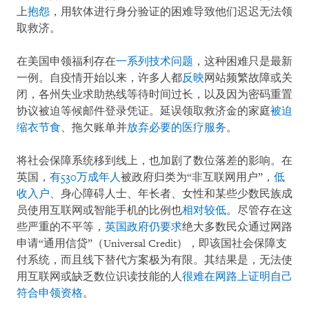
上
抱怨
，用软体进行身分验证的困难导致他们迟迟无法领
取救济。
在美国申领福利存在
一系列技术问题
，这种困难只是最新
一例。自疫情开始以来，许多人都
反映
网站频繁故障或关
闭，各州失业求助热线等待时间过长，以及因为密码重置
协议被迫等候邮件登录凭证。延误领取救济金的家庭
被迫
缩衣节食
、拖欠账单并
放弃必要的医疗服务
。
将社会保障系统移到线上，也加剧了数位落差的影响。在
英国，
有530万成年人
被政府归类为“非互联网用户”，
低
收入户
、身心障碍人士、年长者、女性和某些少数民族成
员使用互联网或智能手机的比例也
相对较低
。尽管存在这
些严重的不平等，
英国政府仍要求
绝大多数民众通过网路
申请“通用信贷”（Universal Credit），即该国社会保障支
付系统，而且线下替代方案极为有限。其结果是，无法使
用互联网或缺乏数位识读技能的人
很难在网路上证明自己
符合申领资格
。