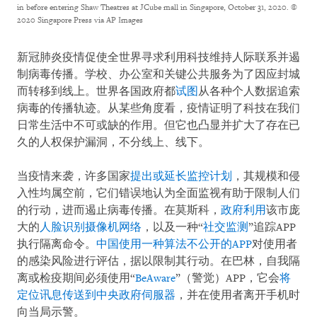
in before entering Shaw Theatres at JCube mall in Singapore, October 31, 2020.
©
2020 Singapore Press via AP Images
新冠肺炎疫情促使全世界寻求利用科技维持人际联系并遏
制病毒传播。学校、办公室和关键公共服务为了因应封城
而转移到线上。世界各国政府都
试图
从各种个人数据追索
病毒的传播轨迹。从某些角度看，疫情证明了科技在我们
日常生活中不可或缺的作用。但它也凸显并扩大了存在已
久的人权保护漏洞，不分线上、线下。
当疫情来袭，许多国家
提出或延长监控计划
，其规模和侵
入性均属空前，它们错误地认为全面监视有助于限制人们
的行动，进而遏止病毒传播。在莫斯科，
政府利用
该市庞
大的
人脸识别摄像机网络
，以及一种“
社交监测
”追踪APP
执行隔离命令。
中国使用一种算法不公开的APP
对使用者
的感染风险进行评估，据以限制其行动。在巴林，自我隔
离或检疫期间必须使用“
BeAware
”（警觉）APP，它会
将
定位讯息传送到中央政府伺服器
，并在使用者离开手机时
向当局示警。