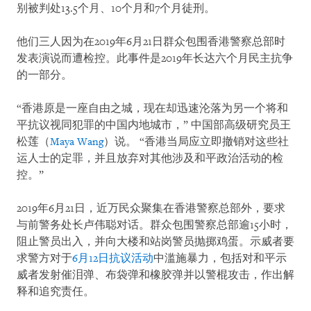
别被判处13.5个月、10个月和7个月徒刑。
他们三人因为在2019年6月21日群众包围香港警察总部时
发表演说而遭检控。此事件是2019年长达六个月民主抗争
的一部分。
“香港原是一座自由之城，现在却迅速沦落为另一个将和
平抗议视同犯罪的中国内地城市，” 中国部高级研究员王
松莲（
Maya Wang
）说。 “香港当局应立即撤销对这些社
运人士的定罪，并且放弃对其他涉及和平政治活动的检
控。”
2019年6月21日，近万民众聚集在香港警察总部外，要求
与前警务处长卢伟聪对话。群众包围警察总部逾15小时，
阻止警员出入，并向大楼和站岗警员抛掷鸡蛋。示威者要
求警方对于
6月12日抗议活动
中滥施暴力，包括对和平示
威者发射催泪弹、布袋弹和橡胶弹并以警棍攻击，作出解
释和追究责任。