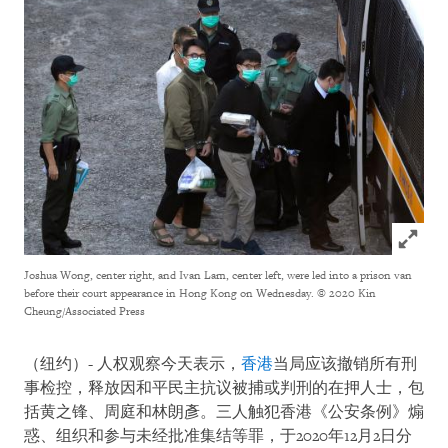
Click to
Joshua Wong, center right, and Ivan Lam, center left, were led into a prison van
before their court appearance in Hong Kong on Wednesday.
© 2020 Kin
Cheung/Associated Press
（纽约）- 人权观察今天表示，
香港
当局应该撤销所有刑
事检控，释放因和平民主抗议被捕或判刑的在押人士，包
括黄之锋、周庭和林朗彥。三人触犯香港《公安条例》煽
惑、组织和参与未经批准集结等罪，于2020年12月2日分