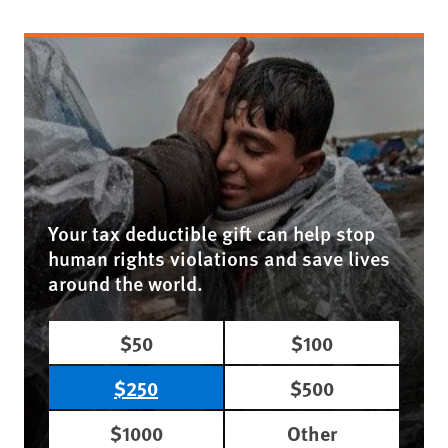
Your tax deductible gift can help stop
human rights violations and save lives
around the world.
$50
$100
$250
$500
$1000
Other