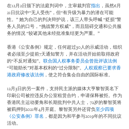
在12月2日颁下的法庭判词中，主审裁判官
指出
，虽然6月
21日抗议中“无人受伤”，但“有升级为暴力的潜在可能
性。” 她为自己的判决辩护说，该三人带头呼喊 “贬损”警
务人员的口号，“挑战警方权威”，而且阻碍交通和公共服
务的情况 “较诸其他未经批准集结更为严重。”
香港《公安条例》规定，任何超过30人的示威活动，组织
者必须至少提前7天通知警方，并在活动开始前取得政府
的“不反对通知”。
联合国人权事务委员会曾批评该法例
“可能助长”对基本权利的“过分限制”。
人权观察已要求香
港政府修改该法例
，使之符合集会自由的国际标准。
12月3日的另一案件，支持民主派的媒体大亨黎智英名下
印刷公司被控违反办公室租赁合约，申请保释被拒。作为
香港民主运动要角和长期批判中共人士，72岁的黎智英将
被羁押到2021年4月开庭。黎智英另外还背负
至少四项
《公安条例》罪名
，都是因为和平参与2019年的不同抗议
活动。