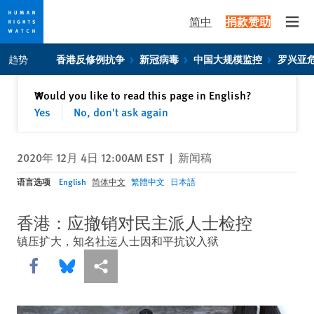
简中
捐款赞助
Open
Skip
Skip
趋势
香港反修例抗争
新冠病毒
中国大规模监控
罗兴亚
to
to
cookie
main
关闭
Would you like to read this page in English?
✕
privacy
content
Yes
No, don't ask again
notice
2020年 12月 4日 12:00AM EST
|
新闻稿
语言选项
English
简体中文
繁體中文
日本語
香港：应撤销对民主派人士检控
镇压扩大，知名社运人士因和平抗议入狱
Share this via Facebook
Share this via Bluesky
More sharing options