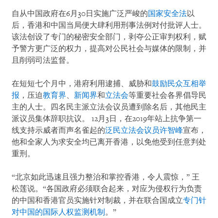
自从中国政府在6月30日实施广泛严峻的
国家安全法
以
后，香港和中国当局便大肆利用刑事法例对付批评人士。
该法创设了专门的秘密安全部门，剥夺公正审判权利，赋
予警方更广泛的权力，提高对公民社会与媒体的限制，并
且削弱司法监督。
在短短七个月中，港府利用逮捕、威胁和
鼓励民众互相举
报
，压迫
教育界
、
新闻界
和
立法会
等重要社会各界倡导民
主的人士。四名民主派立法会议员遭到除名后，其他民主
派议员集体辞职抗议。 12月3日，在2019年站上抗争第一
线支持示威者而声名雀起的
泛民立法会议员许智峰
宣布，
他和全家人为求安全均已离开香港，以免他受到任意判处
重刑。
“北京如此迅速且强力整治和掌控香港，令人震惊，” 王
松莲说。“各国政府必须联合起来，对应为侵权行为负责
的中国和香港官员实施针对制裁，并在联合国成立
专门针
对中国的国际人权监测机制
。”