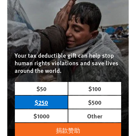
Your tax deductible gift can help stop
human rights violations and save lives
around the world.
$50
$100
$250
$500
$1000
Other
捐款赞助