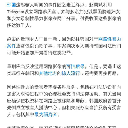
韩国
这起骇人听闻的事件随之走近终点。赵周斌利用
Telegram设立网路聊天室，并与多名共犯以黑函胁迫妇女
和少女录制性暴力影像在网上分享。付费收看这些影像的
多达数千人。
赵案的量刑令人耳目一新，因为以往韩国对于
网路性暴力
案件
通常仅以罚款了事。本案判决令人期待韩国司法部门
可能开始更加严肃看待这类犯罪。
量刑应当反映滥用网路影像的
可怕后果
。但是，要遏止这
类罪行在韩国和
其他地方
的
惊人流行
，还需要再接再励。
网路性暴力的受害者需要各种服务，包括在司法诉讼和向
加害人求偿过程中的心理社会支持和法律援助。有关当局
应确保侵权资料在网路上被移除和屏蔽。韩国政府曾首开
先例成立被害人援助中心，但相关服务应当扩及所有受害
人，包括其中
最为弱势者
。