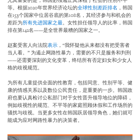
尤其重要的是，韩国必须遏止其深植于社会的性别不平
等。根据2020年世界经济论坛的
全球性别差距排名
，韩国
在153个国家中位居谷底的第108名，其经济参与和机会的
差距为
所有先进国家之最
。女性担任领导人的比率，韩国
排在第142名——是全世界最糟的国家之一。
赵案受害人向法院
表示
，“我怀疑他从来都没有把受害者
当人看。” 为遏止网路性暴力，需要的不只是服务和判刑
——还需要深刻的文化变革，终结所有否定妇女和少女人
格的歧视规范。
为所有儿童提供全面的性教育，包括同意、性别平等、健
康的情感关系以及数位公民责任，是重要的一步。韩国政
府也要认真检讨公私部门对于女性晋升领导地位的障碍，
例如歧视性的规范、不平等的家庭照顾休假和工作场所的
骚扰与歧视。当更多女性在韩国跃居领导角色，她们就可
能成为应对网路性暴力的决策者。