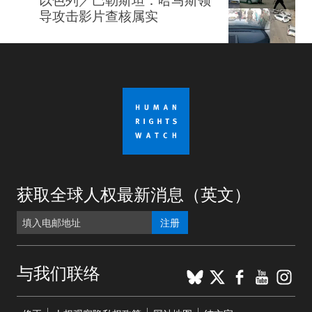
导攻击影片查核属实
获取全球人权最新消息（英文）
注册
BlueSky
X
Faceboo
YouTu
Ins
与我们联络
Footer