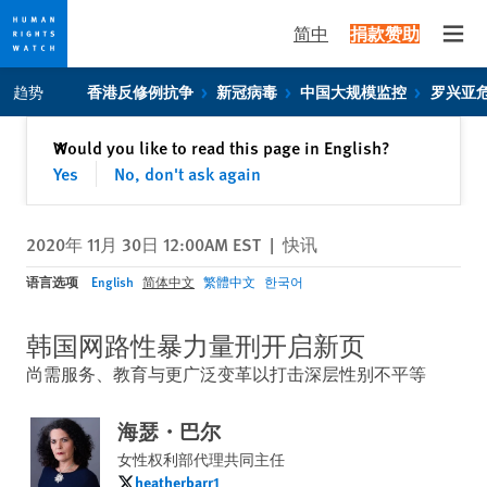
简中
捐款赞助
Open
Skip
Skip
趋势
香港反修例抗争
新冠病毒
中国大规模监控
罗兴亚
to
to
cookie
main
关闭
Would you like to read this page in English?
✕
privacy
content
Yes
No, don't ask again
notice
2020年 11月 30日 12:00AM EST
|
快讯
语言选项
English
简体中文
繁體中文
한국어
韩国网路性暴力量刑开启新页
尚需服务、教育与更广泛变革以打击深层性别不平等
海瑟・巴尔
女性权利部代理共同主任
heatherbarr1