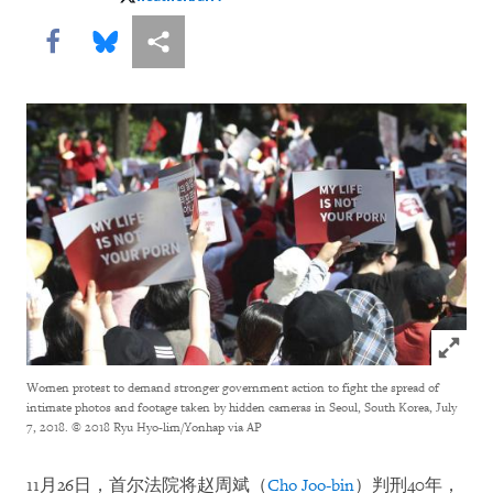
heatherbarr1
Share this via Facebook
Share this via Bluesky
More sharing options
Click to
Women protest to demand stronger government action to fight the spread of
intimate photos and footage taken by hidden cameras in Seoul, South Korea, July
7, 2018.
© 2018 Ryu Hyo-lim/Yonhap via AP
11月26日，首尔法院将赵周斌（
Cho Joo-bin
）判刑40年，