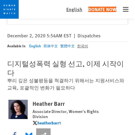
Skip
Skip
Close
Would you like to read this page in English?
✕
English
DONATE NOW
to
to
Open
Yes
No, don't ask again
cookie
main
privacy
content
notice
December 2, 2020 5:54AM EST
|
Dispatches
Available In
English
简体中文
繁體中文
한국어
디지털성폭력 실형 선고, 이제 시작이
다
뿌리 깊은 성불평등을 척결하기 위해서는 지원서비스와
교육, 포괄적인 변화가 필요하다
Heather Barr
Associate Director, Women's Rights
Division
heatherbarr1
heatherbarr1