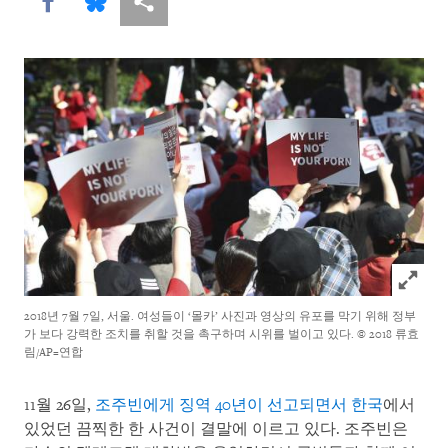
Share this via Facebook
Share this via Bluesky
More sharing options
Click to
2018년 7월 7일, 서울. 여성들이 ‘몰카’ 사진과 영상의 유포를 막기 위해 정부
가 보다 강력한 조치를 취할 것을 촉구하며 시위를 벌이고 있다.
© 2018 류효
림/AP=연합
11월 26일,
조주빈에게 징역 40년이 선고되면서
한국
에서
있었던 끔찍한 한 사건이 결말에 이르고 있다. 조주빈은