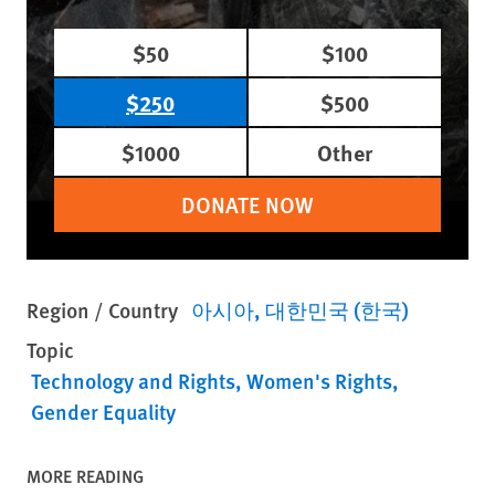
$50
$100
$250
$500
$1000
Other
DONATE NOW
Region / Country
아시아
대한민국 (한국)
Topic
Technology and Rights
Women's Rights
Gender Equality
MORE READING