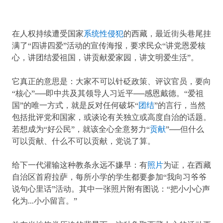
在人权持续遭受国家
系统性侵犯
的西藏，最近街头巷尾挂
满了“四讲四爱”活动的宣传海报，要求民众“讲党恩爱核
心，讲团结爱祖国，讲贡献爱家园，讲文明爱生活”。
它真正的意思是：大家不可以针砭政策、评议官员，要向
“核心”──即中共及其领导人习近平──感恩戴德。“爱祖
国”的唯一方式，就是反对任何破坏“
团结
”的言行，当然
包括批评党和国家，或谈论有关独立或高度自治的话题。
若想成为“好公民”，就该全心全意努力“
贡献
”──但什么
可以贡献、什么不可以贡献，党说了算。
给下一代灌输这种教条永远不嫌早：有
照片
为证，在西藏
自治区首府拉萨，每所小学的学生都要参加“我向习爷爷
说句心里话”活动。其中一张照片附有图说：“把小小心声
化为...小小留言。”