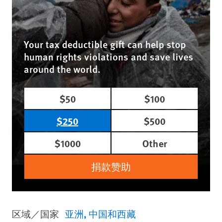
Your tax deductible gift can help stop
human rights violations and save lives
around the world.
$50
$100
$250
$500
$1000
Other
捐款赞助
区域／国家
亚洲
中国和西藏