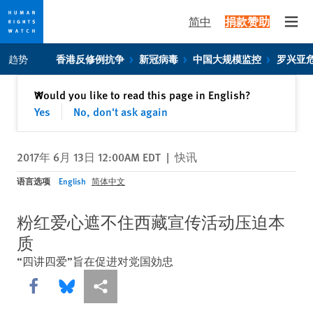
简中
捐款赞助
Open
Skip
Skip
趋势
香港反修例抗争
新冠病毒
中国大规模监控
罗兴亚
to
to
cookie
main
关闭
Would you like to read this page in English?
✕
privacy
content
Yes
No, don't ask again
notice
2017年 6月 13日 12:00AM EDT
|
快讯
语言选项
English
简体中文
粉红爱心遮不住西藏宣传活动压迫本
质
“四讲四爱”旨在促进对党国効忠
Share this via Facebook
Share this via Bluesky
More sharing options