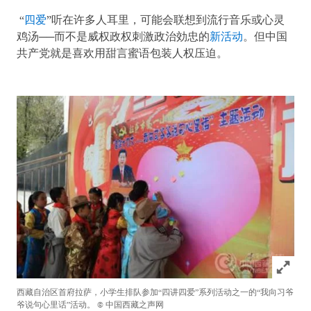
“
四爱
”听在许多人耳里，可能会联想到流行音乐或心灵
鸡汤──而不是威权政权刺激政治効忠的
新活动
。但中国
共产党就是喜欢用甜言蜜语包装人权压迫。
Click to
西藏自治区首府拉萨，小学生排队参加“四讲四爱”系列活动之一的“我向习爷
爷说句心里话”活动。
© 中国西藏之声网