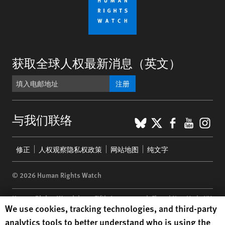
获取全球人权最新消息（英文）
注册
BlueSky
X
Faceboo
YouTu
Ins
与我们联络
Footer
修正
人权观察隐私权政策
网站地图
纯文字
menu
© 2026 Human Rights Watch
Human Rights Watch
| 350 Fifth Avenue, 34th Floor | New York,
NY
Human Rights Watch cookie preferences
We use cookies, tracking technologies, and third-party
10118-3299
USA
|
t
1.212.290.4700
analytics tools to better understand who is using the