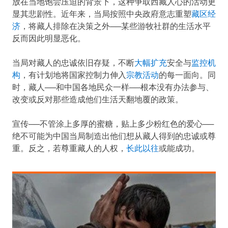
放在当地饱尝压迫的背景下，这种争取西藏人心的活动更
显其悲剧性。近年来，当局按照中央政府意志重塑
藏区经
济
，将藏人排除在决策之外──某些游牧社群的生活水平
反而因此明显恶化。
当局对藏人的忠诚依旧存疑，不断
大幅扩充
安全与
监控机
构
，有计划地将国家控制力伸入
宗教活动
的每一面向。同
时，藏人──和中国各地民众一样──根本没有办法参与、
改变或反对那些造成他们生活天翻地覆的政策。
宣传──不管涂上多厚的蜜糖，贴上多少粉红色的爱心──
绝不可能为中国当局制造出他们想从藏人得到的忠诚或尊
重。反之，若尊重藏人的人权，
长此以往
或能成功。