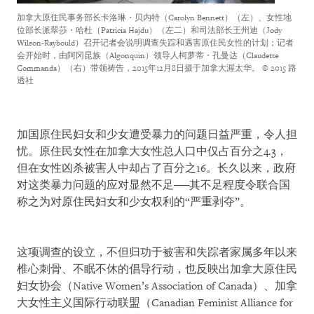
加拿大原住民事务部长卡洛琳・贝内特（Carolyn Bennett）（左）、女性地
位部长派翠莎・哈杜（Patricia Hajdu）（左二）和司法部长王州迪（Jody
Wilson-Raybould）召开记者会说明调查失踪和遇害原住民女性的计划；记者
会开始时，由阿冈昆族（Algonquin）领导人柯萝蒂・孔曼达（Claudette
Commanda）（右）带领祷告，2015年12月8日摄于加拿大渥太华。
© 2015 路
透社
加国原住民妇女和少女遭受暴力的问题日益严重，令人担
忧。原住民女性在加拿大女性总人口中仅占百分之4.3，
但在女性凶杀被害人中却占了百分之16。长久以来，政府
对这类暴力问题的应对显然不足──其不足程度令联合国
称之为对原住民妇女和少女权利的“严重剥夺”。
这项调查的设立，不但归功于被害和失踪者家属多年以来
椎心刺骨、不眠不休的倡导行动，也反映出加拿大原住民
妇女协会（Native Women’s Association of Canada）、加拿
大女性主义国际行动联盟（Canadian Feminist Alliance for