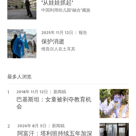
‘从娃娃抓起’
中国利用幼儿园‘融合’藏族
2025年 11月 12日
報告
保护消逝
维吾尔人在土耳其
最多人浏览
2018年 11月 12日
新闻稿
巴基斯坦：女童被剥夺教育机
会
2026年 8月 3日
新闻稿
阿富汗：塔利班持续五年加深