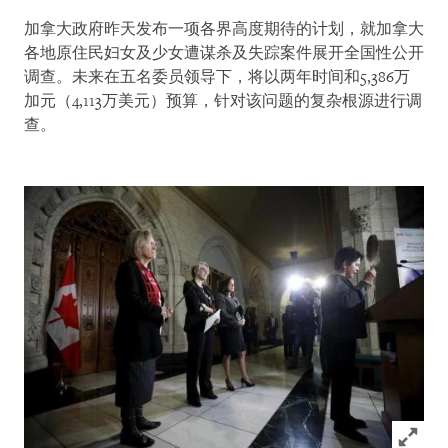
加拿大政府昨天发布一项各界高度期待的计划，就加拿大
各地原住民妇女及少女遭谋杀及失踪案件展开全国性公开
调查。未来在五名委员领导下，将以两年时间和5,386万
加元（4,113万美元）预算，针对该问题的复杂根源进行调
查。
Click to