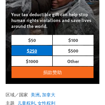
Your tax deductible gift can help stop
human rights violations and save lives
around the world.
$50
$100
$250
$500
$1000
Other
捐款赞助
区域／国家
美洲
加拿大
主题
儿童权利
女性权利