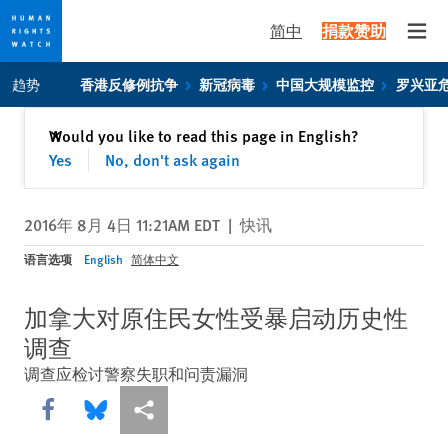
简中
捐款赞助
Open
Skip
Skip
趋势
香港反修例抗争
新冠病毒
中国大规模监控
罗兴亚
to
to
cookie
main
关闭
Would you like to read this page in English?
✕
privacy
content
Yes
No, don't ask again
notice
2016年 8月 4日 11:21AM EDT
|
快讯
语言选项
English
简体中文
加拿大对原住民女性受暴启动历史性
调查
调查应检讨警察失职和问责漏洞
Share this via Facebook
Share this via Bluesky
More sharing options