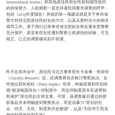
International Action）和其他原住民和女性权利倡导组织
的持续努力。人权观察一直支持著民间要求调查的呼声，
包括《2013年度报告》所提的第一项建议就是关于卑诗省
警方对待北部原住民妇女的方式，以及从那时至今的相关
倡导工作。基于我们记录卑诗省北部妇女和女童未受警察
充分保护、甚至有些女性遭到警察公然虐待的经验，可见
独立、公正的调查确实刻不容缓。
昨天在发布会中，原住民与北方事务部长卡洛琳・班奈特
（Carolyn Bennett）说，此调查将包含检讨警察执法。女
性地位部长哈杜（Patty Hajdu）坦承，种族歧视和性别歧
视“根深柢固存在一些制度中，而这些制度原本应该帮助
和保护”原住民妇女和女童。可惜，该调查最后通过的授
权条款并未明确提到警察执法，而是说暴力“背后的社
会、经济、文化、制度和历史根源”，以及“为应对它而实