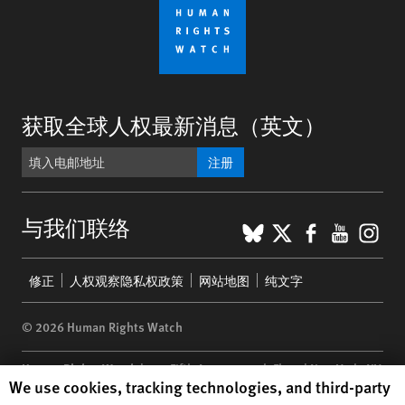
获取全球人权最新消息（英文）
注册
BlueSky
X
Faceboo
YouTu
Ins
与我们联络
Footer
修正
人权观察隐私权政策
网站地图
纯文字
menu
© 2026 Human Rights Watch
Human Rights Watch
| 350 Fifth Avenue, 34th Floor | New York,
NY
Human Rights Watch cookie preferences
We use cookies, tracking technologies, and third-party
10118-3299
USA
|
t
1.212.290.4700