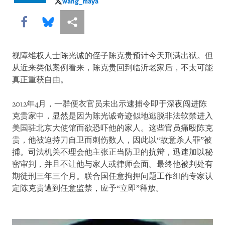
wang_maya
wang_maya
Share this via Facebook
Share this via Bluesky
More sharing options
视障维权人士陈光诚的侄子陈克贵预计今天刑满出狱。但
从近来类似案例看来，陈克贵回到临沂老家后，不太可能
真正重获自由。
2012年4月，一群便衣官员未出示逮捕令即于深夜闯进陈
克贵家中，显然是因为陈光诚奇迹似地逃脱非法软禁进入
美国驻北京大使馆而欲恐吓他的家人。这些官员痛殴陈克
贵，他被迫持刀自卫而刺伤数人，因此以“故意杀人罪”被
捕。司法机关不理会他主张正当防卫的抗辩，迅速加以秘
密审判，并且不让他与家人或律师会面。最终他被判处有
期徒刑三年三个月。联合国任意拘押问题工作组的专家认
定陈克贵遭到任意监禁，应予“立即”释放。