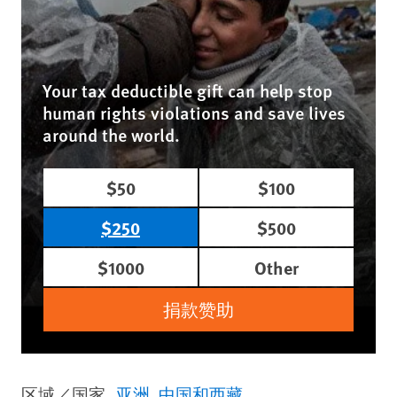
Your tax deductible gift can help stop
human rights violations and save lives
around the world.
$50
$100
$250
$500
$1000
Other
捐款赞助
区域／国家
亚洲
中国和西藏