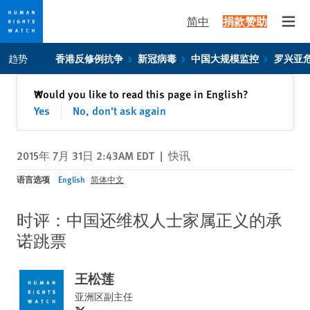
简中
捐款赞助
Open
Skip
Skip
趋势
香港反修例抗争
新冠病毒
中国大规模监控
罗兴亚
to
to
cookie
main
关闭
Would you like to read this page in English?
✕
privacy
content
Yes
No, don't ask again
notice
2015年 7月 31日 2:43AM EDT
|
快讯
语言选项
English
简体中文
时评：中国还维权人士家属正义的承
诺跳票
王松莲
亚洲区副主任