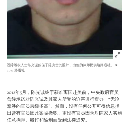
Click to
视障维权人士陈光诚的侄子陈克贵的照片，由他的律师提供给路透社。
©
2012 路透社
2012年5月，陈光诚终于获准离国赴美前，中央政府官员
曾经承诺对陈光诚及其家人所受的迫害进行查办，“无论
牵涉的官员层级多高”。然而，没有任何公开可得信息指
出曾有官员因此案被撤职，更没有官员因为对陈家人实施
任意拘押、殴打和酷刑而受到法律追究。