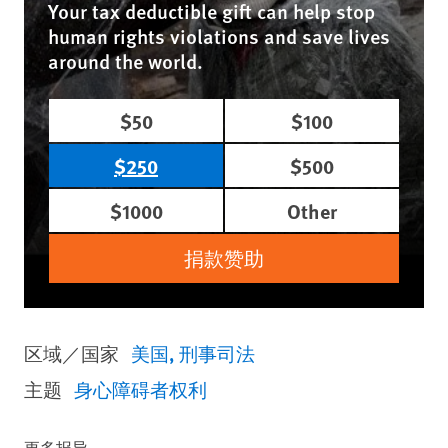
Your tax deductible gift can help stop
human rights violations and save lives
around the world.
$50
$100
$250
$500
$1000
Other
捐款赞助
区域／国家
美国
刑事司法
主题
身心障碍者权利
更多报导