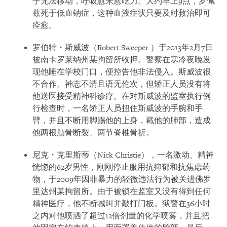
乎无法移动，呼吸愈来愈吃力。大约早上9点，罗佩
兹死于低血钠症，这种血液症状只要及时救治即可
痊愈。
罗伯特・斯威波（Robert Sweeper ）于2013年2月7日
被南卡罗莱纳州某拘留所收押。警察在寒冷夜晚发
现他睡在学校门口，便控告他非法侵入。斯威波很
不合作、神志不清且语无伦次，但矫正人员没有将
他送医接受精神科诊疗。在对斯威波的监室执行例
行检查时，一名矫正人员扭住斯威波的手腕和手
臂，并且不断用脚踢他的上身，戳他的肺部，造成
他两根肋骨断裂、两节脊椎骨折。
尼克・克里斯蒂（Nick Christie），一名激动、精神
恍惚的62岁男性，刚刚停止服用抗抑郁和抗焦虑药
物，于2009年因非暴力的轻微违法行为被关进佛罗
里达州某拘留所。由于被锁在监室又没有得到任何
精神医疗，他不断喊叫并敲打门板。狱警在36小时
之内对他喷洒了超过12倍剂量的化学喷雾，并且把