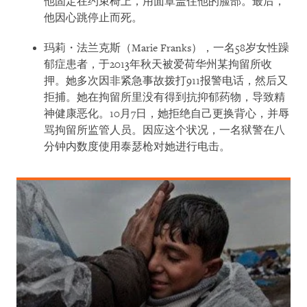
他固定在约束椅上，用面罩盖住他的脸部。最后，
他因心跳停止而死。
玛莉・法兰克斯（Marie Franks），一名58岁女性躁
郁症患者，于2013年秋天被爱荷华州某拘留所收
押。她多次因非紧急事故拨打911报警电话，然后又
拒捕。她在拘留所里没有得到抗抑郁药物，导致精
神健康恶化。10月7日，她拒绝自己更换背心，并辱
骂拘留所监管人员。因应这个状况，一名狱警在八
分钟内数度使用泰瑟枪对她进行电击。