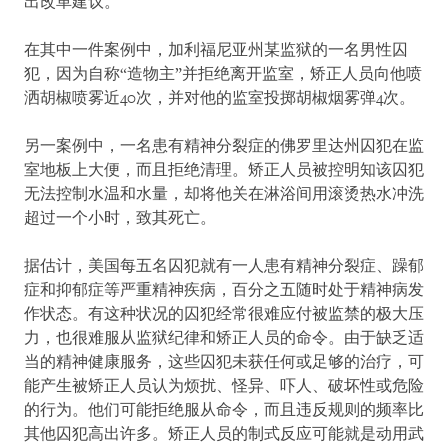
出改革建议。
在其中一件案例中，加利福尼亚州某监狱的一名男性囚
犯，因为自称“造物主”并拒绝离开监室，矫正人员向他喷
洒胡椒喷雾近40次，并对他的监室投掷胡椒烟雾弹4次。
另一案例中，一名患有精神分裂症的佛罗里达州囚犯在监
室地板上大便，而且拒绝清理。矫正人员被控明知该囚犯
无法控制水温和水量，却将他关在淋浴间用滚烫热水冲洗
超过一个小时，致其死亡。
据估计，美国每五名囚犯就有一人患有精神分裂症、躁郁
症和抑郁症等严重精神疾病，百分之五随时处于精神病发
作状态。有这种状况的囚犯经常很难应付被监禁的极大压
力，也很难服从监狱纪律和矫正人员的命令。由于缺乏适
当的精神健康服务，这些囚犯未获任何或足够的治疗，可
能产生被矫正人员认为烦扰、怪异、吓人、破坏性或危险
的行为。他们可能拒绝服从命令，而且违反规则的频率比
其他囚犯高出许多。矫正人员的制式反应可能就是动用武