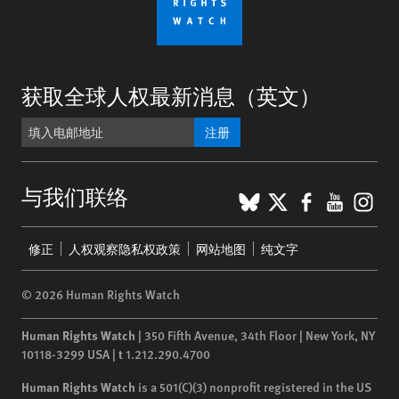
获取全球人权最新消息（英文）
注册
BlueSky
X
Faceboo
YouTu
Ins
与我们联络
Footer
修正
人权观察隐私权政策
网站地图
纯文字
menu
© 2026 Human Rights Watch
Human Rights Watch
| 350 Fifth Avenue, 34th Floor | New York,
NY
10118-3299
USA
|
t
1.212.290.4700
Human Rights Watch
is a 501(C)(3) nonprofit registered in the US