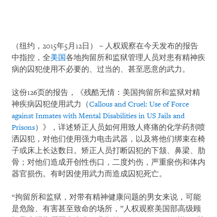
（纽约，2015年5月12日）－人权观察在今天发布的报告
中指控，全
美国
各地拘留所和监狱管理人员对患有精神疾
病的囚犯使用不必要的、过当的、甚至恶意的武力。
这份126页的报告，《残酷无情：美国拘留所和监狱对精
神疾病囚犯使用武力（
Callous and Cruel: Use of Force
against Inmates with Mental Disabilities in US Jails and
Prisons
）》，详述矫正人员如何用致人疼痛的化学药剂喷
洒囚犯，对他们使用强力电击武器，以及将他们绑束在椅
子或床上长达数日。矫正人员打断囚犯的下颔、鼻梁、肋
骨；对他们造成开创性伤口，二度灼伤，严重瘀伤和体内
器官损伤。有时因使用武力而造成囚犯死亡。
“拘留所和监狱，对带有精神健康问题的男女来说，可能
是危险、有害甚至致命的场所，”人权观察美国部高级顾