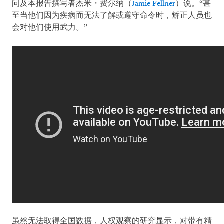
问及本报告撰写者杰米・费尔纳（
Jamie Fellner
）说。“甚
至当他们因为疾病而无法了解或遵守命令时，矫正人员也
会对他们使用武力。”
虽然无法取得全国数据，人权观察的研究显示，对带有精