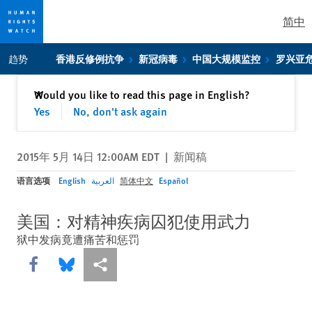
简中
Skip
Skip
趋势
香港反修例抗争
新冠病毒
中国大规模监控
罗兴亚
to
to
cookie
main
关闭
Would you like to read this page in English?
✕
privacy
content
Yes
No, don't ask again
notice
2015年 5月 14日 12:00AM EDT
|
新闻稿
语言选项
English
العربية
简体中文
Español
美国：对精神疾病囚犯使用武力
狱中发病竟遭痛苦和惩罚
Share this via Facebook
Share this via Bluesky
More sharing options