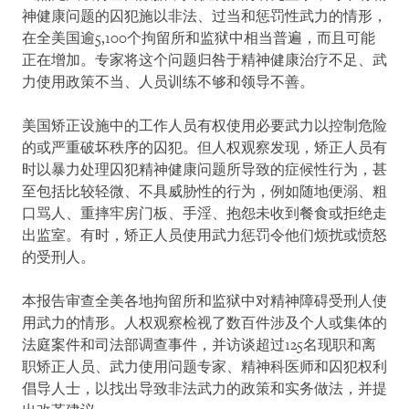
神健康问题的囚犯施以非法、过当和惩罚性武力的情形，
在全美国逾5,100个拘留所和监狱中相当普遍，而且可能
正在增加。专家将这个问题归咎于精神健康治疗不足、武
力使用政策不当、人员训练不够和领导不善。
美国矫正设施中的工作人员有权使用必要武力以控制危险
的或严重破坏秩序的囚犯。但人权观察发现，矫正人员有
时以暴力处理囚犯精神健康问题所导致的症候性行为，甚
至包括比较轻微、不具威胁性的行为，例如随地便溺、粗
口骂人、重摔牢房门板、手淫、抱怨未收到餐食或拒绝走
出监室。有时，矫正人员使用武力惩罚令他们烦扰或愤怒
的受刑人。
本报告审查全美各地拘留所和监狱中对精神障碍受刑人使
用武力的情形。人权观察检视了数百件涉及个人或集体的
法庭案件和司法部调查事件，并访谈超过125名现职和离
职矫正人员、武力使用问题专家、精神科医师和囚犯权利
倡导人士，以找出导致非法武力的政策和实务做法，并提