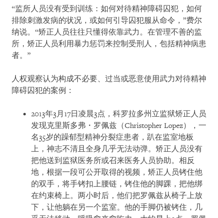
“监所人员没有受到训练：如何对待精神障碍囚犯，如何
排除刺激发病的状况，或如何引导囚犯服从命令，”费尔
纳说。“矫正人员往往只懂得依靠武力。在管理不善的监
所，矫正人员利用暴力惩罚来控制受刑人，包括精神病患
者。”
人权观察认为构成不必要、过当或恶意使用武力对待精神
障碍囚犯的案例：
2013年3月17日凌晨3点，科罗拉多州立监狱矫正人员
发现克里斯多弗・罗佩兹（Christopher Lopez），一
名35岁的躁郁型精神分裂症患者，趴在监室地板
上，神志不清且全身几乎无法动弹。矫正人员没有
把他送到监狱医务所或召来医务人员协助。相反
地，根据一段可公开取得的视频，矫正人员铐住他
的双手，将手铐扣上腰链，铐住他的脚踝，把他绑
在约束椅上。两小时后，他们把罗佩兹从椅子上放
下，让他躺在另一个监室。他的手脚仍被铐住，几