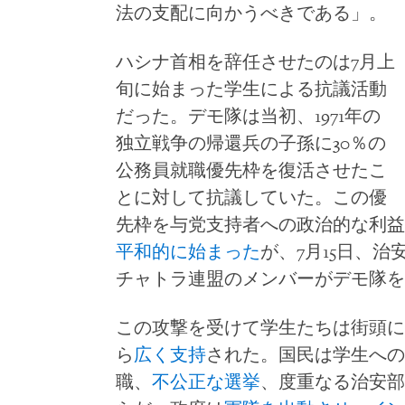
法の支配に向かうべきである」。
ハシナ首相を辞任させたのは7月上
旬に始まった学生による抗議活動
だった。デモ隊は当初、1971年の
独立戦争の帰還兵の子孫に30％の
公務員就職優先枠を復活させたこ
とに対して抗議していた。この優
先枠を与党支持者への政治的な利益
平和的に始まった
が、7月15日、
チャトラ連盟のメンバーがデモ隊を
この攻撃を受けて学生たちは街頭に
ら
広く支持
された。国民は学生への
職、
不公正な選挙
、度重なる治安部