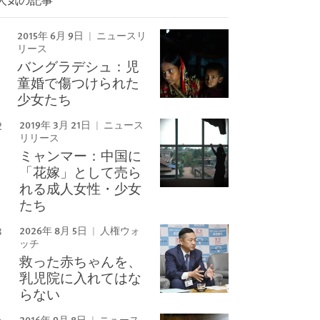
Image
2015年 6月 9日
ニュースリ
リース
バングラデシュ：児
童婚で傷つけられた
少女たち
2019年 3月 21日
ニュース
リリース
ミャンマー：中国に
「花嫁」として売ら
れる成人女性・少女
たち
2026年 8月 5日
人権ウォ
ッチ
救った赤ちゃんを、
乳児院に入れてはな
らない
2016年 9月 8日