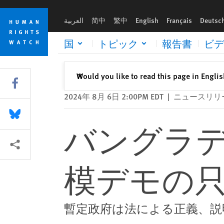
Skip
Skip
バングラデシュ：ハシナ首相、大規模デモの只中で辞任
to
to
العربية
简中
繁中
English
Français
Deutsc
cookie
main
privacy
content
国
トピック
報告書
ビデ
notice
閉じる
Would you like to read this page in Engli
✕
Share this via Facebook
2024年 8月 6日 2:00PM EDT
|
ニュースリリ
Share this via Bluesky
バングラ
More sharing options
模デモの
暫定政府は法による正義、説