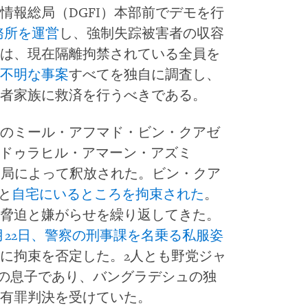
情報総局（DGFI）本部前でデモを行
務所を運営
し、強制失踪被害者の収容
は、現在隔離拘禁されている全員を
不明な事案
すべてを独自に調査し、
者家族に救済を行うべきである。
のミール・アフマド・ビン・クアゼ
m）とアブドゥラヒル・アマーン・アズミ
i）が5日、当局によって釈放された。ビン・クア
姉と
自宅にいるところを拘束された
。
脅迫と嫌がらせを繰り返してきた。
年8月22日、警察の刑事課を名乗る私服姿
に拘束を否定した。2人とも野党ジャ
部の息子であり、バングラデシュの独
有罪判決を受けていた。