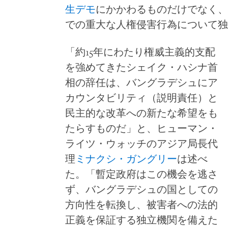
生デモ
にかかわるものだけでなく、
での重大な人権侵害行為について独
「約15年にわたり権威主義的支配
を強めてきたシェイク・ハシナ首
相の辞任は、バングラデシュにア
カウンタビリティ（説明責任）と
民主的な改革への新たな希望をも
たらすものだ」と、ヒューマン・
ライツ・ウォッチのアジア局長代
理
ミナクシ・ガングリー
は述べ
た。「暫定政府はこの機会を逃さ
ず、バングラデシュの国としての
方向性を転換し、被害者への法的
正義を保証する独立機関を備えた