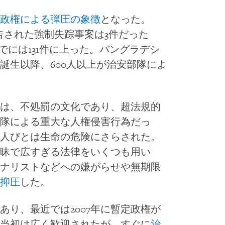
政権による弾圧の象徴
となった。
報告された強制失踪事案は3件だった
でには131件に上った。バングラデシ
誕生以降、600人以上が治安部隊によ
は、不処罰の文化であり、超法規的
隊による重大な人権侵害行為だっ
人びとは生命の危険にさらされた。
昧で広すぎる法律をいくつも用い
ナリストなどへの嫌がらせや無期限
抑圧
した。
り、最近では2007年に暫定政権が
当初は広く歓迎されたが、すぐに
治