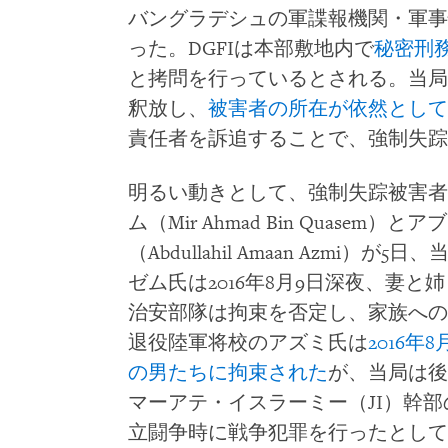
バングラデシュの軍諜報機関・軍事
った。DGFIは本部敷地内で
秘密刑
と拷問を行っているとされる。当局
釈放し、
被害者の所在が依然として
責任者を訴追することで、強制失踪
明るい動きとして、強制失踪被害者
ム（Mir Ahmad Bin Quase
（Abdullahil Amaan Azm
ゼム氏は2016年8月9日深夜、妻と
治安部隊は拘束を否定し、家族への
退役陸軍将校のアズミ氏は
2016
の男たちに拘束された
が、当局は後
マーアテ・イスラーミー（JI）幹
立闘争時に戦争犯罪を行ったとして