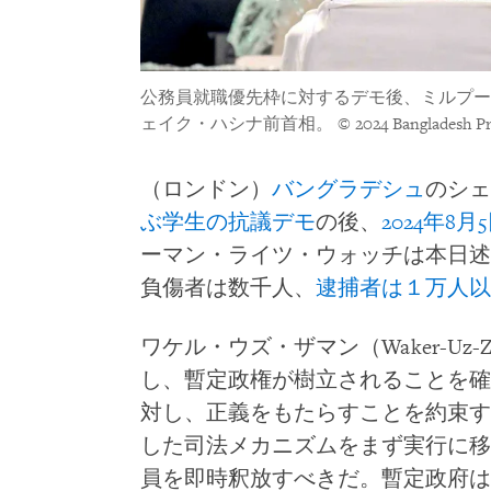
公務員就職優先枠に対するデモ後、ミルプー
ェイク・ハシナ前首相。
© 2024 Bangladesh Pr
（ロンドン）
バングラデシュ
のシェ
ぶ学生の抗議デモ
の後、
2024年
ーマン・ライツ・ウォッチは本日述
負傷者は数千人、
逮捕者は１万人以
ワケル・ウズ・ザマン（Waker-Uz
し、暫定政権が樹立されることを確
対し、正義をもたらすことを約束す
した司法メカニズムをまず実行に移
員を即時釈放すべきだ。暫定政府は