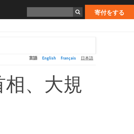
寄付をする
Print
検索
寄付をする
言語
English
Français
日本語
首相、大規