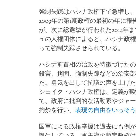
強制失踪はハシナ政権下で急増し、
2009年の第1期政権の最初の年に
が、次に総選挙が行われた2014年ま
ュの人権団体によると、ハシナ政権
って強制失踪させられている。
ハシナ前首相の治政を特徴づけたの
殺害、拷問、強制失踪などの治安部
た。勇気を出して抗議の声を上げた
シェイク・ハシナ政権は、定義が曖
て、政府に批判的な活動家やジャー
拘禁を行い、
表現の自由をいっそう
国軍による政権掌握は過去にも例があ
誕生している。軍主導の暫定政権は