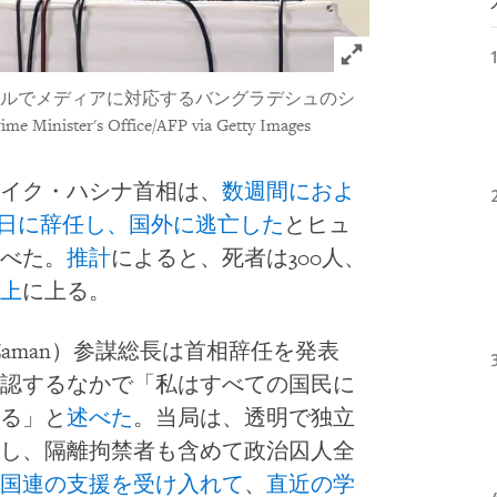
Click to expand 
ルでメディアに対応するバングラデシュのシ
ime Minister's Office/AFP via Getty Images
イク・ハシナ首相は、
数週間におよ
8月5日に辞任し、国外に逃亡した
とヒュ
べた。
推計
によると、死者は300人、
上
に上る。
-Zaman）参謀総長は首相辞任を発表
認するなかで「私はすべての国民に
る」と
述べた
。当局は、透明で独立
し、隔離拘禁者も含めて政治囚人全
国連の支援を受け入れて
、
直近の学