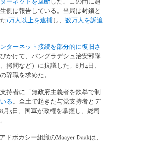
ターネットを遮断
した。この間に超
生側は報告している。当局は封鎖と
た
1万人以上を逮捕
し、
数万人を訴追
ンターネット接続を部分的に復旧さ
びかけて、バングラデシュ治安部隊
、拷問など）に抗議した。8月4日、
の辞職を求めた。
支持者に「無政府主義者を鉄拳で制
いる
。全土で起きた与党支持者とデ
8月5日、国軍が政権を掌握し、総司
。
ドボカシー組織のMaayer Daakは、