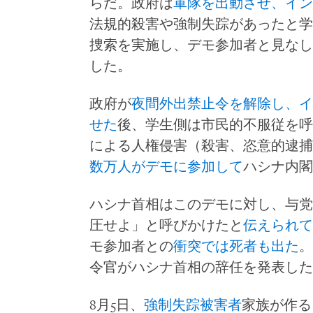
らだ。政府は
軍隊を出動させ、イン
法規的殺害や強制失踪があったと学
捜索を実施し、デモ参加者と見なし
した。
政府が
夜間外出禁止令を解除し、イ
せた
後、学生側は市民的不服従を呼
による人権侵害（殺害、恣意的逮捕
数万人がデモに参加して
ハシナ内閣
ハシナ首相はこのデモに対し、与党
圧せよ」と呼びかけたと
伝えられて
モ参加者との
衝突では死者も出た
。
令官がハシナ首相の辞任を発表した
8月5日、
強制失踪被害者
家族が作るア