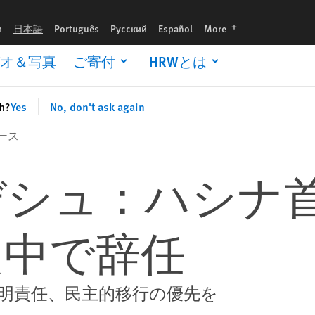
languages
h
日本語
Português
Русский
Español
More
オ＆写真
ご寄付
HRWとは
sh?
Yes
No, don't ask again
ース
デシュ：ハシナ
只中で辞任
明責任、民主的移行の優先を