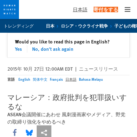
日本語
寄付をする
Open
Skip
Skip
トレンディング
日本
ロシア・ウクライナ戦争
子どもの権
to
to
cookie
main
閉じる
Would you like to read this page in English?
✕
privacy
content
Yes
No, don't ask again
notice
2015年 10月 27日 12:00AM EDT
|
ニュースリリース
言語
English
简体中文
Français
日本語
Bahasa Melayu
マレーシア：政府批判を犯罪扱いす
るな
ASEAN会議開催にあわせ 風刺漫画家やメディア、野党
の取締り強化をやめるべき
Share this via Facebook
Share this via Bluesky
More sharing options