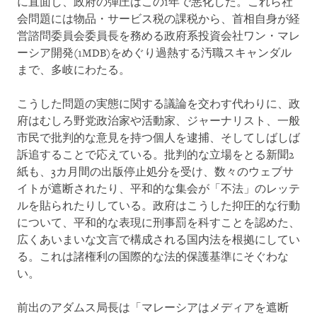
に直面し、政府の弾圧はこの1年で悪化した。これら社
会問題には物品・サービス税の課税から、首相自身が経
営諮問委員会委員長を務める政府系投資会社ワン・マレ
ーシア開発(1MDB)をめぐり過熱する汚職スキャンダル
まで、多岐にわたる。
こうした問題の実態に関する議論を交わす代わりに、政
府はむしろ野党政治家や活動家、ジャーナリスト、一般
市民で批判的な意見を持つ個人を逮捕、そしてしばしば
訴追することで応えている。批判的な立場をとる新聞2
紙も、3カ月間の出版停止処分を受け、数々のウェブサ
イトが遮断されたり、平和的な集会が「不法」のレッテ
ルを貼られたりしている。政府はこうした抑圧的な行動
について、平和的な表現に刑事罰を科すことを認めた、
広くあいまいな文言で構成される国内法を根拠にしてい
る。これは諸権利の国際的な法的保護基準にそぐわな
い。
前出のアダムス局長は「マレーシアはメディアを遮断