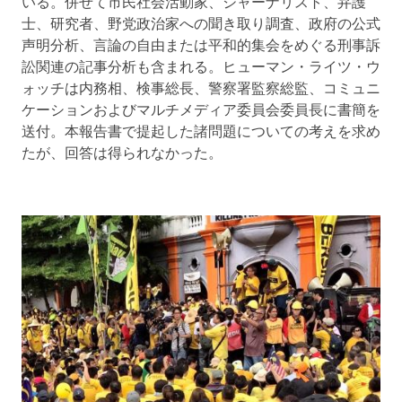
いる。併せて市民社会活動家、ジャーナリスト、弁護
士、研究者、野党政治家への聞き取り調査、政府の公式
声明分析、言論の自由または平和的集会をめぐる刑事訴
訟関連の記事分析も含まれる。ヒューマン・ライツ・ウ
ォッチは内務相、検事総長、警察署監察総監、コミュニ
ケーションおよびマルチメディア委員会委員長に書簡を
送付。本報告書で提起した諸問題についての考えを求め
たが、回答は得られなかった。