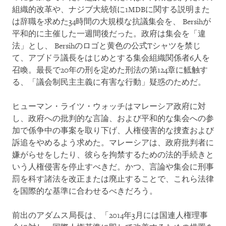
組織的改革や、ナジブ大統領に1MDBに関する説明また
は辞職を求めた34時間の大規模な抗議集会を、 Bersihが
平和的に主催した一週間後だった。政府は集会を「違
法」とし、 Bersihのロゴと黄色の公式Tシャツを禁じ
て、アブドラ議長をはじめとする集会組織関係者6人を
召喚。最長で20年の刑を定めた刑法の第124章に觝触す
る、「議会制民主主義に有害な行動」疑惑のためだ。
ヒューマン・ライツ・ウォッチはマレーシア政府に対
し、政府への批判的な言論、および平和的な集会への参
加で係争中の事案を取り下げ、人権侵害的な捜査および
訴追をやめるよう求めた。マレーシアは、政府批判者に
嫌がらせをしたり、彼らを拘禁するための法的手続きと
いう人権侵害を停止すべきだ。かつ、言論や集会に刑事
罰を科す諸法を改正または廃止することで、これら法律
を国際的な基準に合わせるべきだろう。
前出のアダムス局長は、「2014年3月には国連人権理事