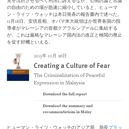
見を沈黙させるべく刑法に訴えるなか、公開討論と言論
の自由のための場が急速に縮小していると、ヒューマ
ン・ライツ・ウォッチは本日発表の報告書内で述べた。
11月18日、安倍首相、オバマ米大統領ほか世界各国の指
導者がマレーシアの首都クアラルンプールに集結する
が、これは厳格なマレーシア国内法の改正と検閲の廃止
を促す好機といえる。
2015年 10月 26日
Creating a Culture of Fear
The Criminalization of Peaceful
Expression in Malaysia
Download the full report
Download the summary and
recommendations in Malay
ヒューマン・ライツ・ウォッチのアジア局 局長
ブラッ