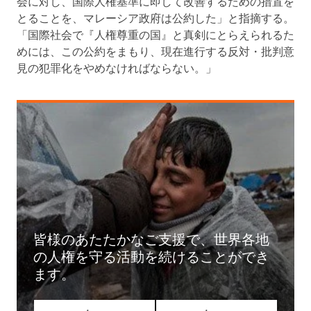
会に対し、国際人権基準に即して改善するための措置を
とることを、マレーシア政府は公約した」と指摘する。
「国際社会で『人権尊重の国』と真剣にとらえられるた
めには、この公約をまもり、現在進行する反対・批判意
見の犯罪化をやめなければならない。」
皆様のあたたかなご支援で、世界各地
の人権を守る活動を続けることができ
ます。