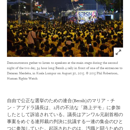
Click to
Demonstrators gather to listen to speakers at the main stage during the second
night of the two day, 34 hour long Bersih 4 rally in front of one of the entrances to
Dataran Merdeka, in Kuala Lumpur on August 30, 2015.
© 2015 Phil Robertson,
Human Rights Watch
自由で公正な選挙のための連合(Bersih)のマリア・チ
ン・アブドラ議長は、2月の不法な「路上デモ」に参加
したとして訴追されている。議長はアンワル元副首相の
事案をめぐる連邦裁の判決に抗議する一連の集会のひと
つに参加していた。起訴されたのは、汚職と闘うための