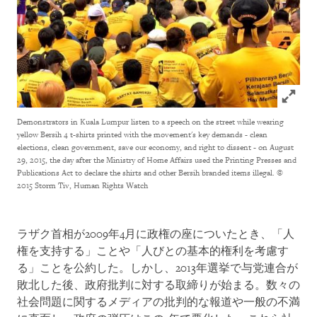
Click to
Demonstrators in Kuala Lumpur listen to a speech on the street while wearing
yellow Bersih 4 t-shirts printed with the movement's key demands - clean
elections, clean government, save our economy, and right to dissent - on August
29, 2015, the day after the Ministry of Home Affairs used the Printing Presses and
Publications Act to declare the shirts and other Bersih branded items illegal.
©
2015 Storm Tiv, Human Rights Watch
ラザク首相が2009年4月に政権の座についたとき、「人
権を支持する」ことや「人びとの基本的権利を考慮す
る」ことを公約した。しかし、2013年選挙で与党連合が
敗北した後、政府批判に対する取締りが始まる。数々の
社会問題に関するメディアの批判的な報道や一般の不満