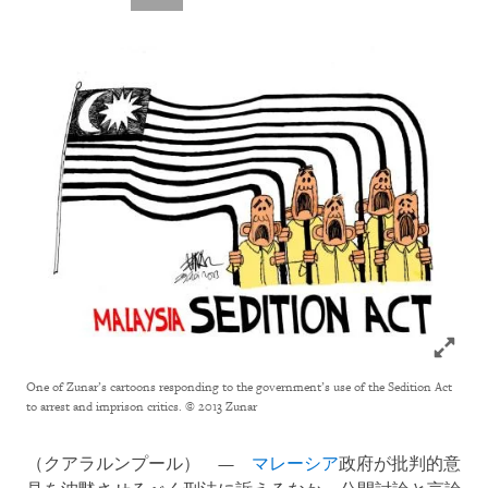
Click to
One of Zunar’s cartoons responding to the government’s use of the Sedition Act
to arrest and imprison critics.
© 2013 Zunar
（クアラルンプール） —
マレーシア
政府が批判的意