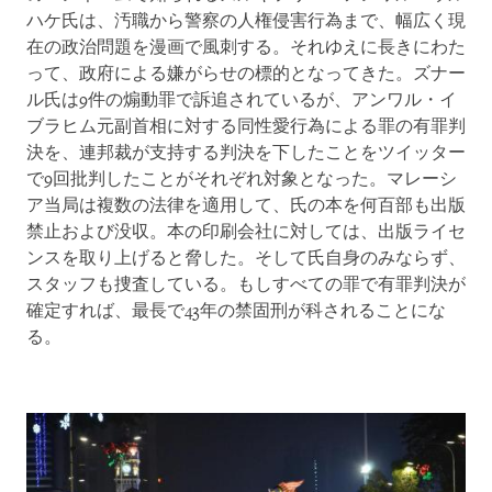
ハケ氏は、汚職から警察の人権侵害行為まで、幅広く現
在の政治問題を漫画で風刺する。それゆえに長きにわた
って、政府による嫌がらせの標的となってきた。ズナー
ル氏は9件の煽動罪で訴追されているが、アンワル・イ
ブラヒム元副首相に対する同性愛行為による罪の有罪判
決を、連邦裁が支持する判決を下したことをツイッター
で9回批判したことがそれぞれ対象となった。マレーシ
ア当局は複数の法律を適用して、氏の本を何百部も出版
禁止および没収。本の印刷会社に対しては、出版ライセ
ンスを取り上げると脅した。そして氏自身のみならず、
スタッフも捜査している。もしすべての罪で有罪判決が
確定すれば、最長で43年の禁固刑が科されることにな
る。