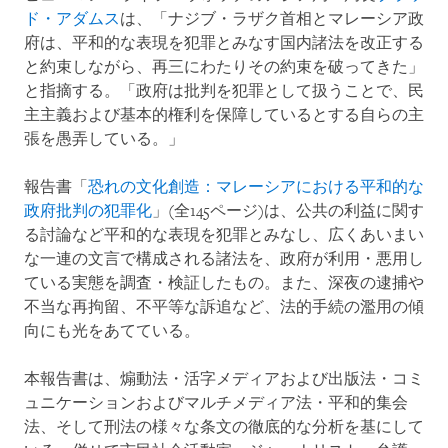
ド・アダムス
は、「ナジブ・ラザク首相とマレーシア政
府は、平和的な表現を犯罪とみなす国内諸法を改正する
と約束しながら、再三にわたりその約束を破ってきた」
と指摘する。「政府は批判を犯罪として扱うことで、民
主主義および基本的権利を保障しているとする自らの主
張を愚弄している。」
報告書「
恐れの文化創造：マレーシアにおける平和的な
政府批判の犯罪化
」(全145ページ)は、公共の利益に関す
る討論など平和的な表現を犯罪とみなし、広くあいまい
な一連の文言で構成される諸法を、政府が利用・悪用し
ている実態を調査・検証したもの。また、深夜の逮捕や
不当な再拘留、不平等な訴追など、法的手続の濫用の傾
向にも光をあてている。
本報告書は、煽動法・活字メディアおよび出版法・コミ
ュニケーションおよびマルチメディア法・平和的集会
法、そして刑法の様々な条文の徹底的な分析を基にして