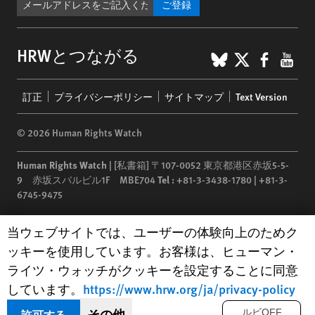
ご登録
BlueSky
X
Faceb
You
HRWとつながる
Footer
訂正
プライバシーポリシー
サイトマップ
Text Version
menu
© 2026 Human Rights Watch
Human Rights Watch
| [私書箱] 〒107-0052 東京都港区赤坂5-5-
9 赤坂スバルビル1F MBE704
Tel :
+81-3-3438-1780 | +81-3-
6745-9475
Human Rights Watch
is a 501(C)(3) nonprofit registered in the US
Human Rights Watch cookie preferences
当ウェブサイトでは、ユーザーの体験向上のためク
under EIN: 13-2875808
ッキーを使用しています。お客様は、ヒューマン・
ライツ・ウォッチがクッキーを設定することに同意
しています。
https://www.hrw.org/ja/privacy-policy
その他
許可する
ルビOFF