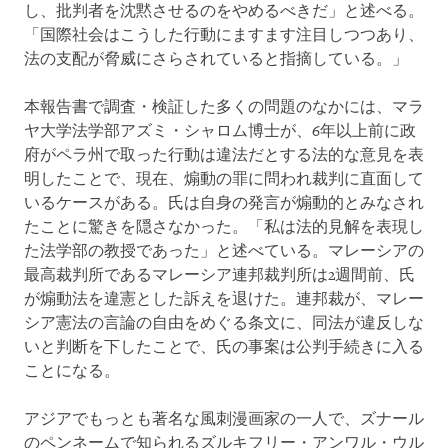
し、批判者を沈黙させるのをやめるべきだ」と述べる。
「国際社会はこうした行動にますます注目しつつあり、
法の支配が脅威にさらされていると指摘している。」
本報告書で調査・検証した多くの問題のなかには、マラ
ヤ大学法学部アズミ・シャロム博士が、6年以上前に政
府がペラ州で取った行動は違法だとする法的な意見を表
明したことで、現在、煽動の罪に問われ裁判に直面して
いるケースがある。氏は自身の発言が煽動的とみなされ
たことに驚きを隠さなかった。「私は法的見解を表現し
た法学部の教授であった」と述べている。マレーシアの
最高裁判所であるマレーシア連邦裁判所は2週間前、氏
が煽動法を違憲とした訴えを退けた。連邦裁が、マレー
シア憲法の言論の自由をめぐる条文に、同法が違反しな
いと判断を下したことで、氏の事案は公判手続きに入る
ことになる。
アジアでもっとも著名な風刺漫画家の一人で、ズナール
のペンネームで知られるズルキフリー・アンワル・ウル