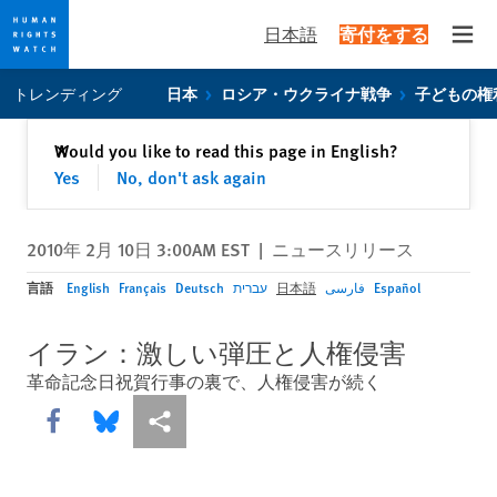
日本語
寄付をする
Open
Skip
Skip
トレンディング
日本
ロシア・ウクライナ戦争
子どもの権
to
to
cookie
main
閉じる
Would you like to read this page in English?
✕
privacy
content
Yes
No, don't ask again
notice
2010年 2月 10日 3:00AM EST
|
ニュースリリース
言語
English
Français
Deutsch
עברית
日本語
فارسی
Español
イラン：激しい弾圧と人権侵害
革命記念日祝賀行事の裏で、人権侵害が続く
Share this via Facebook
Share this via Bluesky
More sharing options