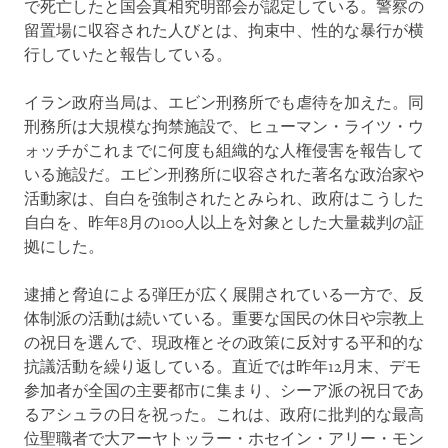
で死亡したと国会真相究明部会が認定している。警察の
留置場に収容された人びとは、拘束中、性的な暴行が横
行していたと報告している。
イラン政府当局は、エビン刑務所でも虐待を加えた。同
刑務所は大規模な拘禁施設で、ヒューマン・ライツ・ウ
ォッチがこれまでに何度も組織的な人権侵害を報告して
いる施設だ。エビン刑務所に収容された著名な政治家や
活動家は、自白を強制されたとみられ、政府はこうした
自白を、昨年8月の100人以上を対象とした大量裁判の証
拠にした。
逮捕と脅迫による弾圧が広く展開されている一方で、反
体制派の活動は続いている。重要な国民の休日や宗教上
の祝日を選んで、現政権とその政策に反対する平和的な
抗議活動を繰り返している。直近では昨年12月末、デモ
参加者が全国の主要都市に集まり、シーア派の祝日であ
るアシュラの日を祝った。これは、政府に批判的な最高
位聖職者で大アーヤトッラー・ホセイン・アリー・モン