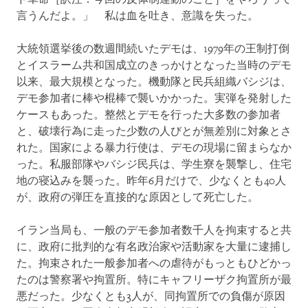
言うんだよ。」 私は血を吐き、意識を失った。
大統領選挙後の数週間続いたデモは、1979年の王制打倒
とイスラーム共和国成立のきっかけとなった当時のデモ
以来、最大規模となった。機動隊と民兵組織バシジは、
デモ参加者に棒や棍棒で襲いかかった。実弾を発射した
ケースもあった。整然とデモを行った大多数の参加者
と、破壊行為に走った少数の人びとが無差別に対象とさ
れた。国家による暴力行使は、デモの現場に留まらなか
った。私服部隊やバシジ民兵は、学生寮を襲撃し、住宅
地の寝込みを襲った。昨年6月だけで、少なくとも40人
が、政府の弾圧を直接的な原因として死亡した。
イラン当局も、一般のデモ参加者数千人を拘束すると共
に、政府に批判的な有名政治家や活動家を大量に逮捕し
た。拘束された一般参加者への虐待がもっともひどかっ
たのは警察署や拘置所。特にキャフリーザク拘置所が最
悪だった。少なくとも3人が、同拘置所での負傷が原因