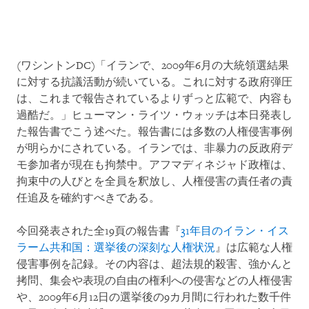
(ワシントンDC)「イランで、2009年6月の大統領選結果
に対する抗議活動が続いている。これに対する政府弾圧
は、これまで報告されているよりずっと広範で、内容も
過酷だ。」ヒューマン・ライツ・ウォッチは本日発表し
た報告書でこう述べた。報告書には多数の人権侵害事例
が明らかにされている。イランでは、非暴力の反政府デ
モ参加者が現在も拘禁中。アフマディネジャド政権は、
拘束中の人びとを全員を釈放し、人権侵害の責任者の責
任追及を確約すべきである。
今回発表された全19頁の報告書『
31年目のイラン・イス
ラーム共和国：選挙後の深刻な人権状況
』は広範な人権
侵害事例を記録。その内容は、超法規的殺害、強かんと
拷問、集会や表現の自由の権利への侵害などの人権侵害
や、2009年6月12日の選挙後の9カ月間に行われた数千件