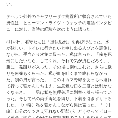
い。
テヘラン郊外のキャフリーザク拘置所に収容されていた
男性は、ヒューマン・ライツ・ウォッチの電話インタビ
ューに対し、当時の経験を次のように語った。
6月26日、看守たちは「擬似処刑」を再び行なった。水
が欲しい、トイレに行きたいと申し出る人びとを罵倒し
ながら、手当たり次第に殴った。私は言った。「俺を死
刑にしたいなら、してくれ。それで気が済むだろう。」
腹に一発蹴りが入った。その場に倒れこむと、さらに蹴
りを何発もくらった。私が血を吐くまで終わらなかっ
た。別の男が言った。「このオカマ野郎をあっちへ連れ
て行って強かんしちまえ。生意気な口を二度とは利かな
くなるさ。」 男は私を無理矢理に別室へ引っ張ってい
った。そして私の両手両足を縛り、下着を引きずり下ろ
した。〔中略〕私を強かんしながら男は言った。「〔中
略〕自分のケツさえ守れない野郎が、どうやってビロー
ド革命［訳注：今回の反体制運動のこと］をやろうって