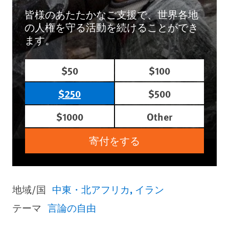
皆様のあたたかなご支援で、世界各地
の人権を守る活動を続けることができ
ます。
$50
$100
$250
$500
$1000
Other
寄付をする
地域/国
中東・北アフリカ
イラン
テーマ
言論の自由