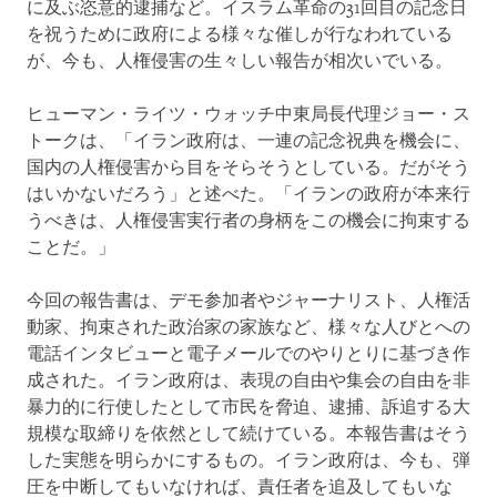
に及ぶ恣意的逮捕など。イスラム革命の31回目の記念日
を祝うために政府による様々な催しが行なわれている
が、今も、人権侵害の生々しい報告が相次いでいる。
ヒューマン・ライツ・ウォッチ中東局長代理ジョー・ス
トークは、「イラン政府は、一連の記念祝典を機会に、
国内の人権侵害から目をそらそうとしている。だがそう
はいかないだろう」と述べた。「イランの政府が本来行
うべきは、人権侵害実行者の身柄をこの機会に拘束する
ことだ。」
今回の報告書は、デモ参加者やジャーナリスト、人権活
動家、拘束された政治家の家族など、様々な人びとへの
電話インタビューと電子メールでのやりとりに基づき作
成された。イラン政府は、表現の自由や集会の自由を非
暴力的に行使したとして市民を脅迫、逮捕、訴追する大
規模な取締りを依然として続けている。本報告書はそう
した実態を明らかにするもの。イラン政府は、今も、弾
圧を中断してもいなければ、責任者を追及してもいな