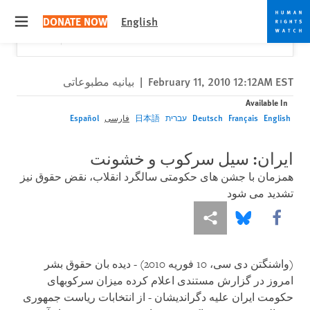
Skip
Skip
Close
Would you like to read this page in English?
✕
DONATE NOW
English
to
to
 menu
Yes
No, don't ask again
cookie
main
content
privacy
notice
February 11, 2010 12:12AM EST
|
بیانیه مطبوعاتی
Available In
English
Français
Deutsch
עברית
日本語
فارسی
Español
ایران: سیل سرکوب و خشونت
همزمان با جشن های حکومتی سالگرد انقلاب، نقض حقوق نیز
تشدید می شود
More sharing options
Share this via Bluesky
Share this via Facebook
(واشنگتن دی سی، 10 فوریه 2010) - دیده بان حقوق بشر
امروز در گزارش مستندی اعلام کرده میزان سرکوبهای
حکومت ایران علیه دگراندیشان - از انتخابات ریاست جمهوری