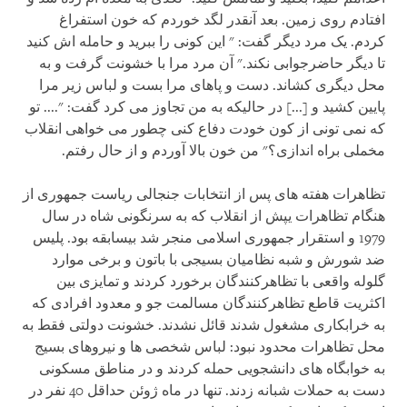
افتادم روی زمین. بعد آنقدر لگد خوردم که خون استفراغ
کردم. یک مرد دیگر گفت: " این کونی را ببرید و حامله اش کنید
تا دیگر حاضرجوابی نکند." آن مرد مرا با خشونت گرفت و به
محل دیگری کشاند. دست و پاهای مرا بست و لباس زیر مرا
پایین کشید و [...] در حالیکه به من تجاوز می کرد گفت: ".... تو
که نمی تونی از کون خودت دفاع کنی چطور می خواهی انقلاب
مخملی براه اندازی؟" من خون بالا آوردم و از حال رفتم.
تظاهرات هفته های پس از انتخابات جنجالی ریاست جمهوری از
هنگام تظاهرات یپش از انقلاب که به سرنگونی شاه در سال
1979 و استقرار جمهوری اسلامی منجر شد بیسابقه بود. پلیس
ضد شورش و شبه نظامیان بسیجی با باتون و برخی موارد
گلوله واقعی با تظاهرکنندگان برخورد کردند و تمایزی بین
اکثریت قاطع تظاهرکنندگان مسالمت جو و معدود افرادی که
به خرابکاری مشغول شدند قائل نشدند. خشونت دولتی فقط به
محل تظاهرات محدود نبود: لباس شخصی ها و نیروهای بسیج
به خوابگاه های دانشجویی حمله کردند و در مناطق مسکونی
دست به حملات شبانه زدند. تنها در ماه ژوئن حداقل 40 نفر در