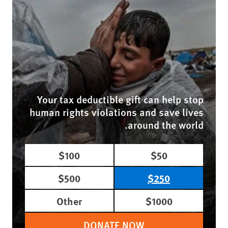
Your tax deductible gift can help stop
human rights violations and save lives
around the world.
$100
$50
$500
$250
Other
$1000
DONATE NOW