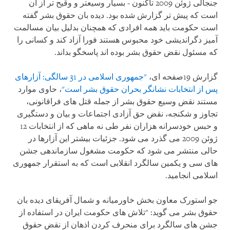
جنجالی ژوئن 2009 تاکنون - بسیار وسیعتر و وقیح تر از آن
است که پیش تر گزارش شده بود. دیده بان حقوق بشر گفته
است حکومت باید همه افرادی که همچنان بدلیل بیان مسالمت
آمیز دگراندیشی خود محبوس هستند فورا آزاد کند و کسانی را
که مسئول نقض حقوق بشر بوده اند پاسخگو بداند.
گزارش 19صفحه ای،
"جمهوری اسلامی در 31 سالگی: آزارهای
پس از انتخابات نشانگر بحران حقوق بشر است"
، حاوی موارد
مستند نقض وسیع حقوق بشر از جمله قتل های فراقانونی،
تجاوز و شکنجه، نقض حق آزادی اجتماعات و بیان و دستگیری
و حبس خودسرانه هزاران نفر طی نه ماهی که از انتخابات 12
ژوئن 2009 می گذرد می شود. جزئیات بیشتر این آزارها در
حالی منتشر می شود که حکومت مشغول سازماندهی جشن
های سی و یکمین سالگرد انقلابی است که به استقرار جمهوری
اسلامی انجامید.
جو استورک معاون بخش خاورمیانه و شمال آفریقای دیده بان
حقوق بشر می گوید: "تلاش های حکومت ایران در استفاده از
جشن های سالگرد برای منحرف کردن اذهان از نقض حقوق