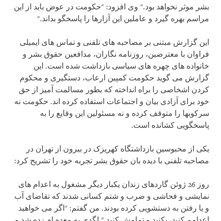
بشر موثر نخواهد بود." وی افزود: "حکومت در عوض باید از این
مراسم بهره گیرد و عاملین این آزارها را پاسخگو بداند."
این گزارش مبتنی بر مصاحبه های تلفنی و تماس های ایمیلی
فراوان با معترضین، روزنامه نگاران، مدافعین حقوق بشر و
خانواده های چهره های سیاسی بازداشت شده است. این
گزارش می گوید حکومت کمپین ارعاب، دستگیری و محکوم
کردن اشخاصی را براه انداخته که بطور مسالمت آمیز از حق
خود برای آزادی بیان و اجتماعات استفاده کرده اند. حکومت نه
سرکوبها را متوقف کرده و نه مسئولین این وقایع را به
پاسخگویی کشانده است.
یکی از محبوسین بازداشتگاه کهریزک در بیرون از تهران در
مصاحبه تلفنی با دیده بان حقوق بشر تجربه خود را تشریح کرد:
روز 26 ژوئن گاردهای زندان یکبار دیگر مشغول به اعدام های
نمایشی و فحاشی و ضرب و شتم کسانی شدند که تقاضای آب
و یا رفتن به دستشویی کرده بودند. من گفتم: "اگر می خواهید
اعدامم کنید، بکنید و تمامش کنید." لگدی به معده ام زده شد و