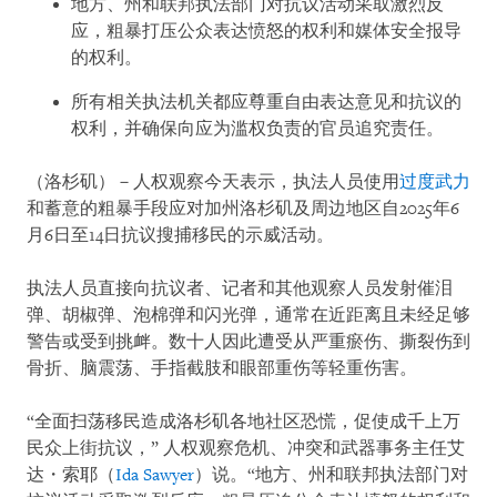
地方、州和联邦执法部门对抗议活动采取激烈反
应，粗暴打压公众表达愤怒的权利和媒体安全报导
的权利。
所有相关执法机关都应尊重自由表达意见和抗议的
权利，并确保向应为滥权负责的官员追究责任。
（洛杉矶）－人权观察今天表示，执法人员使用
过度武力
和蓄意的粗暴手段应对加州洛杉矶及周边地区自2025年6
月6日至14日抗议搜捕移民的示威活动。
执法人员直接向抗议者、记者和其他观察人员发射催泪
弹、胡椒弹、泡棉弹和闪光弹，通常在近距离且未经足够
警告或受到挑衅。数十人因此遭受从严重瘀伤、撕裂伤到
骨折、脑震荡、手指截肢和眼部重伤等轻重伤害。
“全面扫荡移民造成洛杉矶各地社区恐慌，促使成千上万
民众上街抗议，” 人权观察危机、冲突和武器事务主任艾
达・索耶（
Ida Sawyer
）说。“地方、州和联邦执法部门对