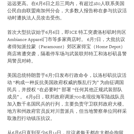
远远更高。在6月6日之后三周内，有超过280人联系美国
公民自由联盟南加州分会，大多数人报告称在参与抗议活
动时遭执法人员攻击受伤。
首次大型抗议始于6月6日，即ICE 特工突袭洛杉矶时尚区
Ambiance Apparel门市等多家商店时。 6月7日，大批抗议
者得知派拉蒙（Paramount）郊区家得宝（Home Depot）
商店将遭突袭，隔着停车场与武装联邦特工和洛杉矶县警
局警员对峙。
美国总统特朗普于6月7日发布行政命令，以洛杉矶抗议活
动 “构成一种反抗美国政府权威的叛乱行为” 为由征调国
民兵，并授权 “在必要时” 部署 “任何其他正规武装部队
成员” 。 6月9日，联邦政府调派700名现役海军陆战队员
加入数千名国民兵的行列，主要负责守卫联邦政府大楼。
地方和州政府官员反对川普派兵，但当地警察单位同样采
取激烈行动镇压抗议。
从6月6日直到至少6月14日，抗议者每天都在大都会拘留