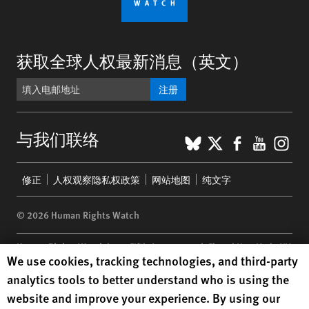
获取全球人权最新消息（英文）
注册
BlueSky
X
Faceboo
YouTu
Ins
与我们联络
Footer
修正
人权观察隐私权政策
网站地图
纯文字
menu
© 2026 Human Rights Watch
Human Rights Watch
| 350 Fifth Avenue, 34th Floor | New York,
NY
Human Rights Watch cookie preferences
We use cookies, tracking technologies, and third-party
10118-3299
USA
|
t
1.212.290.4700
analytics tools to better understand who is using the
Human Rights Watch
is a 501(C)(3) nonprofit registered in the US
website and improve your experience. By using our
under EIN: 13-2875808