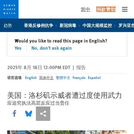
简中
捐款赞助
Open
Skip
Skip
趋势
香港反修例抗争
新冠病毒
中国大规模监控
罗兴亚
to
to
cookie
main
关闭
Would you like to read this page in English?
✕
privacy
content
Yes
No, don't ask again
notice
2025年 8月 18日 12:00PM EDT
|
报告
语言选项
English
简体中文
繁體中文
Français
Español
美国：洛杉矶示威者遭过度使用武力
应追究执法高层反应过当责任
Share this via Facebook
Share this via Bluesky
More sharing options