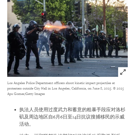
Click to
Los Angeles Police Department officers shoot kinetic impact projectiles at
protesters outside City Hall in Los Angeles, California, on June 8, 2025.
© 2025
Apu Gomes/Getty Images
执法人员使用过度武力和蓄意的粗暴手段应对洛杉
矶及周边地区自6月6日至14日抗议搜捕移民的示威
活动。