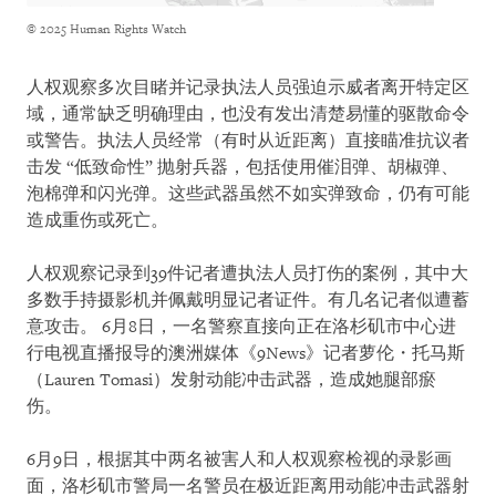
© 2025 Human Rights Watch
人权观察多次目睹并记录执法人员强迫示威者离开特定区
域，通常缺乏明确理由，也没有发出清楚易懂的驱散命令
或警告。执法人员经常（有时从近距离）直接瞄准抗议者
击发 “低致命性” 抛射兵器，包括使用催泪弹、胡椒弹、
泡棉弹和闪光弹。这些武器虽然不如实弹致命，仍有可能
造成重伤或死亡。
人权观察记录到39件记者遭执法人员打伤的案例，其中大
多数手持摄影机并佩戴明显记者证件。有几名记者似遭蓄
意攻击。 6月8日，一名警察直接向正在洛杉矶市中心进
行电视直播报导的澳洲媒体《9News》记者萝伦・托马斯
（Lauren Tomasi）发射动能冲击武器，造成她腿部瘀
伤。
6月9日，根据其中两名被害人和人权观察检视的录影画
面，洛杉矶市警局一名警员在极近距离用动能冲击武器射