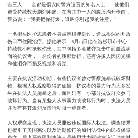
击三人——全都是倡议向警方追责的知名人士——使他们
遭受持续数天剧烈疼痛。在向其中一人的腹股沟开枪前，
警员说： “我要把你打爆，谁叫你引起我的注意。”
一名街头医护志愿者本身被泡棉弹划过，造成很深的开放
伤口而住院治疗。据他表示，6月14日他在洛杉矶市中心
持续数小时抢救伤患，其中包括多名被弹丸击中而血流满
面的抗议者，一名伤者的腿部骨折，还有许多人因闪光弹
和催泪弹而损及视觉和听觉。
主要在抗议活动初期，有些抗议者曾对警察施暴或破坏财
物。根据人权观察取得的证据，抗议者的暴力行为大多发
生在执法人员施暴之后，而且只有一小部分抗议群众参与
破坏行为。当有某些人从事暴力或破坏行为时，执法人员
并没有将其激烈反击行动限于施暴者。
人权观察发现，执法人员显然违反国际人权法。调查结果
也援引了美国宪法以及近期修订的加州法律中的民权保障
条文，后者严格限制执法人员使用武力驱散抗议活动的时