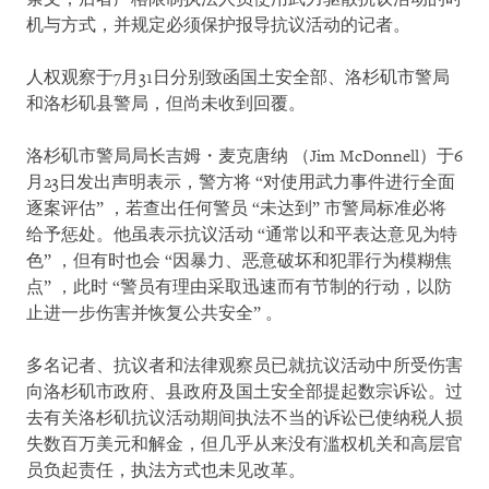
机与方式，并规定必须保护报导抗议活动的记者。
人权观察于7月31日分别致函国土安全部、洛杉矶市警局
和洛杉矶县警局，但尚未收到回覆。
洛杉矶市警局局长吉姆・麦克唐纳 （Jim McDonnell）于6
月23日发出声明表示，警方将 “对使用武力事件进行全面
逐案评估” ，若查出任何警员 “未达到” 市警局标准必将
给予惩处。他虽表示抗议活动 “通常以和平表达意见为特
色” ，但有时也会 “因暴力、恶意破坏和犯罪行为模糊焦
点” ，此时 “警员有理由采取迅速而有节制的行动，以防
止进一步伤害并恢复公共安全” 。
多名记者、抗议者和法律观察员已就抗议活动中所受伤害
向洛杉矶市政府、县政府及国土安全部提起数宗诉讼。过
去有关洛杉矶抗议活动期间执法不当的诉讼已使纳税人损
失数百万美元和解金，但几乎从来没有滥权机关和高层官
员负起责任，执法方式也未见改革。