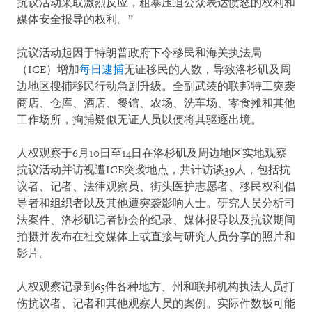
抗议活动采取激烈反应，粗暴压迫公众表达愤怒的权利和
媒体安全报导的权利。”
抗议活动起因于特朗普政府下令移民和海关执法局
（ICE）增加
每日逮捕
无证移民的人数，导致洛杉矶及周
边地区搜捕移民行动急剧升级。全副武装的联邦特工突袭
商店、仓库、酒店、餐馆、农场、洗车场、零食摊和其他
工作场所，拘捕疑似无证人员以便将其驱逐出境。
人权观察于6月10日至14日在洛杉矶及周边地区实地观察
抗议活动并访视遭ICE突袭地点，共计访谈39人，包括抗
议者、记者、法律观察员、街头医护志愿者、移民权利倡
导者和组织者以及其他遭突袭影响人士。研究人员分析司
法案件、洛杉矶记者协会的纪录、媒体报导以及抗议期间
拍摄并发布在社交媒体上或直接与研究人员分享的照片和
影片。
人权观察记录到65件各种地方、州和联邦机构执法人员打
伤抗议者、记者和其他观察人员的案例。实际件数极可能