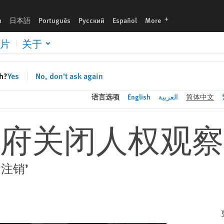
languages
h
日本語
Português
Русский
Español
More
片
关于
sh?
Yes
No, don't ask again
语言选项
English
العربية
简体中文
府关闭人权观察
注销’