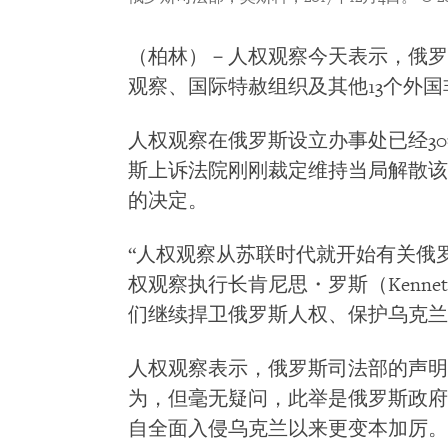
（柏林）－人权观察今天表示，俄罗斯
观察、国际特赦组织及其他13个外
人权观察在俄罗斯设立办事处已经3
斯上诉法院刚刚裁定维持当局解散该国主
的决定。
“人权观察从苏联时代就开始有关俄
权观察执行长肯尼思・罗斯（Kennet
们继续捍卫俄罗斯人权、保护乌克兰
人权观察表示，俄罗斯司法部的声明
为，但毫无疑问，此举是俄罗斯政府
自全面入侵乌克兰以来更变本加厉。