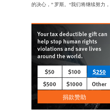
的决心，” 罗斯。“我们将继续努力
Your tax deductible gift can
help stop human rights
violations and save lives
around the world.
$50
$100
$250
$500
$1000
Other
捐款赞助