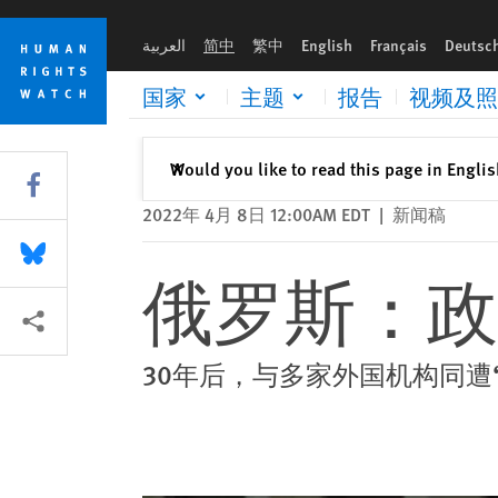
Skip
Skip
俄罗斯：政府关闭人权观察办事处
to
to
العربية
简中
繁中
English
Français
Deutsc
cookie
main
privacy
content
国家
主题
报告
视频及照
notice
关闭
Would you like to read this page in Engli
✕
Share this via Facebook
2022年 4月 8日 12:00AM EDT
|
新闻稿
Share this via Bluesky
俄罗斯：政
More sharing options
30年后，与多家外国机构同遭‘