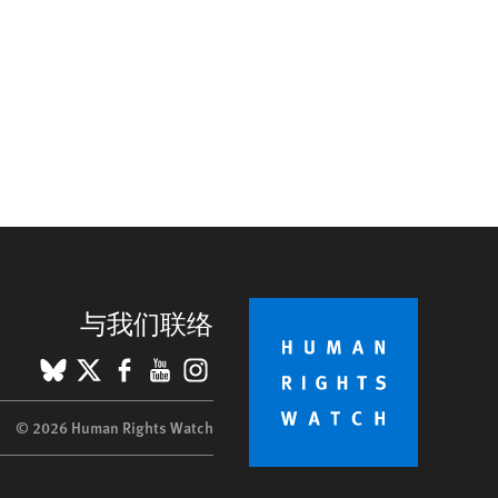
与我们联络
BlueSky
X
Facebook
YouTube
Instagram
© 2026 Human Rights Watch