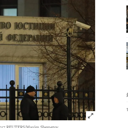
Click to expand 
017 REUTERS/Maxim Shemetov