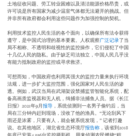
土地征收问题、劳工转业困难以及清洁能源价格昂贵，或
许可说是所有国家为减少温室气体都无法避开的挑战。但
并非所有政府都会利用这些问题作为加强控制的契机。
利用技术监控人民生活的各个面向，以确保所有法令获得
遵守，是中国式治理的基本要素。人权观察
广泛记录
了当
局不相称、不透明和歧视性的监控操作，它们侵犯了中国
十几亿人民的隐私。由于缺乏司法独立，中国人民几乎没
有能力抵制政府的监控或寻求救济。
可想而知，中国政府也利用其强大的监控力量来执行环境
法规，进一步扩大监控范围，强化国家对人民生活的渗
透。例如，武汉当局在武湖架设禁捕监管智能化系统，配
备高画质监视器和无人机，缉捕非法捕鱼人员。据《长江
日报》2021年9月
报导
，系统侦测到一名男子偷钓后，当
局在三分钟内赶到现场，没收了他的渔具。“无论刮风下
雨还是浓雾，只要有人，就会被系统发现，” 记者打趣
说。在其他地区，湖北省生态环境厅
报告称
，该省到2018
年底已安装4,336台监控摄影机，用来侦测农民燃烧“秸