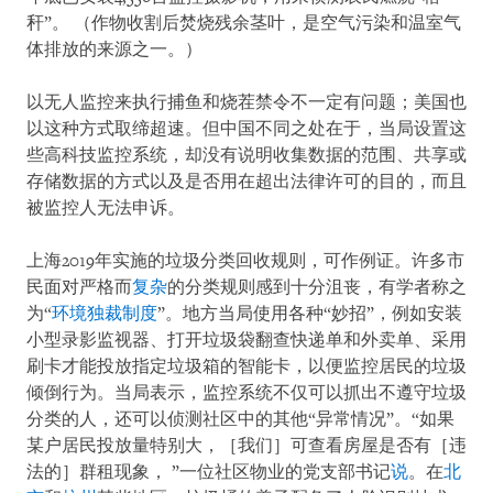
秆”。 （作物收割后焚烧残余茎叶，是空气污染和温室气
体排放的来源之一。）
以无人监控来执行捕鱼和烧茬禁令不一定有问题；美国也
以这种方式取缔超速。但中国不同之处在于，当局设置这
些高科技监控系统，却没有说明收集数据的范围、共享或
存储数据的方式以及是否用在超出法律许可的目的，而且
被监控人无法申诉。
上海2019年实施的垃圾分类回收规则，可作例证。许多市
民面对严格而
复杂
的分类规则感到十分沮丧，有学者称之
为“
环境独裁制度
”。地方当局使用各种“妙招”，例如安装
小型录影监视器、打开垃圾袋翻查快递单和外卖单、采用
刷卡才能投放指定垃圾箱的智能卡，以便监控居民的垃圾
倾倒行为。当局表示，监控系统不仅可以抓出不遵守垃圾
分类的人，还可以侦测社区中的其他“异常情况”。“如果
某户居民投放量特别大，［我们］可查看房屋是否有［违
法的］群租现象， ”一位社区物业的党支部书记
说
。在
北