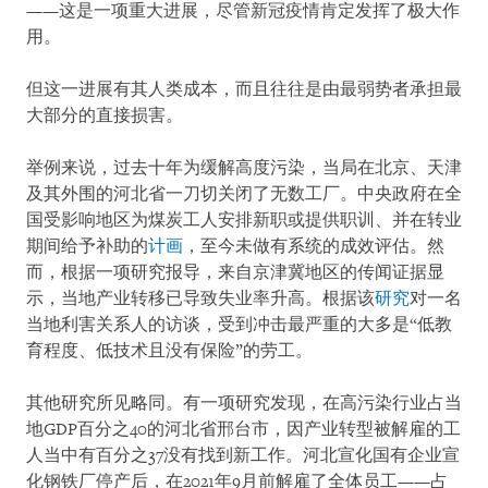
——这是一项重大进展，尽管新冠疫情肯定发挥了极大作
用。
但这一进展有其人类成本，而且往往是由最弱势者承担最
大部分的直接损害。
举例来说，过去十年为缓解高度污染，当局在北京、天津
及其外围的河北省一刀切关闭了无数工厂。中央政府在全
国受影响地区为煤炭工人安排新职或提供职训、并在转业
期间给予补助的
计画
，至今未做有系统的成效评估。然
而，根据一项研究报导，来自京津冀地区的传闻证据显
示，当地产业转移已导致失业率升高。根据该
研究
对一名
当地利害关系人的访谈，受到冲击最严重的大多是“低教
育程度、低技术且没有保险”的劳工。
其他研究所见略同。有一项研究发现，在高污染行业占当
地GDP百分之40的河北省邢台市，因产业转型被解雇的工
人当中有百分之37没有找到新工作。河北宣化国有企业宣
化钢铁厂停产后，在2021年9月前解雇了全体员工——占