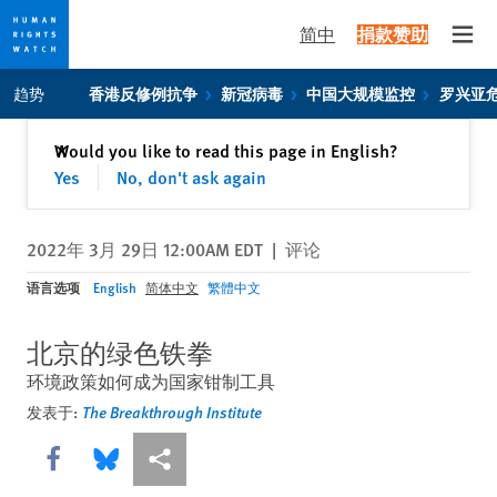
简中
捐款赞助
Open
Skip
Skip
趋势
香港反修例抗争
新冠病毒
中国大规模监控
罗兴亚
to
to
cookie
main
关闭
Would you like to read this page in English?
✕
privacy
content
Yes
No, don't ask again
notice
2022年 3月 29日 12:00AM EDT
|
评论
语言选项
English
简体中文
繁體中文
北京的绿色铁拳
环境政策如何成为国家钳制工具
发表于:
The Breakthrough Institute
Share this via Facebook
Share this via Bluesky
More sharing options