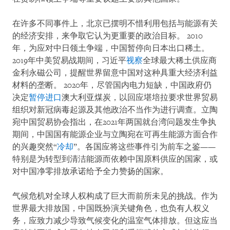
在许多不同事件上，北京已摆明不惜利用包括与能源有关
的经济安排，来争取它认为更重要的政治目标。 2010
年，为应对中日领土争端，中国暂停向日本出口稀土。
2019年中美贸易战期间，习近平
视察
全球最大稀土供应商
金利永磁公司，提醒世界留意中国对这种具重大经济利益
材料的垄断。 2020年，尽管国内电力短缺，中国政府仍
决定
暂停进口
澳大利亚煤炭，以回应堪培拉要求世界贸易
组织对新冠病毒起源及其他政治不当作为进行调查。立陶
宛中国贸易协会指出，在2021年两国就台湾问题发生争执
期间，中国国有能源企业与立陶宛在可再生能源方面合作
的兴趣突然“
冷却
”。各国应将这些事件引为前车之鉴——
特别是为转型到清洁能源而依赖中国原料供应的国家，或
对中国净零排放承诺给予全力赞扬的国家。
气候危机对全球人权构成了巨大而前所未见的挑战。作为
世界最大排放国，中国既扮演关键角色，也负有人权义
务，应致力减少导致气候变化的温室气体排放。但这应当