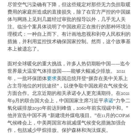
尽管空气污染确有下降，但这些规定对那些无力负担取暖
费用的家庭所造成的直接损失，除了在官方严控的中国媒
体与网路上见到几篇经过审批的报导以外，几乎无人关
注。临汾个案具体说明了中国政府正在推行的那种环境治
理模式：一种自上而下、有计画地忽视和剥夺人民权利的
措施，并利用监控技术确保国家控制。然而，这个故事基
本上被遗忘了。
面对全球暖化的重大挑战，许多人热切期盼中国——迄今
世界最大温室气体排放国——能够大幅减少排放。 2021
年，一批环保团体
要求
美国总统拜登“摒弃在美中关系上
占主导地位的对抗途径”，以便争取中国政府在气候变化
方面合作。北京近期的相关承诺令人更充满期待。在2021
年9月的联合国大会上，中国国家主席习近平
承诺
“力争二
氧化碳排放2030年前达到峰值，2060年前实现碳中和。”
他并宣告中国不再 “新建境外煤电项目。”在11月的COP26
气候峰会上，中美两国宣布就减缓气候变化措施加强合
作，包括减少甲烷排放、保护森林和淘汰煤炭。