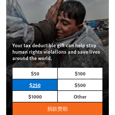
Your tax deductible gift can help stop
human rights violations and save lives
around the world.
$50
$100
$250
$500
$1000
Other
捐款赞助