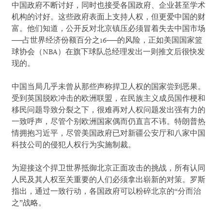
中国政府不断讨好，同时也接受各国政府、企业甚至学术
机构的讨好。这些政府表面上支持人权，但更爱中国的财
富。他们知道，公开反对北京镇压必须冒着失去中国市场
──占世界经济份额百分之16──的风险，正如美国国家篮
球协会（NBA）在旗下球队总经理发出一则推文后很快发
现的。
中国当局几乎未曾从那些声称捍卫人权的国家尝到恶果。
受到英国脱欧冲击的欧洲联盟，在民族主义成员国作梗和
移民问题导致分裂之下，很难再对人权问题发出强有力的
一致呼声，尽管个别欧洲国家偶而仍直言不讳。特朗普热
情拥抱习近平，尽管美国政府已对新疆公安厅和八家中国
科技公司的侵犯人权行为实施制裁。
为迎接这个捍卫世界抵御北京正面攻击的挑战，所有认同
人民及其人权至关重要的人们必须拿出崭新的对策。罗斯
指出，通过一致行动，各国政府可以粉碎北京的“分而治
之”战略。