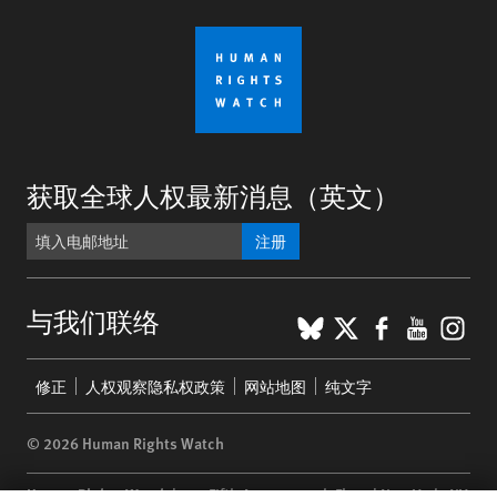
获取全球人权最新消息（英文）
注册
BlueSky
X
Faceboo
YouTu
Ins
与我们联络
Footer
修正
人权观察隐私权政策
网站地图
纯文字
menu
© 2026 Human Rights Watch
Human Rights Watch
| 350 Fifth Avenue, 34th Floor | New York,
NY