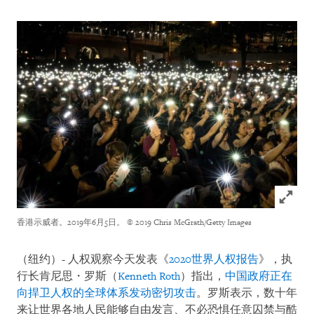
Click to
香港示威者。2019年6月5日。
© 2019 Chris McGrath/Getty Images
（纽约）- 人权观察今天发表《
2020世界人权报告
》，执
行长肯尼思・罗斯（
Kenneth Roth
）指出，
中国政府正在
向捍卫人权的全球体系发动密切攻击
。罗斯表示，数十年
来让世界各地人民能够自由发言、不必恐惧任意囚禁与酷