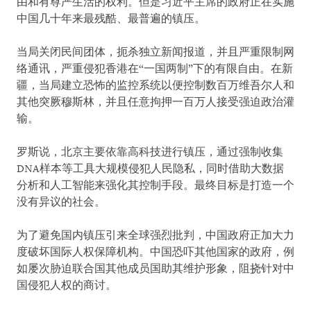
由和有尊严生活的权利。但是习近平主席的政府正在实施
中国几十年来最残酷、最普遍的镇压。
当局关闭民间团体，扼杀独立新闻报道，并且严重限制网
络通讯，严重侵犯香港在“一国两制”下的有限自由。在新
疆，当局建立恐怖的监控系统以便控制数百万维吾尔人和
其他突厥穆斯林，并且任意拘押一百万人接受强迫政治灌
输。
罗斯说，北京主要依靠高科技进行镇压，通过强制收集
DNA样本等工具大规模侵犯人民隐私，同时借助大数据
分析和人工智能来强化其控制手段。最终目标是打造一个
没有异议的社会。
为了避免国内镇压引来全球强烈批判，中国政府正加大力
度破坏国际人权保障机构。中国恐吓其他国家的政府，例
如屡次胁迫联合国其他成员国助其维护形象，阻挠针对中
国侵犯人权的商讨。