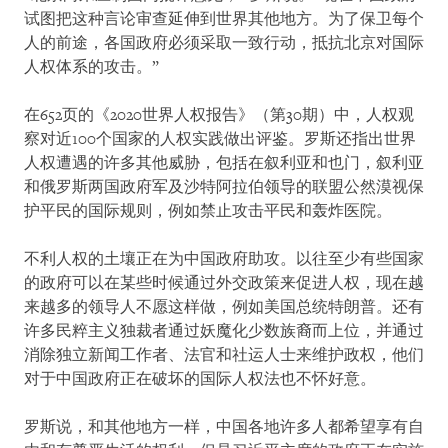
试图把这种言论审查延伸到世界其他地方。为了保卫每个
人的前途，各国政府必须采取一致行动，抵抗北京对国际
人权体系的攻击。”
在652页的《2020世界人权报告》（第30期）中，人权观
察对近100个国家的人权实践做出评鉴。罗斯还指出世界
人权遭遇的许多其他威胁，包括在叙利亚和也门，叙利亚
和俄罗斯两国政府军及沙特阿拉伯领导的联盟公然漠视保
护平民的国际规则，例如禁止攻击平民和轰炸医院。
不利人权的土壤正在为中国政府助攻。以往至少有些国家
的政府可以在某些时候通过外交政策来促进人权，现在越
来越多的领导人不愿这样做，例如美国总统特朗普。还有
许多民粹主义独裁者通过妖魔化少数族裔而上位，并通过
消除独立新闻工作者、法官和社运人士来维护政权，他们
对于中国政府正在破坏的国际人权法也不怀好意。
罗斯说，和其他地方一样，中国各地许多人都希望享有自