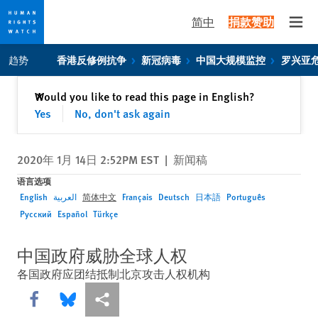
简中
捐款赞助
Open
Skip
Skip
趋势
香港反修例抗争
新冠病毒
中国大规模监控
罗兴亚
to
to
cookie
main
关闭
Would you like to read this page in English?
✕
privacy
content
Yes
No, don't ask again
notice
2020年 1月 14日 2:52PM EST
|
新闻稿
语言选项
English
العربية
简体中文
Français
Deutsch
日本語
Português
Русский
Español
Türkçe
中国政府威胁全球人权
各国政府应团结抵制北京攻击人权机构
Share this via Facebook
Share this via Bluesky
More sharing options