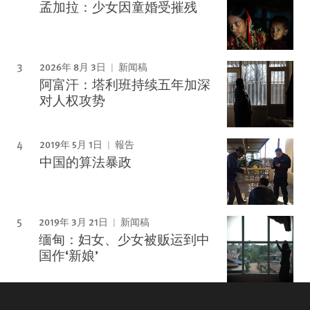
孟加拉：少女因童婚受摧残
2026年 8月 3日
新闻稿
阿富汗：塔利班持续五年加深
对人权攻势
2019年 5月 1日
報告
中国的算法暴政
2019年 3月 21日
新闻稿
缅甸：妇女、少女被贩运到中
国作‘新娘’