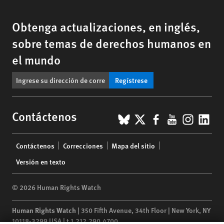
Obtenga actualizaciones, en inglés,
sobre temas de derechos humanos en
el mundo
Regístrese
BlueSky
X
Facebook
YouTub
Insta
Lin
Contáctenos
Footer
Contáctenos
Correcciones
Mapa del sitio
menu
Versión en texto
© 2026 Human Rights Watch
Human Rights Watch
| 350 Fifth Avenue, 34th Floor | New York,
NY
10118-3299
USA
|
t
1.212.290.4700