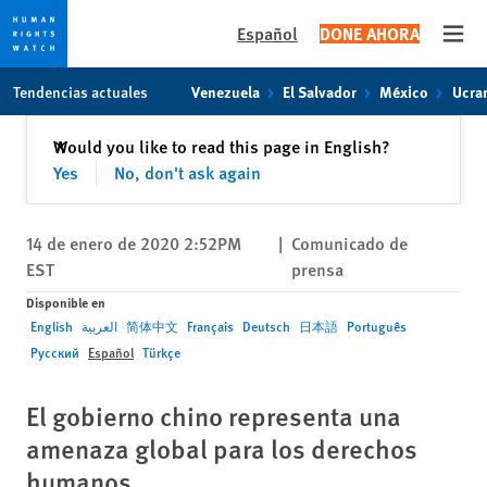
Español
DONE AHORA
Open
Skip
Skip
Tendencias actuales
Venezuela
El Salvador
México
Ucra
to
to
cookie
main
Cerrar
Would you like to read this page in English?
✕
privacy
content
Yes
No, don't ask again
notice
14 de enero de 2020 2:52PM
|
Comunicado de
EST
prensa
Disponible en
English
العربية
简体中文
Français
Deutsch
日本語
Português
Русский
Español
Türkçe
El gobierno chino representa una
amenaza global para los derechos
humanos