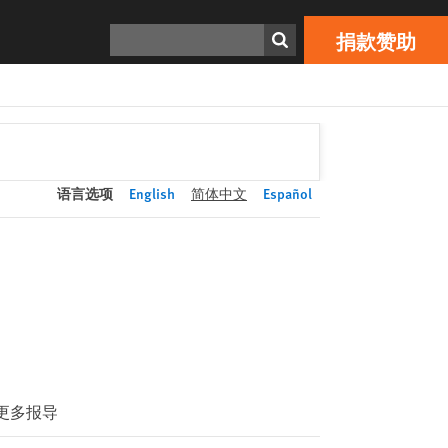
捐款赞助
Print
搜寻
捐款赞助
语言选项
English
简体中文
Español
更多报导