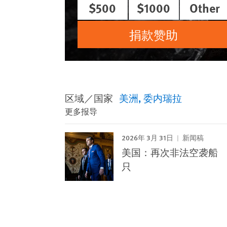
$500
$1000
Other
捐款赞助
区域／国家
美洲
委内瑞拉
更多报导
2026年 3月 31日
新闻稿
美国：再次非法空袭船
只