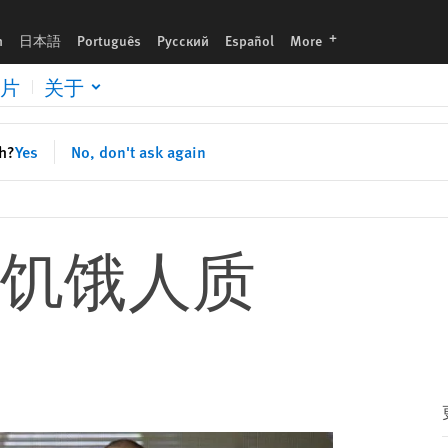
languages
h
日本語
Português
Русский
Español
More
片
关于
sh?
Yes
No, don't ask again
饥饿人质