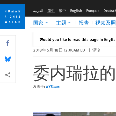
Skip
Skip
委内瑞拉的饥饿人质
to
to
العربية
简中
繁中
English
Français
Deutsc
cookie
main
privacy
content
国家
主题
报告
视频及照
notice
关闭
Would you like to read this page in Engli
✕
Share this via Facebook
2018年 5月 18日 12:00AM EDT
|
评论
Share this via Bluesky
委内瑞拉的
More sharing options
发表于:
NYTimes