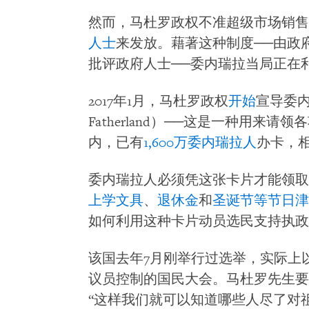
然而，马杜罗政权不准超级市场销售
人士
来发放。藉著这种制度──由政
批评政府人士──委内瑞拉当局正在
2017年1月，马杜罗政权
开始
宣导委内瑞
Fatherland）──这是一种用来
内，已有
1,600万委内瑞拉人
办卡，
委内瑞拉人必须凭这张卡片才能领取
上学文具
、
退休金
和
圣诞节等节日津
如何利用这种卡片动员选民支持执政
该国去年7月刚举行过选举，实际上
议员控制的国民大会。马杜罗先生要
“这样我们就可以知道哪些人尽了对