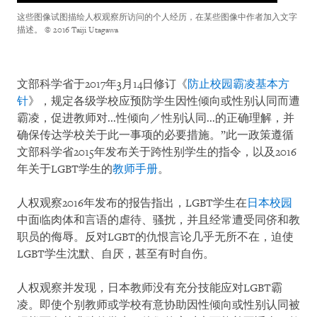
这些图像试图描绘人权观察所访问的个人经历，在某些图像中作者加入文字
描述。
© 2016 Taiji Utagawa
文部科学省于2017年3月14日修订《
防止校园霸凌基本方
针
》，规定各级学校应预防学生因性倾向或性别认同而遭
霸凌，促进教师对...性倾向／性别认同...的正确理解，并
确保传达学校关于此一事项的必要措施。”此一政策遵循
文部科学省2015年发布关于跨性别学生的指令，以及2016
年关于LGBT学生的
教师手册
。
人权观察2016年发布的报告指出，LGBT学生在
日本校园
中面临肉体和言语的虐待、骚扰，并且经常遭受同侪和教
职员的侮辱。反对LGBT的仇恨言论几乎无所不在，迫使
LGBT学生沈默、自厌，甚至有时自伤。
人权观察并发现，日本教师没有充分技能应对LGBT霸
凌。即使个别教师或学校有意协助因性倾向或性别认同被