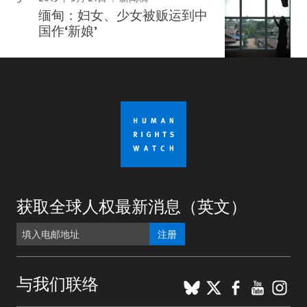
缅甸：妇女、少女被贩运到中
国作‘新娘’
获取全球人权最新消息（英文）
注册
BlueSky
X
Faceboo
YouTu
Ins
与我们联络