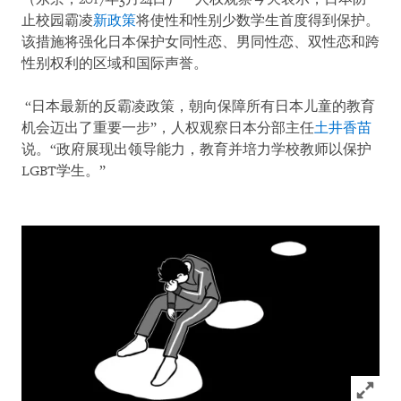
止校园霸凌
新政策
将使性和性别少数学生首度得到保护。
该措施将强化日本保护女同性恋、男同性恋、双性恋和跨
性别权利的区域和国际声誉。
“日本最新的反霸凌政策，朝向保障所有日本儿童的教育
机会迈出了重要一步”，人权观察日本分部主任
土井香苗
说。“政府展现出领导能力，教育并培力学校教师以保护
LGBT学生。”
Click to