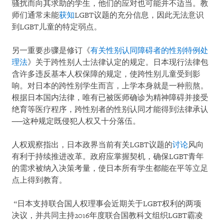
骚扰而向其求助的学生，他们的应对也可能并不适当。教
师们通常未能
获知
LGBT议题的充分信息，因此无法意识
到LGBT儿童的特定弱点。
另一重要步骤是修订《
有关性别认同障碍者的性别特例处
理法
》关于跨性别人士法律认定的规定。日本现行法律包
含许多违反基本人权保障的规定，使跨性别儿童受到影
响。对日本的跨性别学生而言，上学本身就是一种煎熬。
根据日本国内法律，唯有已被医师确诊为精神障碍并接受
绝育等医疗程序，跨性别者的性别认同才能得到法律承认
──这种规定既侵犯人权又十分落伍。
人权观察指出，日本政界当前有关LGBT议题的
讨论
风向
有利于持续推进改革。政府应掌握契机，确保LGBT青年
的需求被纳入决策考量，使日本所有学生都能在平等立足
点上得到教育。
“日本支持联合国人权理事会近期关于LGBT权利的两项
决议，并共同主持2016年度联合国教科文组织LGBT霸凌