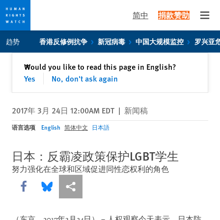
简中
捐款赞助
Open
Skip
Skip
趋势
香港反修例抗争
新冠病毒
中国大规模监控
罗兴亚
to
to
cookie
main
关闭
Would you like to read this page in English?
✕
privacy
content
Yes
No, don't ask again
notice
2017年 3月 24日 12:00AM EDT
|
新闻稿
语言选项
English
简体中文
日本語
日本：反霸凌政策保护LGBT学生
努力强化在全球和区域促进同性恋权利的角色
Share this via Facebook
Share this via Bluesky
More sharing options
（东京，2017年3月24日）－人权观察今天表示，日本防