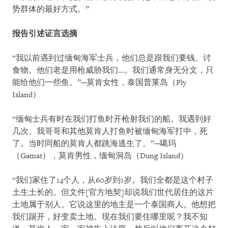
势群体的最好方式。”
报告引述证言选摘
“我以前遇到过缅甸海军士兵，他们总是跟我们要钱、讨
食物。他们老是用枪威胁我们...。我们通常身无分文，只
能给他们一些鱼。”─莫肯女性，泰国普莱岛（Ply
Island）
“缅甸士兵有时在我们打鱼时开枪射我们的船。我遇到好
几次。我哥哥和其他莫肯人打鱼时被缅甸海军打中，死
了。当时同船的莫肯人都跳海逃生了。”─噶玛
（Gamat），莫肯男性，缅甸洞岛（Dung Island）
“我们家住了14个人，从60岁到1岁。我们全都是这个村子
土生土长的。但文件[官方地契]却说我们世代居住的这片
土地属于别人。它说这里的地主是一个泰国商人。他想把
我们踢开，好变卖土地。现在我们要住哪里呢？我不知