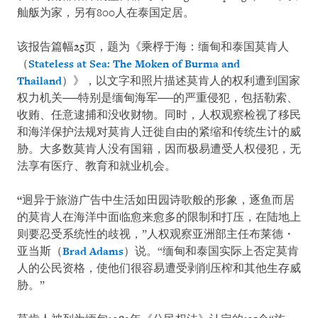
舢舨为家，另有800人在泰国定居。
该报告篇幅
25
页，题为《乘桴于海：缅甸和泰国莫肯人
（
Stateless at Sea: The Moken of Burma and
Thailand
）》，以文字和照片描述莫肯人的权利遭到国家
权力机关──特别是缅甸海军──的严重侵犯，包括勒索、
收贿、任意逮捕和没收财物。同时，人权观察检视了移民
和海洋保护法规对莫肯人迁徙自由的紧缩和传统生计的威
胁。大多数莫肯人没有国籍，因而极易遭受人权侵犯，无
法享有医疗、教育和就业机会。
“
迥异于旅游广告中生活如田园诗歌般的形象，逐鱼而居
的莫肯人在海洋中面临愈来愈多的限制和打压，在陆地上
则要忍受系统性的歧视，”人权观察亚洲部主任布莱德・
亚当斯（
Brad Adams
）说。“缅甸和泰国实际上否定莫肯
人的公民资格，使他们很容易遭受剥削压榨和其他生存威
胁。”