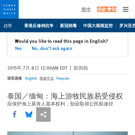
简中
捐款赞助
Open
Skip
Skip
趋势
香港反修例抗争
新冠病毒
中国大规模监控
罗兴亚
to
to
cookie
main
关闭
Would you like to read this page in English?
✕
privacy
content
Yes
No, don't ask again
notice
2015年 7月 8日 12:00AM EDT
|
新闻稿
语言选项
English
简体中文
Français
泰国／缅甸：海上游牧民族易受侵权
应保护海上莫肯人基本权利，创设取得公民权途径
Share this via Facebook
Share this via Bluesky
More sharing options