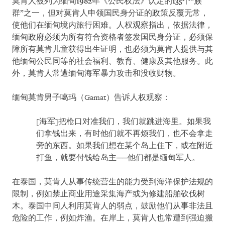
莫肯人被列为缅甸
1982
年《公民权法》认定的
135
个“族
群”之一，但对莫肯人申领国民身分证的政策反覆无常，
使他们在缅甸境内旅行困难。人权观察指出，依据法律，
缅甸政府必须为所有符合资格者签发国民身分证，必须保
障所有莫肯儿童获得出生证明，也必须为莫肯人提供与其
他缅甸公民同等的社会福利、教育、健康及其他服务。此
外，莫肯人常遭缅甸海军暴力攻击和没收财物。
缅甸莫肯男子噶玛（Gamat）告诉人权观察：
[海军]把枪口对准我们，我们就跳进海里。如果我
们拿钱出来，有时他们就不再烦我们，也不会拿走
旁的东西。如果我们想在某个岛上住下，或在附近
打鱼，就要付钱给岛主──他们都是缅甸军人。
在泰国，莫肯人从事传统营生的能力受到海洋保护法规的
限制，例如禁止商业用途采集海产或为修建船舶砍伐树
木。泰国中间人利用莫肯人的弱点，鼓励他们从事非法且
危险的工作，例如炸渔。在岸上，莫肯人也常遭到强迫搬