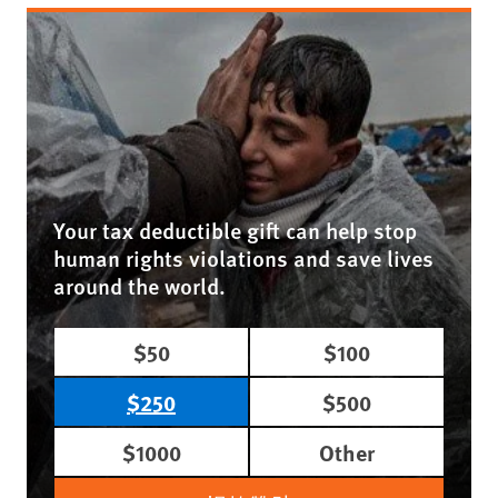
Your tax deductible gift can help stop
human rights violations and save lives
around the world.
$50
$100
$250
$500
$1000
Other