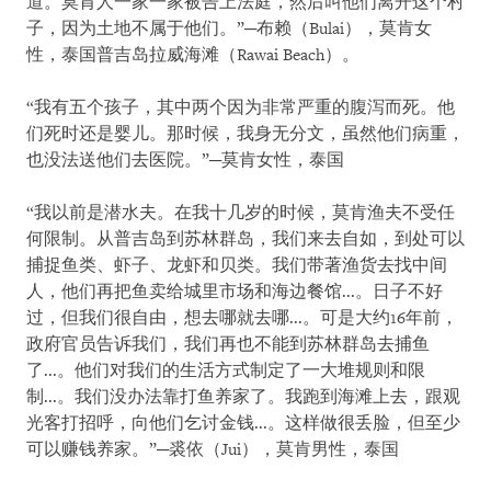
道。莫肯人一家一家被告上法庭，然后叫他们离开这个村
子，因为土地不属于他们。”─布赖（Bulai），莫肯女
性，泰国普吉岛拉威海滩（Rawai Beach）。
“我有五个孩子，其中两个因为非常严重的腹泻而死。他
们死时还是婴儿。那时候，我身无分文，虽然他们病重，
也没法送他们去医院。”─莫肯女性，泰国
“我以前是潜水夫。在我十几岁的时候，莫肯渔夫不受任
何限制。从普吉岛到苏林群岛，我们来去自如，到处可以
捕捉鱼类、虾子、龙虾和贝类。我们带著渔货去找中间
人，他们再把鱼卖给城里市场和海边餐馆...。日子不好
过，但我们很自由，想去哪就去哪...。可是大约16年前，
政府官员告诉我们，我们再也不能到苏林群岛去捕鱼
了...。他们对我们的生活方式制定了一大堆规则和限
制...。我们没办法靠打鱼养家了。我跑到海滩上去，跟观
光客打招呼，向他们乞讨金钱...。这样做很丢脸，但至少
可以赚钱养家。”─裘依（Jui），莫肯男性，泰国