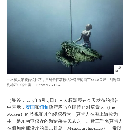
Click to
一名渔人沿袭传统技巧，用绳索捆著棕梠叶缒至海面下70-80公尺，引诱深
海礁石中的鱼类。
© 2011 Sofie Olsen
（曼谷，2015年6月25日）－人权观察在今天发布的报告
中表示，
泰国
和
缅甸
政府应当立即停止对莫肯人（the
Moken）的歧视和其他侵权行为。莫肯人在海上游牧为
生，是东南亚仅存的游猎采集民族之一。近三千名莫肯人
在缅甸南部沿岸的墨吉群岛（Mergui archipelago）一带以