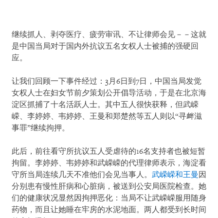
继续抓人、剥夺医疗、疲劳审讯、不让律师会见－－这就
是中国当局对于国内外抗议五名女权人士被捕的强硬回
应。
让我们回顾一下事件经过：3月6日到7日，中国当局发觉
女权人士在妇女节前夕策划公开倡导活动，于是在北京海
淀区抓捕了十名活跃人士。其中五人很快获释，但武嵘
嵘、李婷婷、韦婷婷、王曼和郑楚然等五人则以“寻衅滋
事罪”继续拘押。
此后，前往看守所抗议五人受虐待的16名支持者也被短暂
拘留。李婷婷、韦婷婷和武嵘嵘的代理律师表示，海淀看
守所当局连续几天不准他们会见当事人。
武嵘嵘和王曼
因
分别患有慢性肝病和心脏病，被送到公安局医院检查。她
们的健康状况显然因拘押恶化：当局不让武嵘嵘服用随身
药物，而且让她睡在牢房的水泥地面。两人都受到长时间