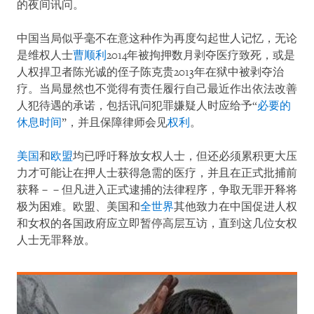
的夜间讯问。
中国当局似乎毫不在意这种作为再度勾起世人记忆，无论
是维权人士
曹顺利
2014年被拘押数月剥夺医疗致死，或是
人权捍卫者陈光诚的侄子陈克贵2013年在狱中被剥夺治
疗。当局显然也不觉得有责任履行自己最近作出依法改善
人犯待遇的承诺，包括讯问犯罪嫌疑人时应给予“
必要的
休息时间
”，并且保障律师会见
权利
。
美国
和
欧盟
均已呼吁释放女权人士，但还必须累积更大压
力才可能让在押人士获得急需的医疗，并且在正式批捕前
获释－－但凡进入正式逮捕的法律程序，争取无罪开释将
极为困难。欧盟、美国和
全世界
其他致力在中国促进人权
和女权的各国政府应立即暂停高层互访，直到这几位女权
人士无罪释放。