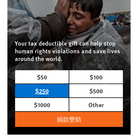
Your tax deductible gift can help stop
human rights violations and save lives
around the world.
$50
$100
$250
$500
$1000
Other
捐款赞助