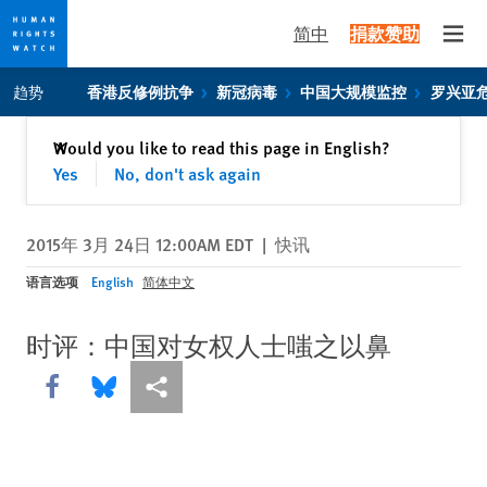
简中
捐款赞助
Open
Skip
Skip
趋势
香港反修例抗争
新冠病毒
中国大规模监控
罗兴亚
to
to
cookie
main
关闭
Would you like to read this page in English?
✕
privacy
content
Yes
No, don't ask again
notice
2015年 3月 24日 12:00AM EDT
|
快讯
语言选项
English
简体中文
时评：中国对女权人士嗤之以鼻
Share this via Facebook
Share this via Bluesky
More sharing options