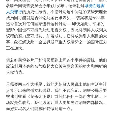
著联合国调查委员会今年3月发布，纪录朝鲜
系统性危害
人类罪行
的历史性报告。不愿讨论这个问题的某些安理会
成员国可能就是否讨论此案要求表决──该案将是2006年
迄今首次对任何国家进行这种讨论──即便如此，平壤的
盟邦中国也不可能为此动用否决权，因此将朝鲜人权列入
议程的努力应可成功。如若成功，它将成为引人瞩目的大
事，象征解决此一全世界最严重人权情势之一的国际压力
正在加大。
倘若好莱坞各片厂和演员受到上周连串事件的震惊，他们
应该利用本身的名气唤起大众关注联合国的努力和朝鲜的
人权情势。
只需要两三个大明星，就能为朝鲜人民说出他们生活中让
人笑不出来的孤立和残忍。我们不该忘记，朝鲜公民只要
被逮到收看《刺杀金正恩》或其他任何一部西方电影，下
场就是劳改营。我们必须让世人更加关注朝鲜内部情况，
而好莱坞名人们能够轻易做到这一点。