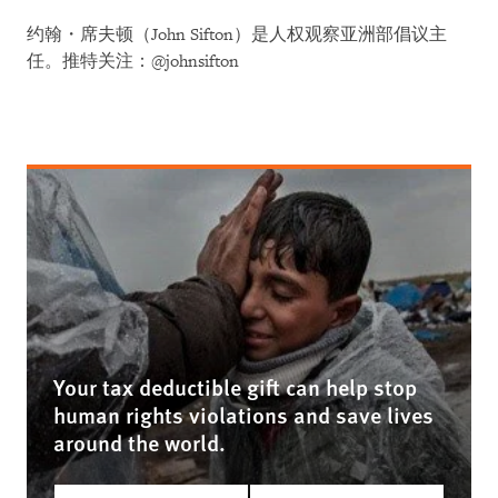
约翰・席夫顿（John Sifton）是人权观察亚洲部倡议主
任。推特关注：@johnsifton
Your tax deductible gift can help stop
human rights violations and save lives
around the world.