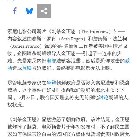
johnsifton
Share this via Facebook
Share this via Bluesky
More sharing options
索尼电影公司新片《刺杀金正恩（The Interview）》──
内容叙述由赛斯・罗肯（Seth Rogen）和詹姆斯・法兰柯
（James Franco）饰演的两名新闻工作者被美国中情局吸
收，企图暗杀朝鲜领导人金正恩──引起了一连串的灾
难。先是索尼内部
电邮
遭骇客泄露，然后是恐怖攻击的
威
胁
造成
首映
被迫取消，最终整部电影都无法上映。
尽管电脑专家仍在
争辩
朝鲜政府是否涉入索尼遭骇和恐袭
威胁，这个事件正好及时提醒我们朝鲜的邪恶本质：下
周，12月22日，联合国安理会将史无前例地
讨论
朝鲜的人
权状况。
《刺杀金正恩》显然激怒了朝鲜政府。该片结尾，金正恩
被炸掉了脑袋。电影预告片于年初发布时，不了解民主国
家如何保障言论自由的该国官方媒体就曾谴责美国政府允