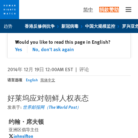
简中
捐款赞助
Open
Skip
Skip
趋势
香港反修例抗争
新冠病毒
中国大规模监控
罗兴亚
to
to
cookie
main
关闭
Would you like to read this page in English?
✕
privacy
content
Yes
No, don't ask again
notice
2014年 12月 19日 12:00AM EST
|
评论
语言选项
English
简体中文
好莱坞应对朝鲜人权表态
发表于:
世界邮报网（The World Post）
约翰・席夫顿
亚洲区倡导主任
johnsifton