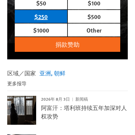
$50
$100
$250
$500
$1000
Other
捐款赞助
区域／国家
亚洲
朝鲜
更多报导
2026年 8月 3日
新闻稿
阿富汗：塔利班持续五年加深对人
权攻势