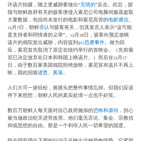
许该片拍摄，随之更威胁要做出“
无情的
”反击。此后，据
报与朝鲜政府有关的骇客便侵入索尼公司电脑伺服器盗取
大量数据，包括尚未发行的电影和索尼高管的
电邮通信
。
12月7日，朝鲜
否认
与骇客有关，但其发言人表示“这可能
是支持者和同情者的义举”。12月16日，骇客向预定放映
该片的戏院发出威胁，内容提到
911恐袭事件
。做为回
应，索尼首先取消了原定在纽约举行的首映会。（先前索
尼已决定放弃在日本和韩国上映该片。）而后在12月17
日，由于数百家美国戏院拒绝放映，索尼宣布该片不再上
映，因此招致
谴责
、
奚落
。
人们大可一派轻松，摇摇头把整件事情忘掉。但我们应该
停下来想想，朝鲜人民的真实处境一点也不好笑。
数百万朝鲜人每天面对自己政府施加的
恐怖和虐待
，担心
被当做政治犯关进劳改营。他们毫无言论、集会、宗教信
仰或思想的自由。那是一个剥夺人民一切希望的国度。
联合国安理会下周的行动正反映出这种恐怖情势。它紧跟