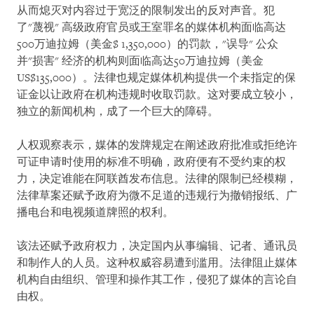
从而熄灭对内容过于宽泛的限制发出的反对声音。犯
了"蔑视" 高级政府官员或王室罪名的媒体机构面临高达
500万迪拉姆（美金$ 1,350,000）的罚款，"误导" 公众
并"损害" 经济的机构则面临高达50万迪拉姆（美金
US$135,000）。法律也规定媒体机构提供一个未指定的保
证金以让政府在机构违规时收取罚款。这对要成立较小，
独立的新闻机构，成了一个巨大的障碍。
人权观察表示，媒体的发牌规定在阐述政府批准或拒绝许
可证申请时使用的标准不明确，政府便有不受约束的权
力，决定谁能在阿联酋发布信息。法律的限制已经模糊，
法律草案还赋予政府为微不足道的违规行为撤销报纸、广
播电台和电视频道牌照的权利。
该法还赋予政府权力，决定国内从事编辑、记者、通讯员
和制作人的人员。这种权威容易遭到滥用。法律阻止媒体
机构自由组织、管理和操作其工作，侵犯了媒体的言论自
由权。