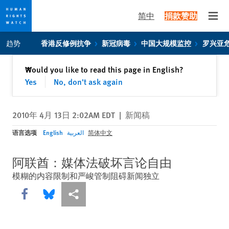
简中
捐款赞助
Open
Skip
Skip
趋势
香港反修例抗争
新冠病毒
中国大规模监控
罗兴亚
to
to
cookie
main
关闭
Would you like to read this page in English?
✕
privacy
content
Yes
No, don't ask again
notice
2010年 4月 13日 2:02AM EDT
|
新闻稿
语言选项
English
العربية
简体中文
阿联酋：媒体法破坏言论自由
模糊的内容限制和严峻管制阻碍新闻独立
Share this via Facebook
Share this via Bluesky
More sharing options