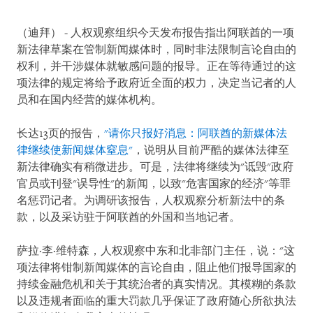
（迪拜） - 人权观察组织今天发布报告指出阿联酋的一项
新法律草案在管制新闻媒体时，同时非法限制言论自由的
权利，并干涉媒体就敏感问题的报导。正在等待通过的这
项法律的规定将给予政府近全面的权力，决定当记者的人
员和在国内经营的媒体机构。
长达13页的报告，
"请你只报好消息：阿联酋的新媒体法
律继续使新闻媒体窒息"
，说明从目前严酷的媒体法律至
新法律确实有稍微进步。可是，法律将继续为"诋毁"政府
官员或刊登"误导性"的新闻，以致"危害国家的经济"等罪
名惩罚记者。为调研该报告，人权观察分析新法中的条
款，以及采访驻于阿联酋的外国和当地记者。
萨拉·李·维特森，人权观察中东和北非部门主任，说："这
项法律将钳制新闻媒体的言论自由，阻止他们报导国家的
持续金融危机和关于其统治者的真实情况。其模糊的条款
以及违规者面临的重大罚款几乎保证了政府随心所欲执法